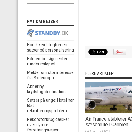
.
NYT OM REJSER
Norsk krydstogtrederi
satser på personalisering
Børsen-besøgscenter
runder milepæl
Melder om stor interesse
FLERE ARTIKLER:
fra Sydeuropa
Åbner ny
krydstogtdestination
Satser på unge: Hotel har
løst
rekrutteringsproblem
Air France etablerer 
Rekordforbrug dækker
sæsonrute i Caribien
over dyrere
forretningsrejser
7. august 2026