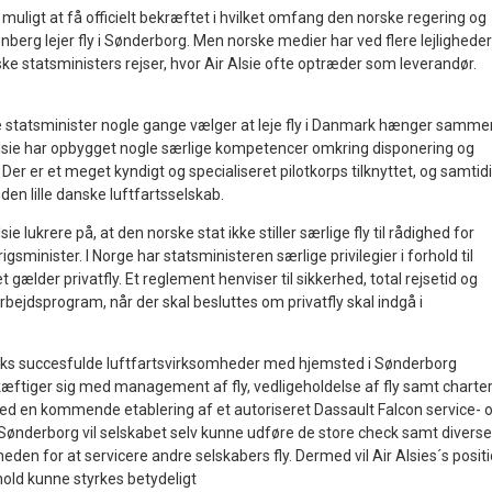
 muligt at få officielt bekræftet i hvilket omfang den norske regering og
nberg lejer fly i Sønderborg. Men norske medier har ved flere lejligheder
rske statsministers rejser, hvor Air Alsie ofte optræder som leverandør.
ke statsminister nogle gange vælger at leje fly i Danmark hænger samme
lsie har opbygget nogle særlige kompetencer omkring disponering og
y. Der er et meget kyndigt og specialiseret pilotkorps tilknyttet, og samtid
 den lille danske luftfartsselskab.
e lukrere på, at den norske stat ikke stiller særlige fly til rådighed for
igsminister. I Norge har statsministeren særlige privilegier i forhold til
t gælder privatfly. Et reglement henviser til sikkerhed, total rejsetid og
rbejdsprogram, når der skal besluttes om privatfly skal indgå i
arks succesfulde luftfartsvirksomheder med hjemsted i Sønderborg
æftiger sig med management af fly, vedligeholdelse af fly samt charter
d en kommende etablering af et autoriseret Dassault Falcon service- 
 Sønderborg vil selskabet selv kunne udføre de store check samt diverse
eden for at servicere andre selskabers fly. Dermed vil Air Alsies´s posit
hold kunne styrkes betydeligt