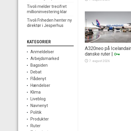
Tivoli melder trecifret
millioninvestering klar
Tivoli Friheden henter ny
direktør i Jesperhus
KATEGORIER
A320neo på Icelandai
Anmeldelser
danske ruter
|
Arbejdsmarked
7. august 2026
Bagsiden
Debat
Flådenyt
Hændelser
Klima
Liveblog
Navnenyt
Politik
Produkter
Ruter