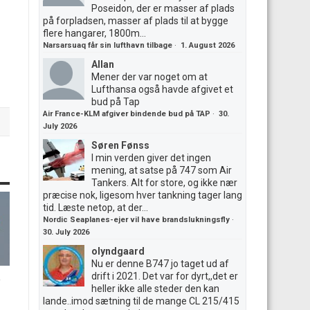
Poseidon, der er masser af plads
på forpladsen, masser af plads til at bygge
flere hangarer, 1800m...
Narsarsuaq får sin lufthavn tilbage
·
1. August 2026
Allan
Mener der var noget om at
Lufthansa også havde afgivet et
bud på Tap
Air France-KLM afgiver bindende bud på TAP
·
30.
July 2026
Søren Fønss
I min verden giver det ingen
mening, at satse på 747 som Air
Tankers. Alt for store, og ikke nær
præcise nok, ligesom hver tankning tager lang
tid. Læste netop, at der...
Nordic Seaplanes-ejer vil have brandslukningsfly
·
30. July 2026
olyndgaard
Nu er denne B747 jo taget ud af
drift i 2021. Det var for dyrt,,det er
p
heller ikke alle steder den kan
lande..imod sætning til de mange CL 215/415