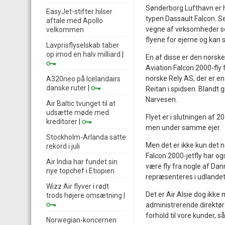
Sønderborg Lufthavn er hj
EasyJet-stifter hilser
typen Dassault Falcon. Sel
aftale med Apollo
vegne af virksomheder so
velkommen
flyene for ejerne og kan s
Lavprisflyselskab taber
op imod en halv milliard
|
En af disse er den norsk
Aviation Falcon 2000-fly f
norske Rely AS, der er e
A320neo på Icelandairs
danske ruter
|
Reitan i spidsen. Blandt
Narvesen.
Air Baltic tvunget til at
udsætte møde med
Flyet er i slutningen af 2
kreditorer
|
men under samme ejer.
Stockholm-Arlanda satte
Men det er ikke kun det n
rekord i juli
Falcon 2000-jetfly har og
Air India har fundet sin
være fly fra nogle af Da
nye topchef i Etiopien
repræsenteres i udlandet
Wizz Air flyver i rødt
Det er Air Alsie dog ikk
trods højere omsætning
|
administrerende direktør
forhold til vore kunder, så
Norwegian-koncernen