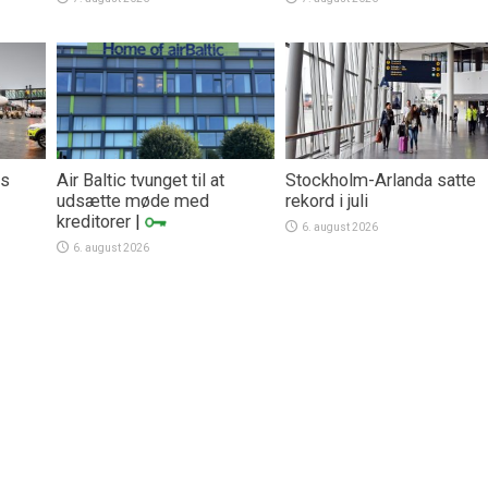
rs
Air Baltic tvunget til at
Stockholm-Arlanda satte
udsætte møde med
rekord i juli
kreditorer
|
6. august 2026
6. august 2026