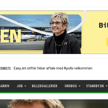
SENESTE:
Air France etablerer A320-sæ
SARKIV
JOB
BILLEDGALLERIER
ORDBOG
STANDBY.DK