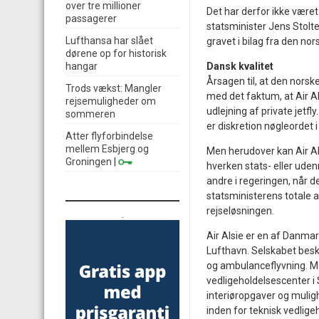
over tre millioner
Det har derfor ikke været
passagerer
statsminister Jens Stolte
Lufthansa har slået
gravet i bilag fra den no
dørene op for historisk
hangar
Dansk kvalitet
Årsagen til, at den nors
Trods vækst: Mangler
med det faktum, at Air A
rejsemuligheder om
udlejning af private jetfl
sommeren
er diskretion nøgleordet i
Atter flyforbindelse
mellem Esbjerg og
Men herudover kan Air Alsi
Groningen
|
hverken stats- eller udenr
andre i regeringen, når de
statsministerens totale a
rejseløsningen.
.
Air Alsie er en af Danm
Lufthavn. Selskabet besk
og ambulanceflyvning. Me
vedligeholdelsescenter i
interiøropgaver og muligh
inden for teknisk vedlige