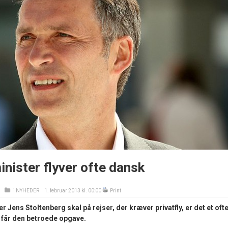
nister flyver ofte dansk
i
NYHEDER
1. februar 2013 kl. 00:00
Print
 Jens Stoltenberg skal på rejser, der kræver privatfly, er det et oft
r får den betroede opgave.