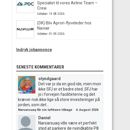
Specialist til vores Airline Team –
Crew
Udløber: 14.08.2026
(DK) Bliv Apron-flyveleder hos
Naviair
Udløber: 01.09.2026
Indryk jobannonce
SENESTE KOMMENTARER
olyndgaard
Det var jo da en giod ide, men mon
ikke SFJ er et bedre sted..SFJ har
jo i forvejen faciliteterne og det
kræver nok ikke lige så store investeringer på
jorden, som det...
Narsarsuaq får sin lufthavn tilbage
·
4. August 2026
Daniel
Narsarsuaq ville være et perfekt
sted at parkere de nyindkøbte P8