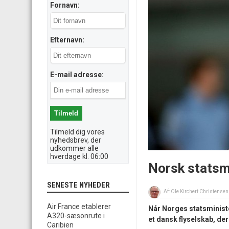
Fornavn:
Efternavn:
E-mail adresse:
Tilmeld dig vores
nyhedsbrev, der
udkommer alle
hverdage kl. 06:00
Norsk statsmi
SENESTE NYHEDER
Af:
Ole Kirchert Christensen
Air France etablerer
Når Norges statsminister
A320-sæsonrute i
et dansk flyselskab, de
Caribien