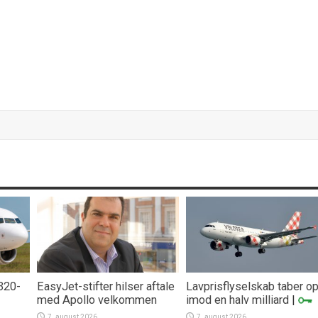
A320-
EasyJet-stifter hilser aftale
Lavprisflyselskab taber o
med Apollo velkommen
imod en halv milliard
|
7. august 2026
7. august 2026