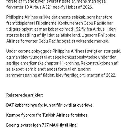
første af flyene bliver leveret næste år, mens man også
forventer 13 Airbus A321 neo-fly i løbet af 2026.
Philippine Airlines er ikke det eneste selskab, som har store
fremtidsplaner i Filippinerne. Konkurrenten Cebu Pacific har
tidligere oplyst, at man køber op mod 152 fly fra Airbus – den
største bestilling af fly i det asiatiske land. Ligesom Philippine
Airlines forventer Cebu Pacific også et voksende marked.
Under corona opbyggede Philippine Airlines i øvrigt en stor gæld,
og man blev tvunget til at søge konkursbeskyttelse under den
særlige amerikanske chapter 11-ordning. Rekonstruktionen af
selskabet, som blandt andet førte til en ændret
sammensætning af flåden, blev færdiggjort i starten af 2022.
Relaterede artikler:
DAT køber to nye fly: Kun et får lov til at overleve
Kæmpe flyordre fra Turkish Airlines forsinkes
Boeing leverer igen 737 MAX-fly til Kina