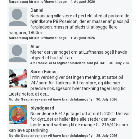
Narsarsuaq får sin lufthavn tilbage
·
4. August 2026
Daniel
Narsarsuaq ville være et perfekt sted at parkere de
nyindkøbte P8 Poseidon, der er masser af plads på
forpladsen, masser af plads til at bygge flere
hangarer, 1800m...
Narsarsuaq får sin lufthavn tilbage
·
1. August 2026
Allan
Mener der var noget om at Lufthansa også havde
afgivet et bud på Tap
Air France-KLM afgiver bindende bud på TAP
·
30. July 2026
Søren Fønss
I min verden giver det ingen mening, at satse på
747 som Air Tankers. Alt for store, og ikke nær
præcise nok, ligesom hver tankning tager lang tid.
Læste netop, at der...
Nordic Seaplanes-ejer vil have brandslukningsfly
·
30. July 2026
olyndgaard
Nu er denne B747 jo taget ud af drift i 2021. Det var
for dyrt,,det er heller ikke alle steder den kan
lande..imod sætning til de mange CL 215/415 som
kan lave optankning...
Nordic Seaplanes-ejer vil have brandslukningsfly
·
28. July 2026