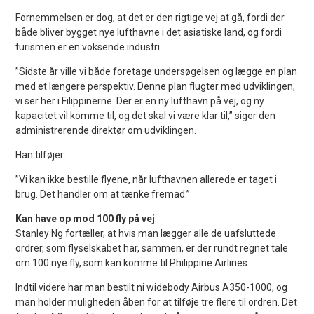
Fornemmelsen er dog, at det er den rigtige vej at gå, fordi der
både bliver bygget nye lufthavne i det asiatiske land, og fordi
turismen er en voksende industri.
”Sidste år ville vi både foretage undersøgelsen og lægge en plan
med et længere perspektiv. Denne plan flugter med udviklingen,
vi ser her i Filippinerne. Der er en ny lufthavn på vej, og ny
kapacitet vil komme til, og det skal vi være klar til,” siger den
administrerende direktør om udviklingen.
Han tilføjer:
”Vi kan ikke bestille flyene, når lufthavnen allerede er taget i
brug. Det handler om at tænke fremad.”
Kan have op mod 100 fly på vej
Stanley Ng fortæller, at hvis man lægger alle de uafsluttede
ordrer, som flyselskabet har, sammen, er der rundt regnet tale
om 100 nye fly, som kan komme til Philippine Airlines.
Indtil videre har man bestilt ni widebody Airbus A350-1000, og
man holder muligheden åben for at tilføje tre flere til ordren. Det