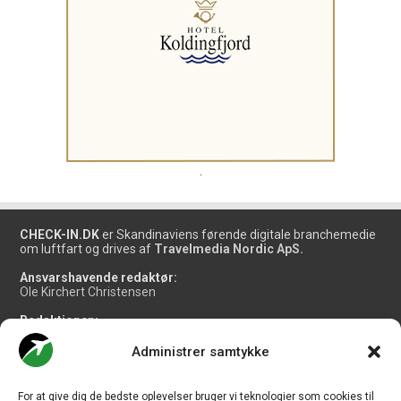
.
CHECK-IN.DK
er Skandinaviens førende digitale branchemedie
om luftfart og drives af
Travelmedia Nordic ApS.
Ansvarshavende redaktør:
Ole Kirchert Christensen
Redaktionen:
Christian Granhøj Skouboe
Henrik Baumgarten
Administrer samtykke
Danny Longhi Andreasen
Mathias Majlund Laursen
For at give dig de bedste oplevelser bruger vi teknologier som cookies til