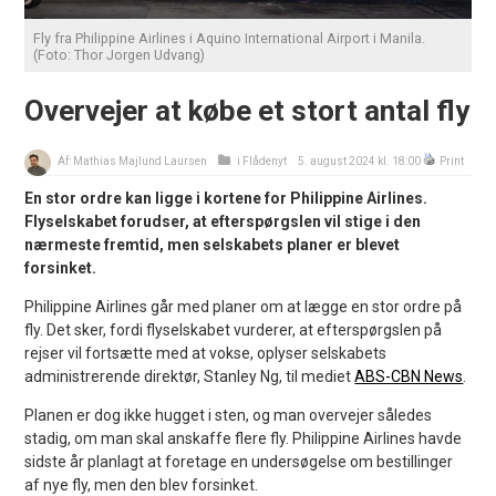
Fly fra Philippine Airlines i Aquino International Airport i Manila.
(Foto: Thor Jorgen Udvang)
Overvejer at købe et stort antal fly
Af:
Mathias Majlund Laursen
i
Flådenyt
5. august 2024 kl. 18:00
Print
En stor ordre kan ligge i kortene for Philippine Airlines.
Flyselskabet forudser, at efterspørgslen vil stige i den
nærmeste fremtid, men selskabets planer er blevet
forsinket.
Philippine Airlines går med planer om at lægge en stor ordre på
fly. Det sker, fordi flyselskabet vurderer, at efterspørgslen på
rejser vil fortsætte med at vokse, oplyser selskabets
administrerende direktør, Stanley Ng, til mediet
ABS-CBN News
.
Planen er dog ikke hugget i sten, og man overvejer således
stadig, om man skal anskaffe flere fly. Philippine Airlines havde
sidste år planlagt at foretage en undersøgelse om bestillinger
af nye fly, men den blev forsinket.