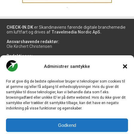
.
CHECK-IN.DK
er Skandinaviens førende digitale branchemedie
om luftfart og drives af
Travelmedia Nordic ApS.
Ansvarshavende redaktør:
Ole Kirchert Christensen
Redaktionen:
Christian Granhøj Skouboe
Henrik Baumgarten
Administrer samtykke
Danny Longhi Andreasen
Mathias Majlund Laursen
For at give dig de bedste oplevelser bruger vi teknologier som cookies til
Salg og jobannoncer:
at gemme og/eller få adgang til enhedsoplysninger. Hvis du giver dit
salg@travelmedianordic.com
samtykke til disse teknologier, kan vi behandle data som f.eks.
browsingadfærd eller unikke ID'er på dette websted. Hvis du ikke giver dit
samtykke eller trækker dit samtykke tilbage, kan det have en negativ
Vi tager ansvar for indholdet og er tilmeldt
indvirkning på visse funktioner og egenskaber.
Godkend
Siden er udviklet af
JHV Media Consult.