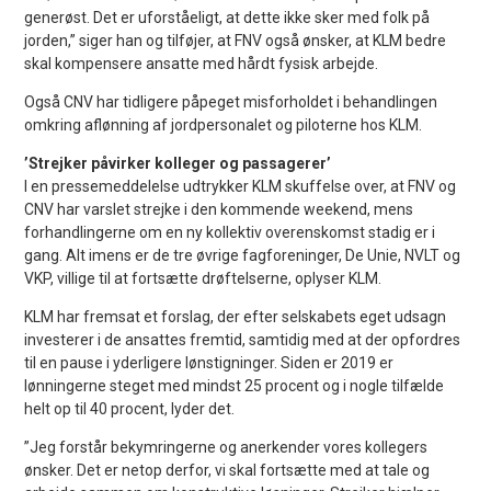
generøst. Det er uforståeligt, at dette ikke sker med folk på
jorden,” siger han og tilføjer, at FNV også ønsker, at KLM bedre
skal kompensere ansatte med hårdt fysisk arbejde.
Også CNV har tidligere påpeget misforholdet i behandlingen
omkring aflønning af jordpersonalet og piloterne hos KLM.
’Strejker påvirker kolleger og passagerer’
I en pressemeddelelse udtrykker KLM skuffelse over, at FNV og
CNV har varslet strejke i den kommende weekend, mens
forhandlingerne om en ny kollektiv overenskomst stadig er i
gang. Alt imens er de tre øvrige fagforeninger, De Unie, NVLT og
VKP, villige til at fortsætte drøftelserne, oplyser KLM.
KLM har fremsat et forslag, der efter selskabets eget udsagn
investerer i de ansattes fremtid, samtidig med at der opfordres
til en pause i yderligere lønstigninger. Siden er 2019 er
lønningerne steget med mindst 25 procent og i nogle tilfælde
helt op til 40 procent, lyder det.
”Jeg forstår bekymringerne og anerkender vores kollegers
ønsker. Det er netop derfor, vi skal fortsætte med at tale og