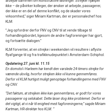
arbejde sammen om konstruktive løsninger. Strejker hjælper
ikke – de påvirker kolleger, der ønsker at arbejde, passagerer,
der ikke er en del af denne konflikt, og de skader vores
virksomhed,” siger Miriam Kartman, der er personalechef hos
KLM.
”Jeg opfordrer derfor FNV og CNV til at vende tilbage til
forhandlingsbordet, ligesom de andre fagforeninger har gjort,
og fortsætte dialogen.”
KLM forventer, at en strejke i weekenden vil resultere i aflyste
flyafgange til og fra trafikknudepunktet i Amsterdam-Schiphol.
Opdatering 27. juni kl. 11.15
En domstol i Harleem har kendt den varslede 24-timers strejke for
værende ulovlig, hvorfor strejken ikke vil kunne gennemføres.
Derfor vil KLM hurtigst muligt genoptage forhandlingerne med FNV
og CNV.
“Det faktum, at strejken ikke kan gennemføres, er godt for vores
passagerer og selskabet. Dette løser dog ikke problemet. Derfor er
det vigtigt, at vi når til enighed med fagforeningerne,” sagde Miriam
Kartman, HR-direktør hos KLM. “