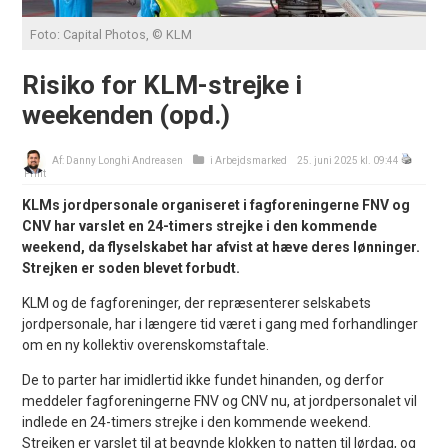
Foto: Capital Photos, © KLM
Risiko for KLM-strejke i
weekenden (opd.)
Af:
Danny Longhi Andreasen
i
Arbejdsmarked
25. juni 2025 kl. 09:44
Print
KLMs jordpersonale organiseret i fagforeningerne FNV og
CNV har varslet en 24-timers strejke i den kommende
weekend, da flyselskabet har afvist at hæve deres lønninger.
Strejken er soden blevet forbudt.
KLM og de fagforeninger, der repræsenterer selskabets
jordpersonale, har i længere tid været i gang med forhandlinger
om en ny kollektiv overenskomstaftale.
De to parter har imidlertid ikke fundet hinanden, og derfor
meddeler fagforeningerne FNV og CNV nu, at jordpersonalet vil
indlede en 24-timers strejke i den kommende weekend.
Strejken er varslet til at begynde klokken to natten til lørdag, og