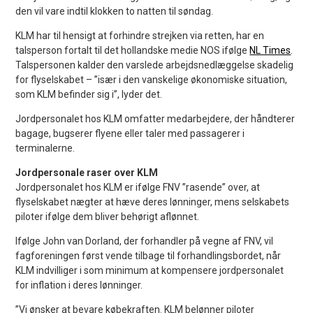
den vil vare indtil klokken to natten til søndag.
KLM har til hensigt at forhindre strejken via retten, har en
talsperson fortalt til det hollandske medie NOS ifølge
NL Times
.
Talspersonen kalder den varslede arbejdsnedlæggelse skadelig
for flyselskabet – ”især i den vanskelige økonomiske situation,
som KLM befinder sig i”, lyder det.
Jordpersonalet hos KLM omfatter medarbejdere, der håndterer
bagage, bugserer flyene eller taler med passagerer i
terminalerne.
Jordpersonale raser over KLM
Jordpersonalet hos KLM er ifølge FNV ”rasende” over, at
flyselskabet nægter at hæve deres lønninger, mens selskabets
piloter ifølge dem bliver behørigt aflønnet.
Ifølge John van Dorland, der forhandler på vegne af FNV, vil
fagforeningen først vende tilbage til forhandlingsbordet, når
KLM indvilliger i som minimum at kompensere jordpersonalet
for inflation i deres lønninger.
”Vi ønsker at bevare købekraften. KLM belønner piloter