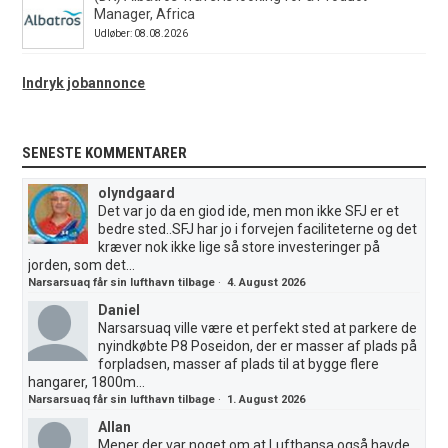
Manager, Africa
Udløber: 08.08.2026
Indryk jobannonce
SENESTE KOMMENTARER
olyndgaard
Det var jo da en giod ide, men mon ikke SFJ er et
bedre sted..SFJ har jo i forvejen faciliteterne og det
kræver nok ikke lige så store investeringer på
jorden, som det...
Narsarsuaq får sin lufthavn tilbage
·
4. August 2026
Daniel
Narsarsuaq ville være et perfekt sted at parkere de
nyindkøbte P8 Poseidon, der er masser af plads på
forpladsen, masser af plads til at bygge flere
hangarer, 1800m...
Narsarsuaq får sin lufthavn tilbage
·
1. August 2026
Allan
Mener der var noget om at Lufthansa også havde