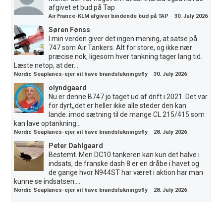
afgivet et bud på Tap
Air France-KLM afgiver bindende bud på TAP
·
30. July 2026
Søren Fønss
I min verden giver det ingen mening, at satse på
747 som Air Tankers. Alt for store, og ikke nær
præcise nok, ligesom hver tankning tager lang tid.
Læste netop, at der...
Nordic Seaplanes-ejer vil have brandslukningsfly
·
30. July 2026
olyndgaard
Nu er denne B747 jo taget ud af drift i 2021. Det var
for dyrt,,det er heller ikke alle steder den kan
lande..imod sætning til de mange CL 215/415 som
kan lave optankning...
Nordic Seaplanes-ejer vil have brandslukningsfly
·
28. July 2026
Peter Dahlgaard
Bestemt. Men DC10 tankeren kan kun det halve i
indsats, de franske dash 8 er en dråbe i havet og
de gange hvor N944ST har været i aktion har man
kunne se indsatsen....
Nordic Seaplanes-ejer vil have brandslukningsfly
·
28. July 2026