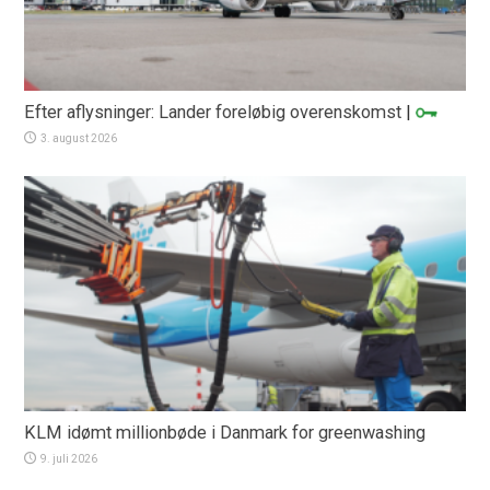
Efter aflysninger: Lander foreløbig overenskomst
|
3. august 2026
KLM idømt millionbøde i Danmark for greenwashing
9. juli 2026