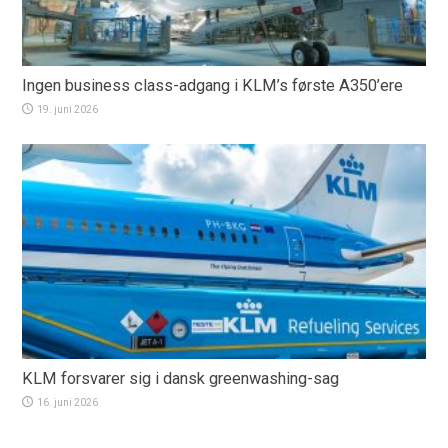
Ingen business class-adgang i KLM’s første A350’ere
19. juni 2026
KLM forsvarer sig i dansk greenwashing-sag
16. juni 2026