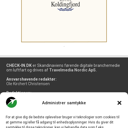
.
CHECK-IN.DK
er Skandinaviens førende digitale branchemedie
om luftfart og drives af
Travelmedia Nordic ApS.
Ansvarshavende redaktør:
Ole Kirchert Christensen
Redaktionen:
Christian Granhøj Skouboe
Henrik Baumgarten
Administrer samtykke
Danny Longhi Andreasen
Mathias Majlund Laursen
For at give dig de bedste oplevelser bruger vi teknologier som cookies til
Salg og jobannoncer:
at gemme og/eller få adgang til enhedsoplysninger. Hvis du giver dit
salg@travelmedianordic.com
samtykke til disse teknologier, kan vi behandle data som f.eks.