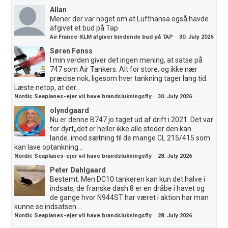
Allan
Mener der var noget om at Lufthansa også havde
afgivet et bud på Tap
Air France-KLM afgiver bindende bud på TAP
·
30. July 2026
Søren Fønss
I min verden giver det ingen mening, at satse på
747 som Air Tankers. Alt for store, og ikke nær
præcise nok, ligesom hver tankning tager lang tid.
Læste netop, at der...
Nordic Seaplanes-ejer vil have brandslukningsfly
·
30. July 2026
olyndgaard
Nu er denne B747 jo taget ud af drift i 2021. Det var
for dyrt,,det er heller ikke alle steder den kan
lande..imod sætning til de mange CL 215/415 som
kan lave optankning...
Nordic Seaplanes-ejer vil have brandslukningsfly
·
28. July 2026
Peter Dahlgaard
Bestemt. Men DC10 tankeren kan kun det halve i
indsats, de franske dash 8 er en dråbe i havet og
de gange hvor N944ST har været i aktion har man
kunne se indsatsen....
Nordic Seaplanes-ejer vil have brandslukningsfly
·
28. July 2026