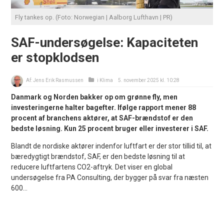
Fly tankes op. (Foto: Norwegian | Aalborg Lufthavn | PR)
SAF-undersøgelse: Kapaciteten
er stopklodsen
Af:
Jens Erik Rasmussen
i
Klima
5. november 2025 kl. 10:28
Danmark og Norden bakker op om grønne fly, men
investeringerne halter bagefter. Ifølge rapport mener 88
procent af branchens aktører, at SAF-brændstof er den
bedste løsning. Kun 25 procent bruger eller investerer i SAF.
Blandt de nordiske aktører indenfor luftfart er der stor tillid til, at
bæredygtigt brændstof, SAF, er den bedste løsning til at
reducere luftfartens CO2-aftryk. Det viser en global
undersøgelse fra PA Consulting, der bygger på svar fra næsten
600...