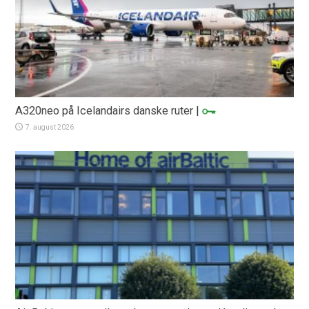
A320neo på Icelandairs danske ruter
|
7. august 2026