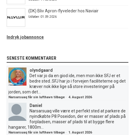
(DK) Bliv Apron-flyveleder hos Naviair
Udløber: 01.09.2026
Indryk jobannonce
SENESTE KOMMENTARER
olyndgaard
Det var jo da en giod ide, men mon ikke SFJ er et
bedre sted..SFJ har jo i forvejen faciliteterne og det
kræver nok ikke lige så store investeringer på
jorden, som det...
Narsarsuaq får sin lufthavn tilbage
·
4. August 2026
Daniel
Narsarsuaq ville være et perfekt sted at parkere de
nyindkøbte P8 Poseidon, der er masser af plads på
forpladsen, masser af plads til at bygge flere
hangarer, 1800m...
Narsarsuaq får sin lufthavn tilbage
·
1. August 2026