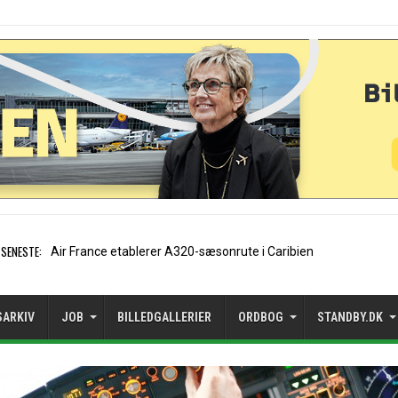
SENESTE:
EasyJet-stifter hilser aftale
SARKIV
JOB
BILLEDGALLERIER
ORDBOG
STANDBY.DK