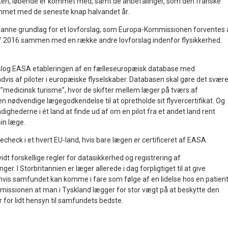
en, løbende er kommet med, samt de anbefalinger, som den franske
met med de seneste knap halvandet år.
danne grundlag for et lovforslag, som Europa-Kommissionen forventes 
af 2016 sammen med en række andre lovforslag indenfor flysikkerhed.
reslog EASA etableringen af en fælleseuropæisk database med
dvis af piloter i europæiske flyselskaber. Databasen skal gøre det svær
dt ”medicinsk turisme”, hvor de skifter mellem læger på tværs af
n nødvendige lægegodkendelse til at opretholde sit flyvercertifikat. Og
dighederne i ét land at finde ud af om en pilot fra et andet land rent
sin læge.
gecheck i et hvert EU-land, hvis bare lægen er certificeret af EASA.
idt forskellige regler for datasikkerhed og registrering af
. I Storbritannien er læger allerede i dag forpligtiget til at give
is samfundet kan komme i fare som følge af en lidelse hos en patient
sionen at man i Tyskland lægger for stor vægt på at beskytte den
r for lidt hensyn til samfundets bedste.