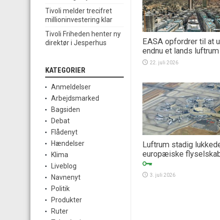
Tivoli melder trecifret
millioninvestering klar
Tivoli Friheden henter ny
EASA opfordrer til at 
direktør i Jesperhus
endnu et lands luftrum
22. juli 2026
KATEGORIER
Anmeldelser
Arbejdsmarked
Bagsiden
Debat
Flådenyt
Hændelser
Luftrum stadig lukkede
europæiske flyselska
Klima
Liveblog
3. juli 2026
Navnenyt
Politik
Produkter
Ruter