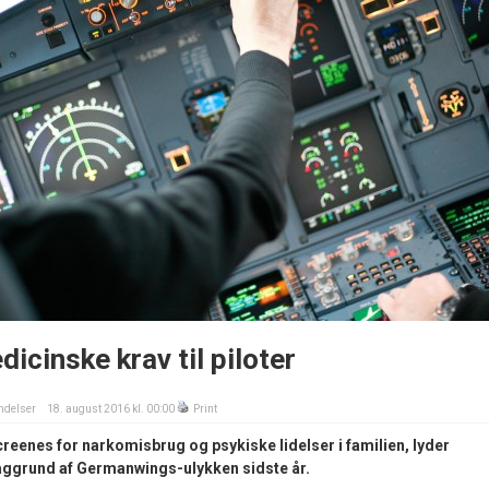
cinske krav til piloter
delser
18. august 2016 kl. 00:00
Print
creenes for narkomisbrug og psykiske lidelser i familien, lyder
baggrund af Germanwings-ulykken sidste år.