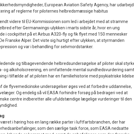
sikkerhedsmyndigheder, European Aviation Safety Agency, har udarbejd
atering af reglerne for piloternes helbredsmæssige habitus
sendt videre til EU-Kommissionen som led i arbejdet med at stramme
helbred efter Germanwings-ulykken i marts sidste år, hvor en ung
nde i cockpittet på et Airbus A320-fly og fik flyet med 150 mennesker
 De Franske Alper. Det viste sig hurtigt efter ulykken, at styrmanden
epression og var i behandling for selvmordstanker.
dledende og tilbagevendende helbredsundersøgelse af piloter skal styrk
ika- og alkoholscreening, en omfattende mental sundhedsvurdering sam
ng i tilfælde af at piloten har en familiehistorie med psykiatriske lidelse
af de flyvemedicinske undersøgelser øges ved at forbedre uddannelse,
lyvelæger. Og endelig så vil EASA forhindre forsøg på bedrageri ved at
inske centre indberetter alle ufuldstændige lægelige vurderinger til den
yndighed.
lag
æret i høring hos en lang række parter i luftfartsbranchen, der har
rhedsanbefalinger, som den særlige task force, som EASA nedsatte