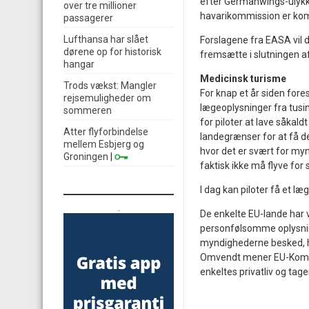
efter Germanwings-ulykk
over tre millioner
havarikommission er kom
passagerer
Lufthansa har slået
Forslagene fra EASA vil 
dørene op for historisk
fremsætte i slutningen 
hangar
Medicinsk turisme
Trods vækst: Mangler
For knap et år siden fo
rejsemuligheder om
lægeoplysninger fra tusin
sommeren
for piloter at lave såkal
Atter flyforbindelse
landegrænser for at få de
mellem Esbjerg og
hvor det er svært for myn
Groningen
|
faktisk ikke må flyve for 
I dag kan piloter få et læ
.
De enkelte EU-lande har v
personfølsomme oplysninger
myndighederne besked, hv
Omvendt mener EU-Kommis
enkeltes privatliv og tage