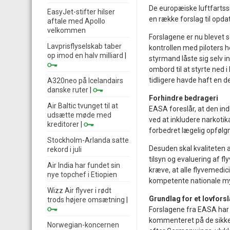
De europæiske luftfarts
EasyJet-stifter hilser
en række forslag til opd
aftale med Apollo
velkommen
Forslagene er nu blevet 
Lavprisflyselskab taber
kontrollen med piloters 
op imod en halv milliard
|
styrmand låste sig selv i
ombord til at styrte ned i
tidligere havde haft en d
A320neo på Icelandairs
danske ruter
|
Forhindre bedrageri
Air Baltic tvunget til at
EASA foreslår, at den in
udsætte møde med
ved at inkludere narkot
kreditorer
|
forbedret lægelig opfølgni
Stockholm-Arlanda satte
Desuden skal kvaliteten 
rekord i juli
tilsyn og evaluering af f
Air India har fundet sin
kræve, at alle flyvemedic
nye topchef i Etiopien
kompetente nationale m
Wizz Air flyver i rødt
Grundlag for et lovfors
trods højere omsætning
|
Forslagene fra EASA har v
kommenteret på de sikke
Norwegian-koncernen