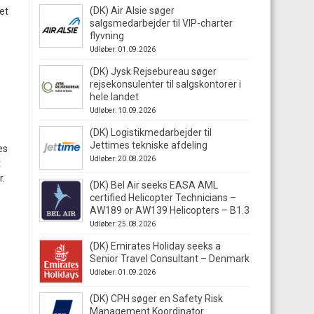
(DK) Air Alsie søger
et
salgsmedarbejder til VIP-charter
flyvning
Udløber: 01.09.2026
(DK) Jysk Rejsebureau søger
rejsekonsulenter til salgskontorer i
hele landet
Udløber: 10.09.2026
(DK) Logistikmedarbejder til
Jettimes tekniske afdeling
es
Udløber: 20.08.2026
t
r.
(DK) Bel Air seeks EASA AML
certified Helicopter Technicians –
AW189 or AW139 Helicopters – B1.3
Udløber: 25.08.2026
(DK) Emirates Holiday seeks a
Senior Travel Consultant – Denmark
Udløber: 01.09.2026
(DK) CPH søger en Safety Risk
Management Koordinator