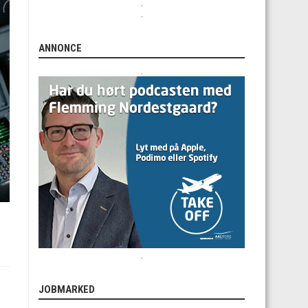
.
.
ANNONCE
.
.
JOBMARKED