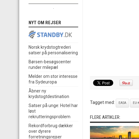
.
NYT OM REJSER
Norsk krydstogtrederi
satser på personalisering
Børsen-besøgscenter
runder milepæl
Melder om stor interesse
fra Sydeuropa
Åbner ny
krydstogtdestination
Tagget med:
EASA
EU-
Satser på unge: Hotel har
løst
rekrutteringsproblem
FLERE ARTIKLER:
Rekordforbrug dækker
over dyrere
forretningsrejser