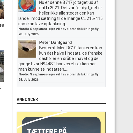
Nu er denne B747 jo taget ud af
drift i 2021. Det var for dyrt,,det er
heller ikke alle steder den kan
lande..imod sætning til de mange CL 215/415
som kan lave optankning...
ere
Nordic Seaplanes-ejer vil have brandslukningsfly
·
28. July 2026
Peter Dahlgaard
Bestemt. Men DC10 tankeren kan
kun det halve i indsats, de franske
dash 8 er en dråbe i havet og de
gange hvor N944ST har været i aktion har
man kunne se indsatsen....
Nordic Seaplanes-ejer vil have brandslukningsfly
·
28. July 2026
s
ANNONCER
.