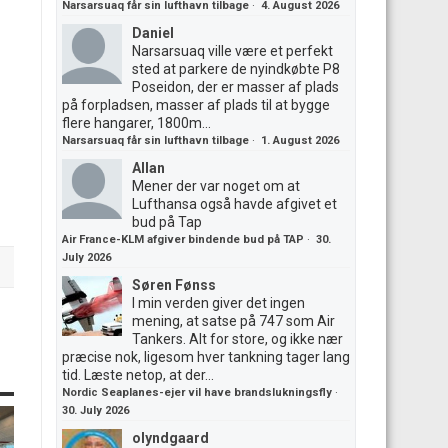
Narsarsuaq får sin lufthavn tilbage
·
4. August 2026
Daniel
Narsarsuaq ville være et perfekt
sted at parkere de nyindkøbte P8
Poseidon, der er masser af plads
på forpladsen, masser af plads til at bygge
flere hangarer, 1800m...
Narsarsuaq får sin lufthavn tilbage
·
1. August 2026
Allan
Mener der var noget om at
Lufthansa også havde afgivet et
bud på Tap
Air France-KLM afgiver bindende bud på TAP
·
30.
July 2026
Søren Fønss
I min verden giver det ingen
mening, at satse på 747 som Air
Tankers. Alt for store, og ikke nær
præcise nok, ligesom hver tankning tager lang
tid. Læste netop, at der...
Nordic Seaplanes-ejer vil have brandslukningsfly
·
30. July 2026
olyndgaard