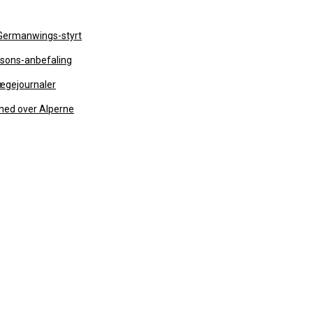
 Germanwings-styrt
rsons-anbefaling
 lægejournaler
 ned over Alperne