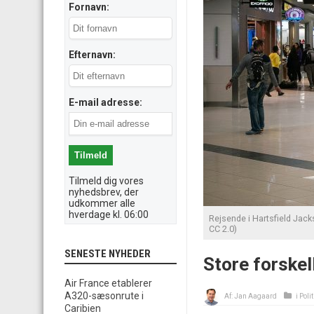
Fornavn:
Efternavn:
E-mail adresse:
Tilmeld dig vores
nyhedsbrev, der
udkommer alle
hverdage kl. 06:00
Rejsende i Hartsfield Jack
CC 2.0)
SENESTE NYHEDER
Store forskell
Air France etablerer
A320-sæsonrute i
Af:
Jan Aagaard
i
Polit
Caribien