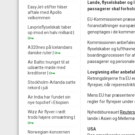
Lande, flyselskaber og 
EasyJet-stifter hilser
passagerer skal forhold
aftale med Apollo
velkommen
EU-Kommissionen præsent
foranstaltninger europæis
Lavprisflyselskab taber
genoptages i de kommen
op imod en halv milliard
|
Kommissionen anbefalede
A320neo på Icelandairs
flyselskaber og lufthavn
danske ruter
|
boardingprocessen for a
passagerer og personale
Air Baltic tvunget til at
udsætte møde med
Lovgivning eller anbef
kreditorer
|
Retningslinjerne fra EU 
Stockholm-Arlanda satte
flyrejser, når rejserestri
rekord i juli
Mens EU har præsenteret 
Air India har fundet sin
regler for flyrejser unde
nye topchef i Etiopien
Wizz Air flyver i rødt
Nyhedsbureauet
Reuters
trods højere omsætning
|
lande i Asien og Mellemø
USA
Norwegian-koncernen