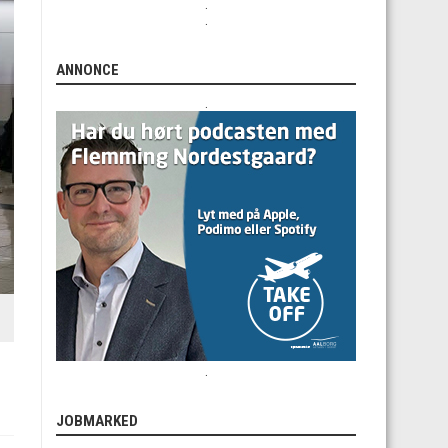
.
.
ANNONCE
.
.
JOBMARKED