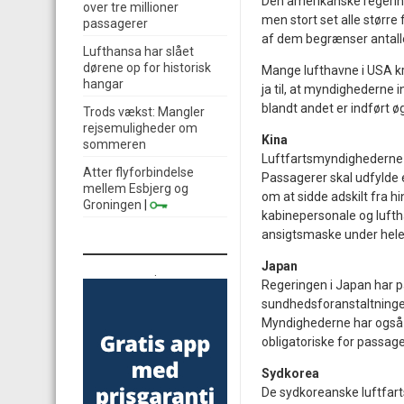
Den amerikanske regering
over tre millioner
men stort set alle større
passagerer
af dem begrænser antall
Lufthansa har slået
dørene op for historisk
Mange lufthavne i USA k
hangar
ja til, at myndighederne 
blandt andet er indført 
Trods vækst: Mangler
rejsemuligheder om
Kina
sommeren
Luftfartsmyndighederne i 
Atter flyforbindelse
Passagerer skal udfylde 
mellem Esbjerg og
om at sidde adskilt fra h
Groningen
|
kabinepersonale og luft
ansigtsmaske under hele 
Japan
.
Regeringen i Japan har p
sundhedsforanstaltninge
Myndighederne har også 
obligatoriske for passag
Sydkorea
De sydkoreanske luftfart