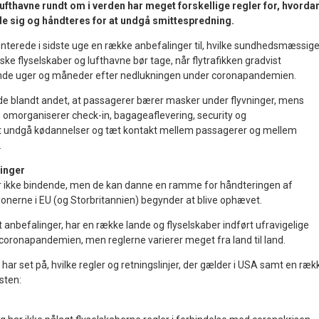
lufthavne rundt om i verden har meget forskellige regler for, hvorda
e sig og håndteres for at undgå smittespredning.
erede i sidste uge en række anbefalinger til, hvilke sundhedsmæssig
ke flyselskaber og lufthavne bør tage, når flytrafikken gradvist
de uger og måneder efter nedlukningen under coronapandemien.
 blandt andet, at passagerer bærer masker under flyvninger, mens
e omorganiserer check-in, bagageaflevering, security og
t undgå kødannelser og tæt kontakt mellem passagerer og mellem
.
alinger
er ikke bindende, men de kan danne en ramme for håndteringen af
ktionerne i EU (og Storbritannien) begynder at blive ophævet.
anbefalinger, har en række lande og flyselskaber indført ufravigelige
r coronapandemien, men reglerne varierer meget fra land til land.
har set på, hvilke regler og retningslinjer, der gælder i USA samt en ræk
sten: