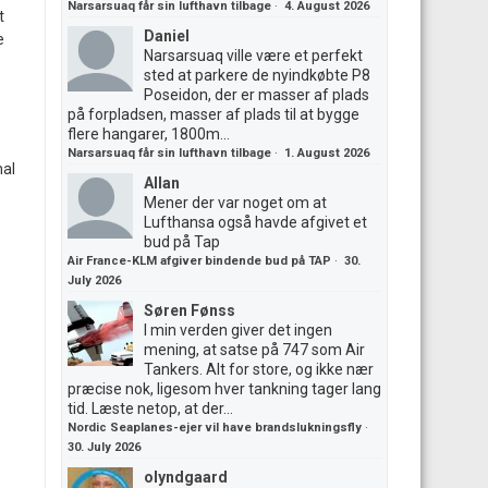
Narsarsuaq får sin lufthavn tilbage
·
4. August 2026
t
Daniel
e
Narsarsuaq ville være et perfekt
sted at parkere de nyindkøbte P8
Poseidon, der er masser af plads
på forpladsen, masser af plads til at bygge
flere hangarer, 1800m...
Narsarsuaq får sin lufthavn tilbage
·
1. August 2026
mal
Allan
Mener der var noget om at
Lufthansa også havde afgivet et
bud på Tap
Air France-KLM afgiver bindende bud på TAP
·
30.
July 2026
Søren Fønss
I min verden giver det ingen
mening, at satse på 747 som Air
Tankers. Alt for store, og ikke nær
præcise nok, ligesom hver tankning tager lang
tid. Læste netop, at der...
Nordic Seaplanes-ejer vil have brandslukningsfly
·
30. July 2026
olyndgaard