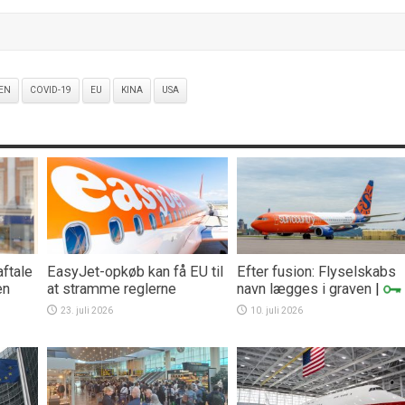
EN
COVID-19
EU
KINA
USA
aftale
EasyJet-opkøb kan få EU til
Efter fusion: Flyselskabs
en
at stramme reglerne
navn lægges i graven
|
23. juli 2026
10. juli 2026