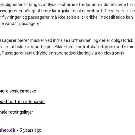
myndigheder forlanger, at flyselskaberne efterlader mindst ét sæde tom
ssagerer er pålagt at bære kirurgiske masker ombord. Der serveres ikk
flyvninger, og passagerer må ikke spise eller drikke. I nødstilfælde kan
 vand til passagerer.
sagerer bærer masker ved indrejse i lufthavnen, og der er obligatorisk
v om at holde afstand i køer. Sikkerhedskontrol skal udføres med mini
 Passagerer skal udfylde en sundhedserklæring via en elektronisk
l bære ansigtsmaske
edet for frit midtersæde
nale retningslinjer