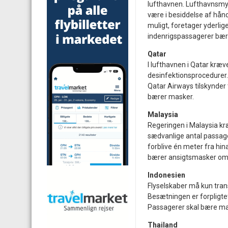
lufthavnen. Lufthavnsmy
være i besiddelse af hån
muligt, foretager yderlig
indenrigspassagerer bær
Qatar
I lufthavnen i Qatar kræ
desinfektionsprocedurer. 
Qatar Airways tilskynder t
bærer masker.
Malaysia
Regeringen i Malaysia kr
sædvanlige antal passage
forblive én meter fra hin
bærer ansigtsmasker om
Indonesien
Flyselskaber må kun trans
Besætningen er forpligte
Passagerer skal bære ma
Thailand