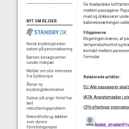
De thailandske luftfarts
.
mellem passagerer. Flypa
mad og drikkevarer under 
NYT OM REJSER
kabinebesætningen uddele
Filippinerne
Regeringen kræver, at pas
Norsk krydstogtrederi
temperaturkontrol og kra
satser på personalisering
kontakt mellem personer.
formular.
Børsen-besøgscenter
runder milepæl
Melder om stor interesse
fra Sydeuropa
Relaterede artikler:
Åbner ny
EU: Alle passagerer ska
krydstogtdestination
IATA: Ansigtsmasker i st
Satser på unge: Hotel har
løst
CPH efterlyser internatio
rekrutteringsproblem
Rekordforbrug dækker
over dyrere
forretningsrejser