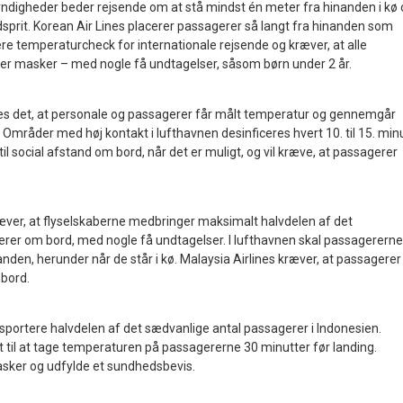
ndigheder beder rejsende om at stå mindst én meter fra hinanden i kø 
dsprit. Korean Air Lines placerer passagerer så langt fra hinanden som
ere temperaturcheck for internationale rejsende og kræver, at alle
er masker – med nogle få undtagelser, såsom børn under 2 år.
ves det, at personale og passagerer får målt temperatur og gennemgår
Områder med høj kontakt i lufthavnen desinficeres hvert 10. til 15. minu
il social afstand om bord, når det er muligt, og vil kræve, at passagerer
æver, at flyselskaberne medbringer maksimalt halvdelen af ​​det
rer om bord, med nogle få undtagelser. I lufthavnen skal passagererne
anden, herunder når de står i kø. Malaysia Airlines kræver, at passagerer
bord.
portere halvdelen af ​​det sædvanlige antal passagerer i Indonesien.
t til at tage temperaturen på passagererne 30 minutter før landing.
sker og udfylde et sundhedsbevis.