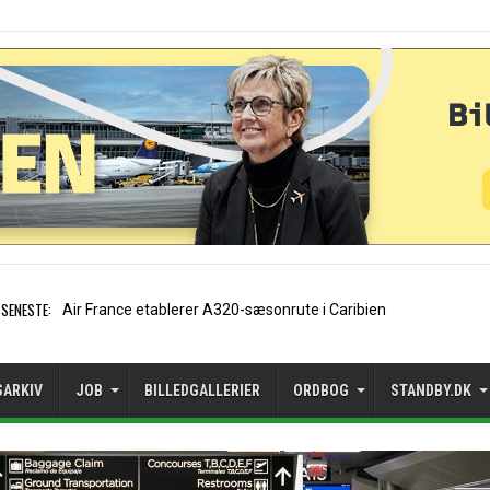
SENESTE:
EasyJet-stifter hilser aftal
SARKIV
JOB
BILLEDGALLERIER
ORDBOG
STANDBY.DK