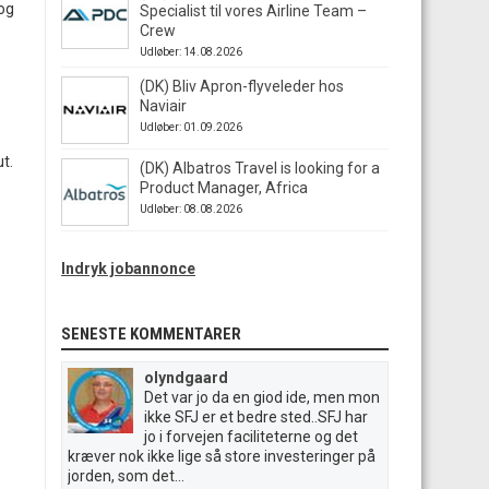
og
Specialist til vores Airline Team –
Crew
Udløber: 14.08.2026
(DK) Bliv Apron-flyveleder hos
Naviair
Udløber: 01.09.2026
t.
(DK) Albatros Travel is looking for a
Product Manager, Africa
Udløber: 08.08.2026
Indryk jobannonce
SENESTE KOMMENTARER
olyndgaard
Det var jo da en giod ide, men mon
ikke SFJ er et bedre sted..SFJ har
jo i forvejen faciliteterne og det
kræver nok ikke lige så store investeringer på
jorden, som det...