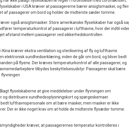
 har ikke pålagt flyselskaberne regler i forbindelse med coronakrisen,
 flyselskaber i USA kræver at passagererne bærer ansigtsmasker, og fler
et af passagerer om bord og holder de midterste sæder tomme.
ræver også ansigtsmasker. Store amerikanske flyselskaber har også sa
indfører temperaturkontrol af passagerer i lufthavne, hvor der indtil vide
øget afstand mellem passagerer ved sikkerhedskontrollen.
Kina kræver ekstra ventilation og sterilisering af fly og lufthavne.
en elektronisk sundhedserklæring, inden de går om bord, og bliver bedt
inanden på flyene. Der kræves temperaturkontrol af alle passagerer, og
havnsmedarbejdere tilbydes beskyttelsesudstyr. Passagerer skal bære
flyvningen.
ålagt flyselskaberne at give meddelelser under flyvningen om
r og distribuere sundhedsoplysningskort og spørgeskemaer.
bedt lufthavnspersonale om at bære masker, men masker er ikke
erer. Der er ikke noget krav om at holde de midterste flysæder tomme.
smyndigheder kræver, at passagerernes temperatur kontrolleres i