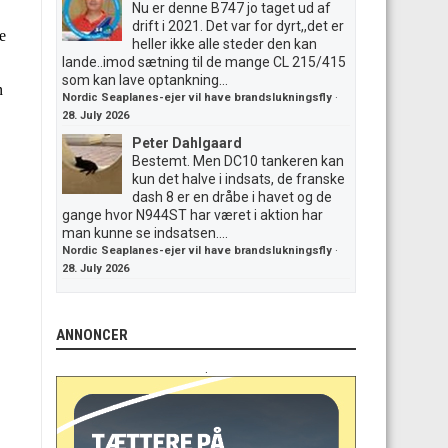
Nu er denne B747 jo taget ud af
drift i 2021. Det var for dyrt,,det er
heller ikke alle steder den kan
lande..imod sætning til de mange CL 215/415
som kan lave optankning...
Nordic Seaplanes-ejer vil have brandslukningsfly
·
28. July 2026
Peter Dahlgaard
Bestemt. Men DC10 tankeren kan
kun det halve i indsats, de franske
dash 8 er en dråbe i havet og de
gange hvor N944ST har været i aktion har
man kunne se indsatsen....
Nordic Seaplanes-ejer vil have brandslukningsfly
·
28. July 2026
ANNONCER
.