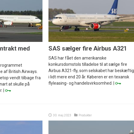
ontrakt med
SAS sælger fire Airbus A321
SAS har fået den amerikanske
konkursdomstols tilladelse til at sælge fire
kprogrammet
Airbus A321-fly, som selskabet har beskæftig
e af British Airways.
i lidt mere end 20 år. Køberen er en texansk
netop vendt tilbage fra
flyleasing- og handelsvirksomhed. |
nart at skulle på
. |
30. maj 2023
Produkter