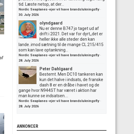
tid. Læste netop, at der...
Nordic Seaplanes-ejer vil have brandslukningsfly
·
30. July 2026
olyndgaard
Nu er denne B747 jo taget ud af
drift i 2021. Det var for dyrt,,det er
heller ikke alle steder den kan
lande..imod sætning til de mange CL 215/415
som kan lave optankning...
Nordic Seaplanes-ejer vil have brandslukningsfly
·
af
28. July 2026
Peter Dahlgaard
Bestemt. Men DC10 tankeren kan
kun det halve i indsats, de franske
dash 8 er en dråbe i havet og de
gange hvor N944ST har været i aktion har
man kunne se indsatsen....
Nordic Seaplanes-ejer vil have brandslukningsfly
·
28. July 2026
ANNONCER