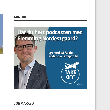
.
.
ANNONCE
.
i
.
JOBMARKED