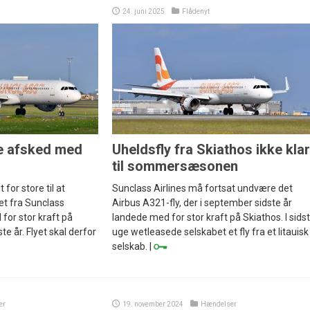
24. juni 2025
Flådenyt
e afsked med
Uheldsfly fra Skiathos ikke klar
til sommersæsonen
for store til at
Sunclass Airlines må fortsat undvære det
et fra Sunclass
Airbus A321-fly, der i september sidste år
 for stor kraft på
landede med for stor kraft på Skiathos. I sids
e år. Flyet skal derfor
uge wetleasede selskabet et fly fra et litauisk
selskab. |
er
19. november 2024
Hændelser