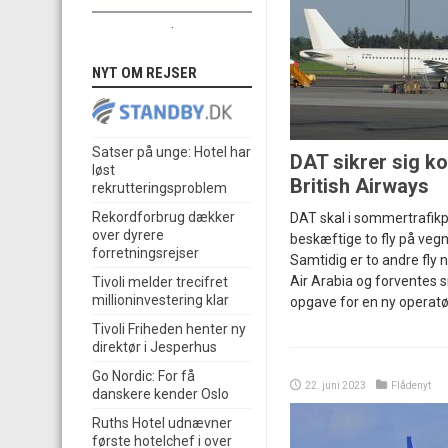
.
NYT OM REJSER
Satser på unge: Hotel har
DAT sikrer sig k
løst
British Airways
rekrutteringsproblem
Rekordforbrug dækker
DAT skal i sommertrafi
over dyrere
beskæftige to fly på vegn
forretningsrejser
Samtidig er to andre fly 
Air Arabia og forventes s
Tivoli melder trecifret
millioninvestering klar
opgave for en ny operatør
Tivoli Friheden henter ny
direktør i Jesperhus
Go Nordic: For få
22. juni 2023
Flådenyt
danskere kender Oslo
Ruths Hotel udnævner
første hotelchef i over