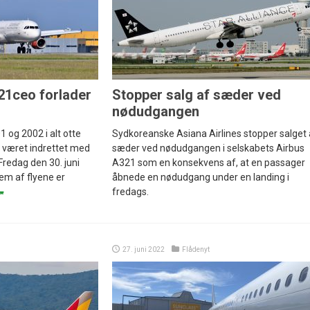
21ceo forlader
Stopper salg af sæder ved
nødudgangen
 og 2002 i alt otte
Sydkoreanske Asiana Airlines stopper salget 
 været indrettet med
sæder ved nødudgangen i selskabets Airbus
Fredag den 30. juni
A321 som en konsekvens af, at en passager
fem af flyene er
åbnede en nødudgang under en landing i
fredags.
27. juni 2022
Flådenyt