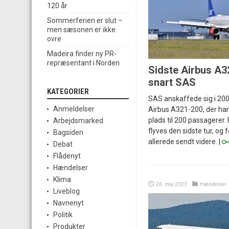
120 år
Sommerferien er slut –
men sæsonen er ikke
ovre
Madeira finder ny PR-
repræsentant i Norden
Sidste Airbus A3
snart SAS
KATEGORIER
SAS anskaffede sig i 2001
Anmeldelser
Airbus A321-200, der har
plads til 200 passagerer. 
Arbejdsmarked
flyves den sidste tur, og 
Bagsiden
allerede sendt videre. |
Debat
Flådenyt
Hændelser
Klima
26. maj 2023
Hændelser
Liveblog
Navnenyt
Politik
Produkter