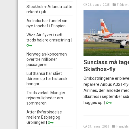
26. august 2025
Flådenyt
Stockholm-Arlanda satte
rekord i juli
Air India har fundet sin
nye topchef i Etiopien
Wizz Air flyver i rødt
trods højere omsætning
|
Norwegian-koncernen
over tre millioner
Sunclass må tag
passagerer
Skiathos-fly
Lufthansa har slået
Omkostningerne er blevet 
dørene op for historisk
hangar
reparere Airbus A321-fly
Airlines, der landede med
Trods vækst: Mangler
Skiathos i september sidst
rejsemuligheder om
hugges op. |
sommeren
Atter flyforbindelse
mellem Esbjerg og
Groningen
|
29. januar 2025
Hændels