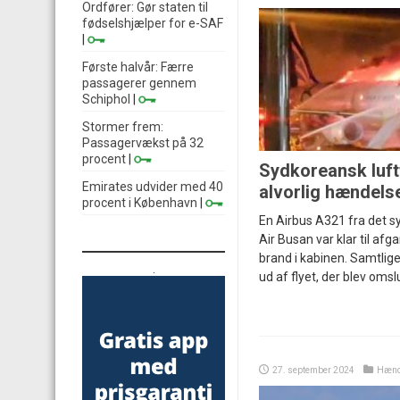
Ordfører: Gør staten til
fødselshjælper for e-SAF
|
Første halvår: Færre
passagerer gennem
Schiphol
|
Stormer frem:
Passagervækst på 32
procent
|
Sydkoreansk luft
Emirates udvider med 40
alvorlig hændels
procent i København
|
En Airbus A321 fra det s
Air Busan var klar til afg
brand i kabinen. Samtli
.
ud af flyet, der blev oms
27. september 2024
Hænd