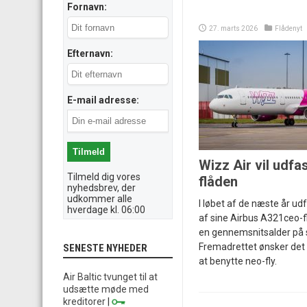
Fornavn:
27. marts 2026
Flådenyt
Efternavn:
E-mail adresse:
Wizz Air vil udf
Tilmeld dig vores
flåden
nyhedsbrev, der
udkommer alle
I løbet af de næste år ud
hverdage kl. 06:00
af sine Airbus A321ceo-fl
en gennemsnitsalder på s
Fremadrettet ønsker det
SENESTE NYHEDER
at benytte neo-fly.
Air Baltic tvunget til at
udsætte møde med
kreditorer
|