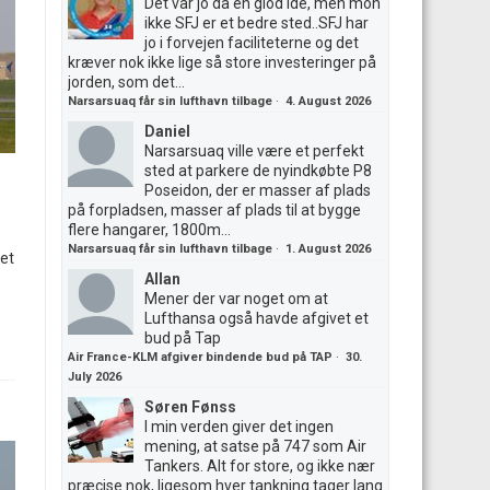
Det var jo da en giod ide, men mon
ikke SFJ er et bedre sted..SFJ har
jo i forvejen faciliteterne og det
kræver nok ikke lige så store investeringer på
jorden, som det...
Narsarsuaq får sin lufthavn tilbage
·
4. August 2026
Daniel
Narsarsuaq ville være et perfekt
sted at parkere de nyindkøbte P8
Poseidon, der er masser af plads
på forpladsen, masser af plads til at bygge
flere hangarer, 1800m...
Narsarsuaq får sin lufthavn tilbage
·
1. August 2026
et
Allan
Mener der var noget om at
Lufthansa også havde afgivet et
bud på Tap
Air France-KLM afgiver bindende bud på TAP
·
30.
July 2026
Søren Fønss
I min verden giver det ingen
mening, at satse på 747 som Air
Tankers. Alt for store, og ikke nær
præcise nok, ligesom hver tankning tager lang