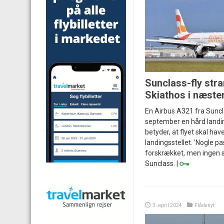
Sunclass-fly str
Skiathos i næste
En Airbus A321 fra Suncl
september en hård landin
betyder, at flyet skal have
landingsstellet. ’Nogle p
forskrækket, men ingen s
Sunclass. |
3. april 2024
Flådenyt