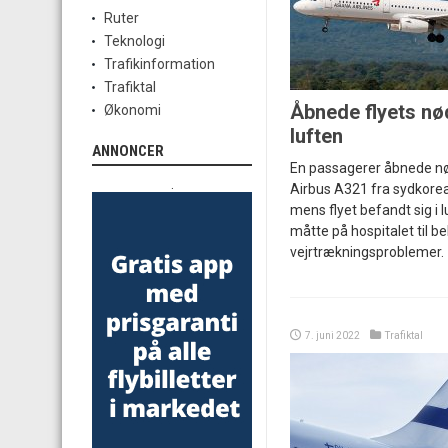
Ruter
Teknologi
Trafikinformation
Trafiktal
Åbnede flyets nø
Økonomi
luften
ANNONCER
En passagerer åbnede n
.
Airbus A321 fra sydkorea
mens flyet befandt sig i 
måtte på hospitalet til b
vejrtrækningsproblemer.
7. juni 2022
Trafiktal