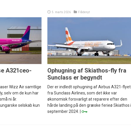
5. marts 2026
Flådenyt
ase A321ceo-
Ophugning af Skiathos-fly fra
Sunclass er begyndt
faser Wizz Air samtlige
Der er indledt ophugning af Airbus A321-flyet
y, selv om de kun har
fra Sunclass Airlines, som det ikke var
må ni år.
økonomisk forsvarligt at reparere efter den
 ungarske selskab kun
hårde landing på den græske ferieø Skiathos 
september 2024. |