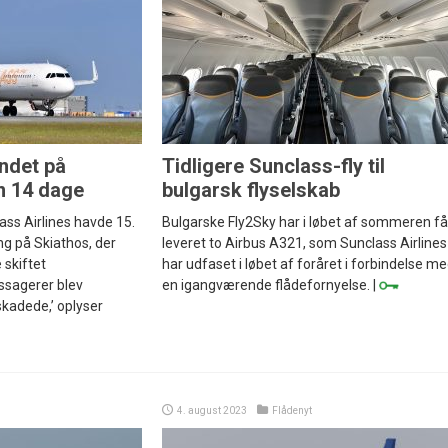
andet på
Tidligere Sunclass-fly til
n 14 dage
bulgarsk flyselskab
ass Airlines havde 15.
Bulgarske Fly2Sky har i løbet af sommeren få
g på Skiathos, der
leveret to Airbus A321, som Sunclass Airlines
 skiftet
har udfaset i løbet af foråret i forbindelse m
assagerer blev
en igangværende flådefornyelse. |
kadede,’ oplyser
4. august 2023
Flådenyt