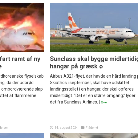
fart ramt af ny
Sunclass skal bygge midlertidi
e
hangar på græsk ø
ydkoreanske flyselskab
Airbus A321-flyet, der havde en hård landing
ang, da der udbrød
Skiathos i september, skal have udskiftet
ge ombordværende slap
landingsstellet i en hangar, der skal opføres
luttet af flammerne.
midlertidigt. ”Det er en større omgang,” lyder
det fra Sunclass Airlines. |
elser
14. august 2024
Flådenyt