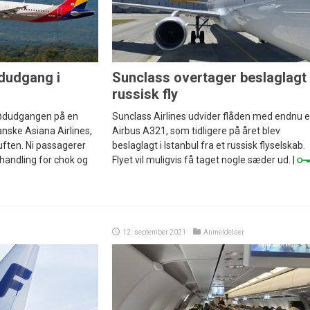
dudgang i
Sunclass overtager beslaglagt
russisk fly
ødudgangen på en
Sunclass Airlines udvider flåden med endnu 
nske Asiana Airlines,
Airbus A321, som tidligere på året blev
luften. Ni passagerer
beslaglagt i Istanbul fra et russisk flyselskab.
ehandling for chok og
Flyet vil muligvis få taget nogle sæder ud. |
12. september 2021
Anmeldelser