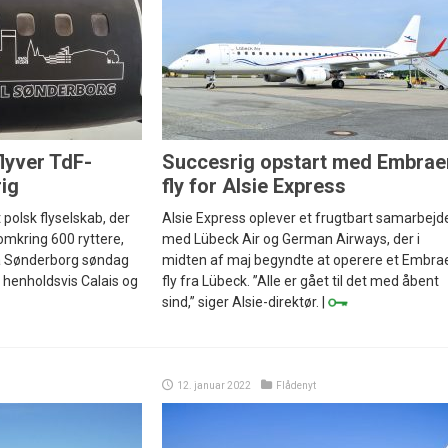
lyver TdF-
Succesrig opstart med Embrae
rig
fly for Alsie Express
 polsk flyselskab, der
Alsie Express oplever et frugtbart samarbejd
 omkring 600 ryttere,
med Lübeck Air og German Airways, der i
fra Sønderborg søndag
midten af maj begyndte at operere et Embra
 henholdsvis Calais og
fly fra Lübeck. ”Alle er gået til det med åbent
sind,” siger Alsie-direktør. |
12. januar 2022
Flådenyt