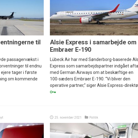
ventningerne til
Alsie Express i samarbejde om
Embraer E-190
vde passagervækst i
Lübeck Air har med Sønderborg-baserede Als
orventninger til endnu
Express som samarbejdspartner indgået afta
ejere tager i første
med German Airways om at beskæftige en
utning om kommende
100-sæders Embraer E-190. “Vi bliver den
operative partner,” siger Alsie Express-direktør
yt
25. november 2021
Politik