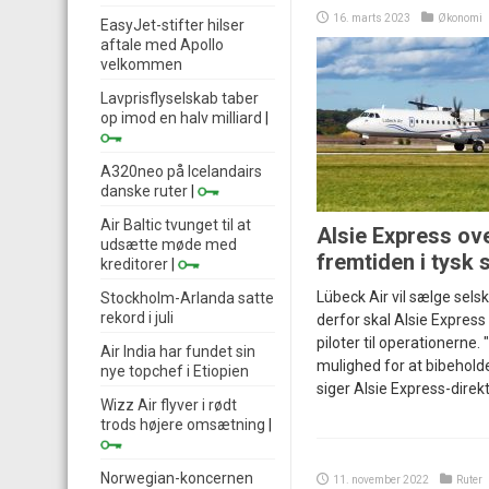
16. marts 2023
Økonomi
EasyJet-stifter hilser
aftale med Apollo
velkommen
Lavprisflyselskab taber
op imod en halv milliard
|
A320neo på Icelandairs
danske ruter
|
Air Baltic tvunget til at
Alsie Express ov
udsætte møde med
fremtiden i tysk
kreditorer
|
Lübeck Air vil sælge sels
Stockholm-Arlanda satte
rekord i juli
derfor skal Alsie Express
piloter til operationerne. "
Air India har fundet sin
mulighed for at bibeholde 
nye topchef i Etiopien
siger Alsie Express-direkt
Wizz Air flyver i rødt
trods højere omsætning
|
Norwegian-koncernen
11. november 2022
Ruter