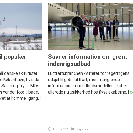
il populær
Savner information om grønt
indenrigsudbud
å danske skiturister
Luftfartsbranchen kvitterer for regeringens
ler København, hvis de
udspil til grøn luftfart, men manglende
ær Sälen og Trysil. BRA-
informationer om udbudsmodellen skaber
 vender ikke tilbage,
allerede nu usikkerhed hos flyselskaberne. |
vet at komme i gang. |
4. juli 2022
Bagsiden