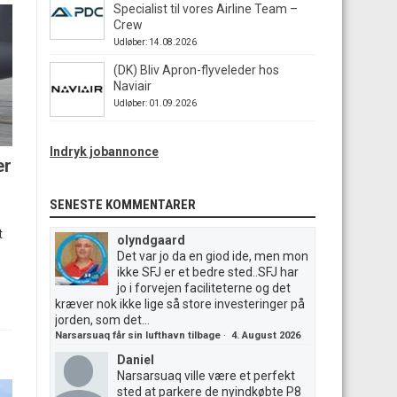
Specialist til vores Airline Team –
Crew
Udløber: 14.08.2026
(DK) Bliv Apron-flyveleder hos
Naviair
Udløber: 01.09.2026
Indryk jobannonce
er
SENESTE KOMMENTARER
t
olyndgaard
Det var jo da en giod ide, men mon
ikke SFJ er et bedre sted..SFJ har
jo i forvejen faciliteterne og det
kræver nok ikke lige så store investeringer på
jorden, som det...
Narsarsuaq får sin lufthavn tilbage
·
4. August 2026
Daniel
Narsarsuaq ville være et perfekt
sted at parkere de nyindkøbte P8