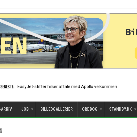
SENESTE:
Air France etablerer A320-sæsonrute
SARKIV
JOB
BILLEDGALLERIER
ORDBOG
STANDBY.DK
SS