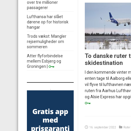
over tre millioner
passagerer
Lufthansa har slået
dørene op for historisk
hangar
Trods vækst: Mangler
rejsemuligheder om
sommeren
To danske ruter t
Atter flyforbindelse
mellem Esbjerg og
skidestination
Groningen
|
I den kommende vinter m
enten tage til Aalborg el
vil flyve til lufthavnen n
.
ruten fra Aarhus Lufthavn
og Alsie Express har opgi
16. september 2022
Ruter