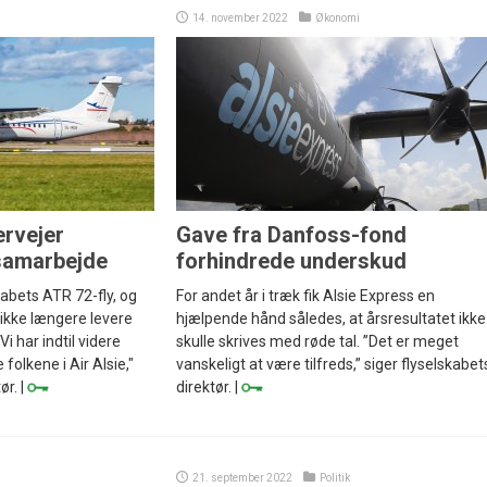
14. november 2022
Økonomi
ervejer
Gave fra Danfoss-fond
 samarbejde
forhindrede underskud
kabets ATR 72-fly, og
For andet år i træk fik Alsie Express en
 ikke længere levere
hjælpende hånd således, at årsresultatet ikke
Vi har indtil videre
skulle skrives med røde tal. ”Det er meget
folkene i Air Alsie,"
vanskeligt at være tilfreds,” siger flyselskabet
ør. |
direktør. |
21. september 2022
Politik