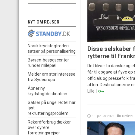
.
NYT OM REJSER
Norsk krydstogtrederi
Disse selskaber f
satser på personalisering
rytterne til Frank
Børsen-besøgscenter
runder milepæl
Det bliver to danske og et
får til opgave at flyve op
Melder om stor interesse
officials og pressefolk 
fra Sydeuropa
aften. Destinationerne er
Åbner ny
Lille. |
krydstogtdestination
Satser på unge: Hotel har
løst
rekrutteringsproblem
13. januar 2022
Trafiktal
Rekordforbrug dækker
over dyrere
forretningsrejser