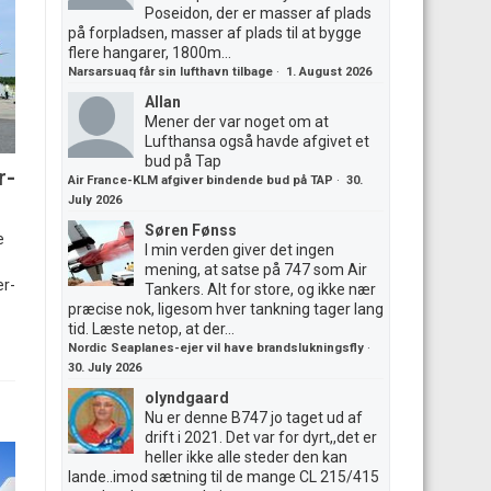
Poseidon, der er masser af plads
på forpladsen, masser af plads til at bygge
flere hangarer, 1800m...
Narsarsuaq får sin lufthavn tilbage
·
1. August 2026
Allan
Mener der var noget om at
Lufthansa også havde afgivet et
bud på Tap
r-
Air France-KLM afgiver bindende bud på TAP
·
30.
July 2026
Søren Fønss
e
I min verden giver det ingen
mening, at satse på 747 som Air
er-
Tankers. Alt for store, og ikke nær
præcise nok, ligesom hver tankning tager lang
tid. Læste netop, at der...
Nordic Seaplanes-ejer vil have brandslukningsfly
·
30. July 2026
olyndgaard
Nu er denne B747 jo taget ud af
drift i 2021. Det var for dyrt,,det er
heller ikke alle steder den kan
lande..imod sætning til de mange CL 215/415