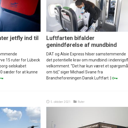
er jetfly ind til
Luftfarten bifalder
genindførelse af mundbind
t kommende
DAT og Alsie Express hilser samstemmende
ve 15 ruter for Lübeck
det potentielle krav om mundbind i indenrigsf
borg-selskabet
velkomment. ”Det har kun været et spørgsmå
00 sæder for at kunne
om tid,” siger Michael Svane fra
Brancheforeningen Dansk Luftfart. |
5. oktober 2021
Ruter