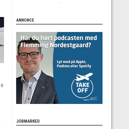
.
.
ANNONCE
.
10
.
JOBMARKED