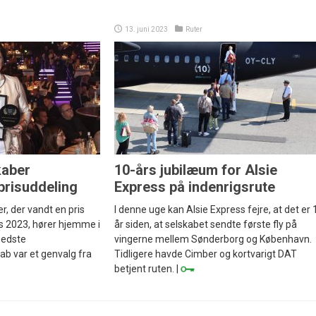
13. juni 2023
Ruter
kaber
10-års jubilæum for Alsie
prisuddeling
Express på indenrigsrute
r, der vandt en pris
I denne uge kan Alsie Express fejre, at det er 
s 2023, hører hjemme i
år siden, at selskabet sendte første fly på
Bedste
vingerne mellem Sønderborg og København.
kab var et genvalg fra
Tidligere havde Cimber og kortvarigt DAT
betjent ruten. |