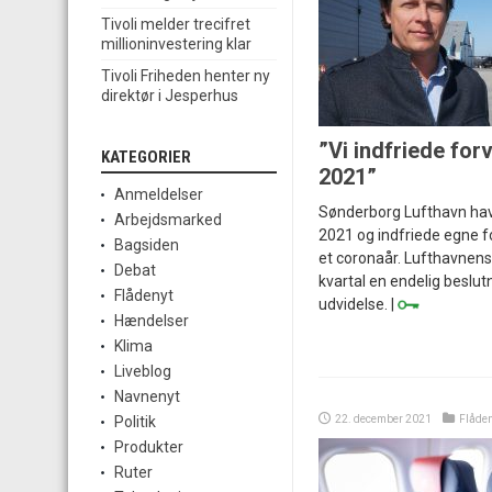
Tivoli melder trecifret
millioninvestering klar
Tivoli Friheden henter ny
direktør i Jesperhus
”Vi indfriede for
KATEGORIER
2021”
Anmeldelser
Sønderborg Lufthavn ha
Arbejdsmarked
2021 og indfriede egne f
Bagsiden
et coronaår. Lufthavnens 
Debat
kvartal en endelig besl
Flådenyt
udvidelse. |
Hændelser
Klima
Liveblog
Navnenyt
22. december 2021
Flåden
Politik
Produkter
Ruter