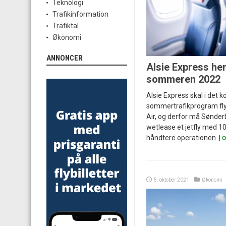
Teknologi
Trafikinformation
Trafiktal
Økonomi
ANNONCER
Alsie Express hent
.
sommeren 2022
Alsie Express skal i de
sommertrafikprogram fly
Air, og derfor må Sønder
wetlease et jetfly med 1
håndtere operationen. |
5. oktober 2021
Økonomi