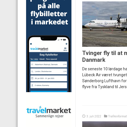
Tvinger fly til at
Danmark
De seneste 10 lørdage ha
Lübeck Air været tvunget t
Sønderborg Lufthavn for 
flyve fra Tyskland til Jers
3. juli 2022
Trafikinformat