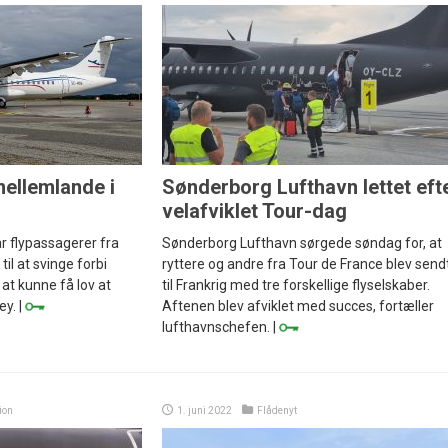
 mellemlande i
Sønderborg Lufthavn lettet eft
velafviklet Tour-dag
r flypassagerer fra
Sønderborg Lufthavn sørgede søndag for, at
il at svinge forbi
ryttere og andre fra Tour de France blev send
at kunne få lov at
til Frankrig med tre forskellige flyselskaber.
ey. |
Aftenen blev afviklet med succes, fortæller
lufthavnschefen. |
ion
1. juni 2022
Flådenyt