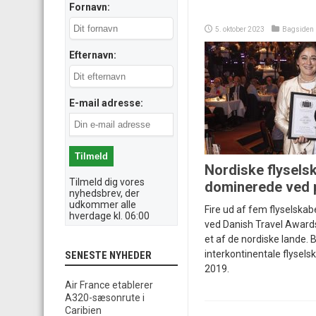
Fornavn:
5. oktober 2023
Bagsiden
Efternavn:
E-mail adresse:
Nordiske flysels
Tilmeld dig vores
dominerede ved 
nyhedsbrev, der
udkommer alle
Fire ud af fem flyselskabe
hverdage kl. 06:00
ved Danish Travel Award
et af de nordiske lande. 
interkontinentale flysels
SENESTE NYHEDER
2019.
Air France etablerer
A320-sæsonrute i
Caribien