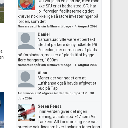
Det var jo da en giod ide, men mon
ikke SFJ er et bedre sted..SFJ har
jo i forvejen faciliteterne og det
kræver nok ikke lige så store investeringer på
jorden, som det...
Narsarsuaq får sin lufthavn tilbage
·
4. August 2026
Daniel
Narsarsuaq ville være et perfekt
sted at parkere de nyindkøbte P8
Poseidon, der er masser af plads
ra
på forpladsen, masser af plads til at bygge
 en
flere hangarer, 1800m...
Narsarsuaq får sin lufthavn tilbage
·
1. August 2026
Allan
Mener der var noget om at
Lufthansa også havde afgivet et
bud på Tap
Air France-KLM afgiver bindende bud på TAP
·
30.
July 2026
Søren Fønss
I min verden giver det ingen
mening, at satse på 747 som Air
Tankers. Alt for store, og ikke nær
præcise nok, ligesom hver tankning tager lang