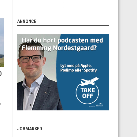
.
.
ANNONCE
.
0
m-
.
JOBMARKED