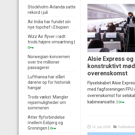
Stockholm-Arlanda satte
rekord i juli
Air India har fundet sin
nye topchef i Etiopien
Wizz Air flyver i rødt
trods højere omsætning
|
Norwegian-koncernen
Alsie Express og
over tre millioner
konstruktivt mø
passagerer
overenskomst
Lufthansa har slået
dørene op for historisk
Flyselskabet Alsie Expres
hangar
med fagforeningen FPU 
overenskomst for selskab
Trods vækst: Mangler
kabineansatte. |
rejsemuligheder om
sommeren
Atter flyforbindelse
mellem Esbjerg og
13. juni 2018
Trafikinform
Groningen
|