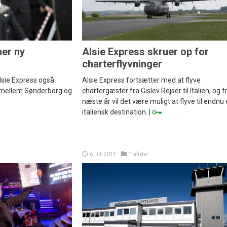
ner ny
Alsie Express skruer op for
charterflyvninger
lsie Express også
Alsie Express fortsætter med at flyve
g mellem Sønderborg og
chartergæster fra Gislev Rejser til Italien, og f
næste år vil det være muligt at flyve til endnu
italiensk destination. |
6. juli 2017
Trafiktal