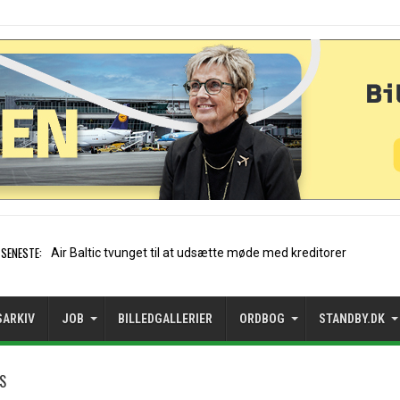
SENESTE:
Stockholm-Arlanda satte rekord i ju
SARKIV
JOB
BILLEDGALLERIER
ORDBOG
STANDBY.DK
SS