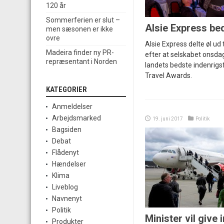
120 år
Sommerferien er slut –
Alsie Express be
men sæsonen er ikke
ovre
Alsie Express delte øl ud 
Madeira finder ny PR-
efter at selskabet onsdag 
repræsentant i Norden
landets bedste indenrigs
Travel Awards.
KATEGORIER
Anmeldelser
Arbejdsmarked
19. juni 2017
Politik
Bagsiden
Debat
Flådenyt
Hændelser
Klima
Liveblog
Navnenyt
Politik
Minister vil give 
Produkter