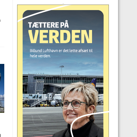
.
n
d