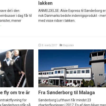
lakken
have del i den
ANMELDELSE: Alsie Express til Sønderborg er
ernbusser i dag får til
nok Danmarks bedste indenrigsprodukt - me
ionister, mener
med visse ridser i lakken.
8. marts 2017
Bagsiden
e fly om tre år
Fra Sønderborg til Malaga
ontraktflyvning for
Sønderborg Lufthavn får mindst 23
a Sønderborg står på
charterflyvninger i 2017. En af dem bliver me