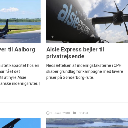
ver til Aalborg
Alsie Express bejler til
privatrejsende
istet kapacitet hos en
Nedsættelsen af indenrigstaksterne i CPH
har fået det
skaber grundlag for kampagne med lavere
il at hyre Alsie
priser på Sønderborg-rute.
danske indenrigsruter. |
9. januar 2018
Trafiktal