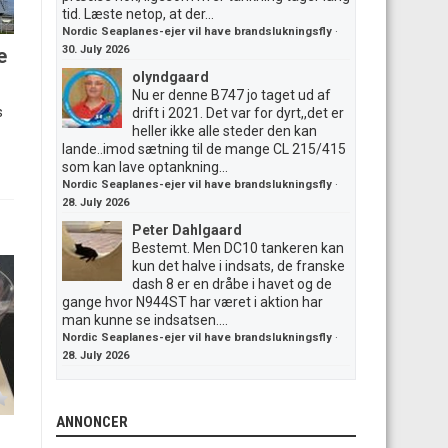
tid. Læste netop, at der...
Nordic Seaplanes-ejer vil have brandslukningsfly
·
30. July 2026
e
olyndgaard
Nu er denne B747 jo taget ud af
s
drift i 2021. Det var for dyrt,,det er
heller ikke alle steder den kan
lande..imod sætning til de mange CL 215/415
som kan lave optankning...
Nordic Seaplanes-ejer vil have brandslukningsfly
·
28. July 2026
Peter Dahlgaard
Bestemt. Men DC10 tankeren kan
kun det halve i indsats, de franske
dash 8 er en dråbe i havet og de
gange hvor N944ST har været i aktion har
man kunne se indsatsen....
Nordic Seaplanes-ejer vil have brandslukningsfly
·
28. July 2026
ANNONCER