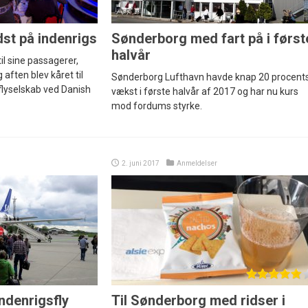
dst på indenrigs
Sønderborg med fart på i først
halvår
til sine passagerer,
aften blev kåret til
Sønderborg Lufthavn havde knap 20 procent
flyselskab ved Danish
vækst i første halvår af 2017 og har nu kurs
mod fordums styrke.
2. juni 2017
Anmeldelser
indenrigsfly
Til Sønderborg med ridser i