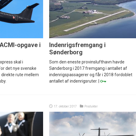
 ACMI-opgave i
Indenrigsfremgang i
Sønderborg
xpress skal i
Som den eneste provinslufthavn havde
 for det nye svenske
Sønderborg i 2017 fremgang i antallet af
n direkte rute mellem
indenrigspassagerer og får i 2018 fordoblet
sby.
antallet af indenrigsruter. |
17. oktober 2017
Produkter