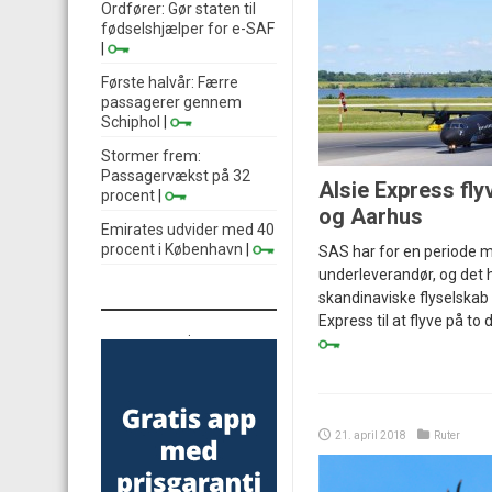
Ordfører: Gør staten til
fødselshjælper for e-SAF
|
Første halvår: Færre
passagerer gennem
Schiphol
|
Stormer frem:
Passagervækst på 32
Alsie Express fly
procent
|
og Aarhus
Emirates udvider med 40
procent i København
|
SAS har for en periode m
underleverandør, og det 
skandinaviske flyselskab t
Express til at flyve på to 
.
21. april 2018
Ruter