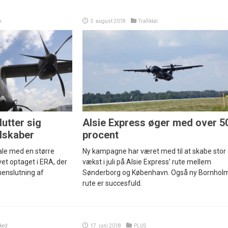
n
3. august 2018
Trafiktal
lutter sig
Alsie Express øger med over 5
lskaber
procent
ale med en større
Ny kampagne har været med til at skabe stor
et optaget i ERA, der
vækst i juli på Alsie Express’ rute mellem
enslutning af
Sønderborg og København. Også ny Bornhol
rute er succesfuld.
ked
17. juni 2018
PLUS