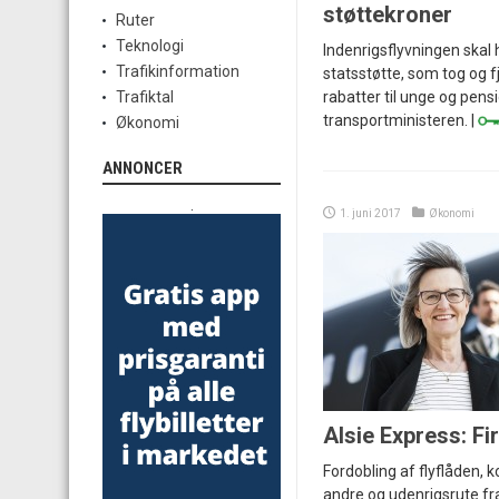
støttekroner
Ruter
Teknologi
Indenrigsflyvningen skal 
Trafikinformation
statsstøtte, som tog og fj
rabatter til unge og pens
Trafiktal
transportministeren. |
Økonomi
ANNONCER
.
1. juni 2017
Økonomi
Alsie Express: Fir
Fordobling af flyflåden, k
andre og udenrigsrute fr