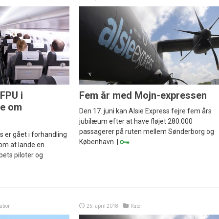
 FPU i
Fem år med Mojn-expressen
de om
Den 17. juni kan Alsie Express fejre fem års
jubilæum efter at have fløjet 280.000
passagerer på ruten mellem Sønderborg og
s er gået i forhandling
København. |
om at lande en
ets piloter og
ation
25. april 2018
Ruter