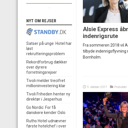
.
NYT OM REJSER
Alsie Express åb
indenrigsrute
Satser på unge: Hotel har
Fra sommeren 2018 vil A
løst
tilbyde indenrigsflyvnin
rekrutteringsproblem
Bornholm.
Rekordforbrug dækker
over dyrere
forretningsrejser
Tivoli melder trecifret
millioninvestering klar
5. oktober 2017
Produkter
Tivoli Friheden henter ny
direktør i Jesperhus
Go Nordic: For få
danskere kender Oslo
Ruths Hotel udnævner
første hotelchef i over