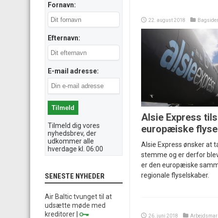
Fornavn:
22. august 2018
Bagside
Efternavn:
E-mail adresse:
Alsie Express tils
Tilmeld dig vores
europæiske flyse
nyhedsbrev, der
udkommer alle
Alsie Express ønsker at t
hverdage kl. 06:00
stemme og er derfor blev
er den europæiske samm
regionale flyselskaber.
SENESTE NYHEDER
Air Baltic tvunget til at
udsætte møde med
kreditorer
|
26. juni 2018
Arbejdsmar