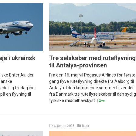
eje i ukrainsk
Tre selskaber med ruteflyvning
til Antalya-provinsen
ske Enter Air, der
Fra den 16. maj vil Pegasus Airlines for første
 danske
gang flyve ruteflyvning direkte fra Aalborg til
ede sig fredag ind i
Antalya. I den kommende sommer bliver der
å en flyvning til
fra Danmark tre ruteflyselskaber til den sydlig
tyrkiske middelhavskyst. |
6. januar 2023
Ruter