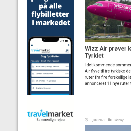
Wizz Air prøver 
Tyrkiet
I det kommende sommert
Air flyve til tre tyrkiske 
ruter fra fire forskellige l
annonceret 11 nye ruter ti
1. juni 2022
Flådenyt