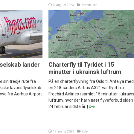
3. august 2023
Hændelser
yselskab lander
Charterfly til Tyrkiet i 15
minutter i ukrainsk luftrum
 sin tredje rute fra
På en charterflyvning fra Oslo til Antalya med
iske lavprisflyselskab
en 218-sæders Airbus A321 var flyet fra
flyve fra Aarhus Airport
Freebird Airlines i samlet 15 minutter i ukrain
luftrum, hvor der har været flyveforbud siden
24 februar sidste år. |
17. marts 2023
Ruter