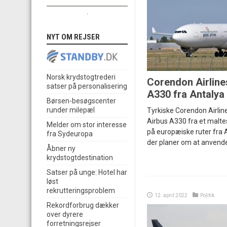
.
NYT OM REJSER
Norsk krydstogtrederi
Corendon Airline
satser på personalisering
A330 fra Antalya
Børsen-besøgscenter
runder milepæl
Tyrkiske Corendon Airlin
Airbus A330 fra et maltes
Melder om stor interesse
på europæiske ruter fra An
fra Sydeuropa
der planer om at anvende 
Åbner ny
krydstogtdestination
Satser på unge: Hotel har
løst
rekrutteringsproblem
12. april 2022
Politik
Rekordforbrug dækker
over dyrere
forretningsrejser