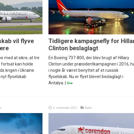
kab vil flyve
Tidligere kampagnefly for Hilla
sere
Clinton beslaglagt
pe med at sikre, at tre
En Boeing 737-800, der blev brugt af Hillary
r fortsat kan holde
Clinton under præsidentkampagnen i 2016, h
ds krigen i Ukraine.
i nogle år været benyttet af et russisk
nyt flyselskab
flyselskab. Nu er flyet blevet beslaglagt i
Antalya. |
i
4. november 2021
Ruter