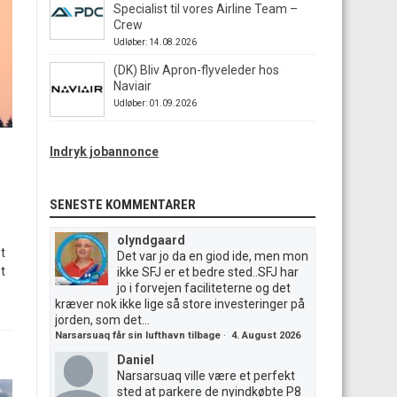
Specialist til vores Airline Team –
Crew
Udløber: 14.08.2026
(DK) Bliv Apron-flyveleder hos
Naviair
Udløber: 01.09.2026
Indryk jobannonce
SENESTE KOMMENTARER
olyndgaard
et
Det var jo da en giod ide, men mon
t
ikke SFJ er et bedre sted..SFJ har
jo i forvejen faciliteterne og det
kræver nok ikke lige så store investeringer på
jorden, som det...
Narsarsuaq får sin lufthavn tilbage
·
4. August 2026
Daniel
Narsarsuaq ville være et perfekt
sted at parkere de nyindkøbte P8