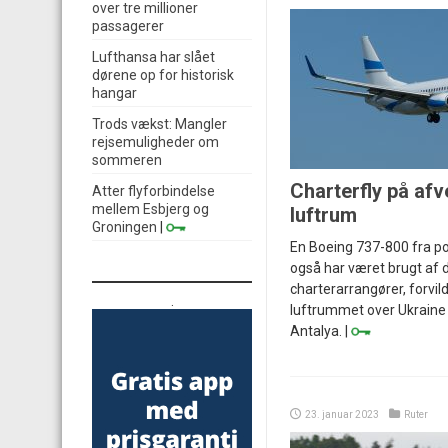
over tre millioner
passagerer
Lufthansa har slået
dørene op for historisk
hangar
Trods vækst: Mangler
rejsemuligheder om
sommeren
Charterfly på afv
Atter flyforbindelse
mellem Esbjerg og
luftrum
Groningen
|
En Boeing 737-800 fra pol
også har været brugt af
charterarrangører, forvild
.
luftrummet over Ukraine p
Antalya. |
23. januar 2023
Ruter