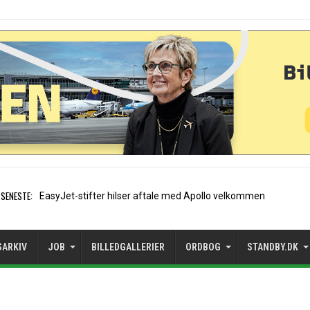
SENESTE:
Air France etablerer A320-sæsonrut
SARKIV
JOB
BILLEDGALLERIER
ORDBOG
STANDBY.DK