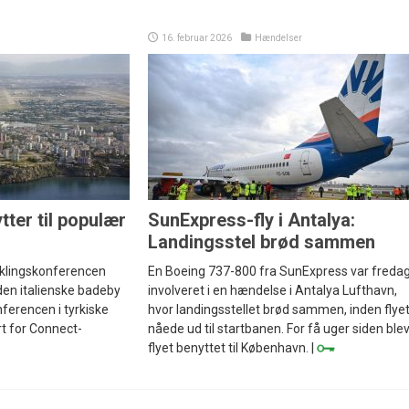
16. februar 2026
Hændelser
tter til populær
SunExpress-fly i Antalya:
Landingsstel brød sammen
iklingskonferencen
En Boeing 737-800 fra SunExpress var freda
den italienske badeby
involveret i en hændelse i Antalya Lufthavn,
nferencen i tyrkiske
hvor landingsstellet brød sammen, inden flye
rt for Connect-
nåede ud til startbanen. For få uger siden ble
flyet benyttet til København. |