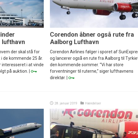
vinder
Corendon åbner også rute fra
 lufthavn
Aalborg Lufthavn
hvem der skal stå for
Corendon Airlines følger i sporet af SunExpre
t i de kommende 25 år.
og lancerer også en rute fra Aalborg til Tyrkiet
 interesseret i at vinde
den kommende sommer. ”Vi har store
lgt på auktion. |
forventninger til ruterne,” siger lufthavnens
direktør. |
28. januar 2019
Hændelser