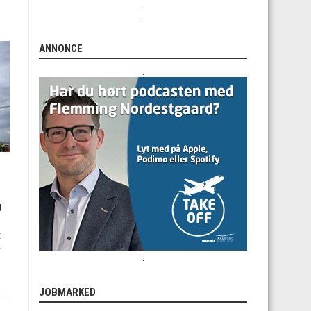
.
.
ANNONCE
.
g
t
v
.
JOBMARKED