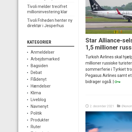
Tivoli melder trecifret
millioninvestering klar
Tivoli Friheden henter ny
direktør i Jesperhus
Star Alliance-sels
KATEGORIER
1,5 millioner rus
Anmeldelser
Turkish Airlines skal hjæl
Arbejdsmarked
millioner russiske turiste
Bagsiden
sommerferie i Tyrkiet tro
Debat
Pegasus Airlines samt et 
Flådenyt
bidrager også. |
Hændelser
Klima
Liveblog
Navnenyt
2. december 2021
Økonom
Politik
Produkter
Ruter