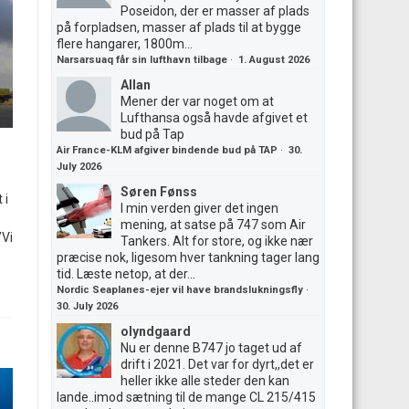
Poseidon, der er masser af plads
på forpladsen, masser af plads til at bygge
flere hangarer, 1800m...
Narsarsuaq får sin lufthavn tilbage
·
1. August 2026
Allan
Mener der var noget om at
Lufthansa også havde afgivet et
bud på Tap
Air France-KLM afgiver bindende bud på TAP
·
30.
July 2026
Søren Fønss
 i
I min verden giver det ingen
mening, at satse på 747 som Air
”Vi
Tankers. Alt for store, og ikke nær
præcise nok, ligesom hver tankning tager lang
tid. Læste netop, at der...
Nordic Seaplanes-ejer vil have brandslukningsfly
·
30. July 2026
olyndgaard
Nu er denne B747 jo taget ud af
drift i 2021. Det var for dyrt,,det er
heller ikke alle steder den kan
lande..imod sætning til de mange CL 215/415