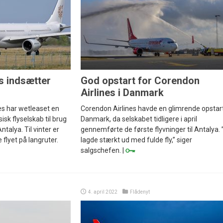
s indsætter
God opstart for Corendon
Airlines i Danmark
es har wetleaset en
Corendon Airlines havde en glimrende opstart
isk flyselskab til brug
Danmark, da selskabet tidligere i april
talya. Til vinter er
gennemførte de første flyvninger til Antalya. 
flyet på langruter.
lagde stærkt ud med fulde fly,” siger
salgschefen. |
4. april 2022
Flådenyt