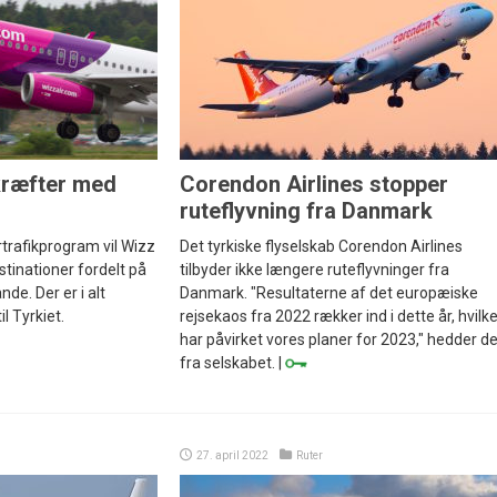
kræfter med
Corendon Airlines stopper
ruteflyvning fra Danmark
rafikprogram vil Wizz
Det tyrkiske flyselskab Corendon Airlines
destinationer fordelt på
tilbyder ikke længere ruteflyvninger fra
ande. Der er i alt
Danmark. "Resultaterne af det europæiske
l Tyrkiet.
rejsekaos fra 2022 rækker ind i dette år, hvilk
har påvirket vores planer for 2023," hedder de
fra selskabet. |
27. april 2022
Ruter