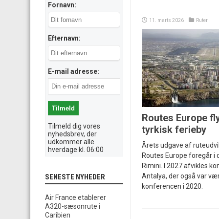
Fornavn:
11. marts 2026
Ruter
Efternavn:
E-mail adresse:
Routes Europe fly
Tilmeld dig vores
tyrkisk ferieby
nyhedsbrev, der
udkommer alle
Årets udgave af ruteudv
hverdage kl. 06:00
Routes Europe foregår i 
Rimini. I 2027 afvikles ko
Antalya, der også var væ
SENESTE NYHEDER
konferencen i 2020.
Air France etablerer
A320-sæsonrute i
Caribien