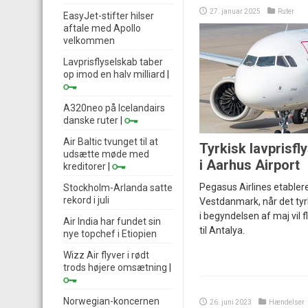
27. januar 2025
Ruter
EasyJet-stifter hilser
aftale med Apollo
velkommen
Lavprisflyselskab taber
op imod en halv milliard
|
A320neo på Icelandairs
danske ruter
|
Air Baltic tvunget til at
Tyrkisk lavprisfl
udsætte møde med
i Aarhus Airport
kreditorer
|
Pegasus Airlines etablerer
Stockholm-Arlanda satte
rekord i juli
Vestdanmark, når det tyrk
i begyndelsen af maj vil 
Air India har fundet sin
til Antalya.
nye topchef i Etiopien
Wizz Air flyver i rødt
trods højere omsætning
|
Norwegian-koncernen
26. juni 2023
Hændelser