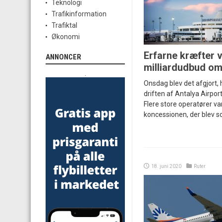
Teknologi
Trafikinformation
Trafiktal
Økonomi
Erfarne kræfter 
ANNONCER
milliardudbud om
.
Onsdag blev det afgjort, 
driften af Antalya Airpor
Flere store operatører var
koncessionen, der blev so
18. juni 2020
Ruter