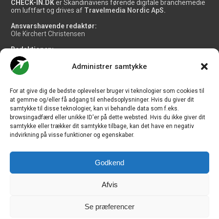
CHECK-IN.DK
er Skandinaviens førende digitale branchemedie
om luftfart og drives af
Travelmedia Nordic ApS.
Ansvarshavende redaktør:
Ole Kirchert Christensen
Redaktionen:
Christian Granhøj Skouboe
Henrik Baumgarten
Administrer samtykke
Danny Longhi Andreasen
Mathias Majlund Laursen
For at give dig de bedste oplevelser bruger vi teknologier som cookies til
Salg og jobannoncer:
at gemme og/eller få adgang til enhedsoplysninger. Hvis du giver dit
salg@travelmedianordic.com
samtykke til disse teknologier, kan vi behandle data som f.eks.
browsingadfærd eller unikke ID'er på dette websted. Hvis du ikke giver dit
samtykke eller trækker dit samtykke tilbage, kan det have en negativ
Vi tager ansvar for indholdet og er tilmeldt
indvirkning på visse funktioner og egenskaber.
Godkend
Siden er udviklet af
JHV Media Consult.
Afvis
Se præferencer