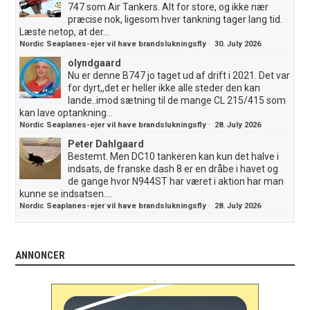
747 som Air Tankers. Alt for store, og ikke nær
præcise nok, ligesom hver tankning tager lang tid.
Læste netop, at der...
Nordic Seaplanes-ejer vil have brandslukningsfly
·
30. July 2026
olyndgaard
Nu er denne B747 jo taget ud af drift i 2021. Det var
for dyrt,,det er heller ikke alle steder den kan
lande..imod sætning til de mange CL 215/415 som
kan lave optankning...
Nordic Seaplanes-ejer vil have brandslukningsfly
·
28. July 2026
Peter Dahlgaard
Bestemt. Men DC10 tankeren kan kun det halve i
indsats, de franske dash 8 er en dråbe i havet og
de gange hvor N944ST har været i aktion har man
kunne se indsatsen....
Nordic Seaplanes-ejer vil have brandslukningsfly
·
28. July 2026
ANNONCER
.