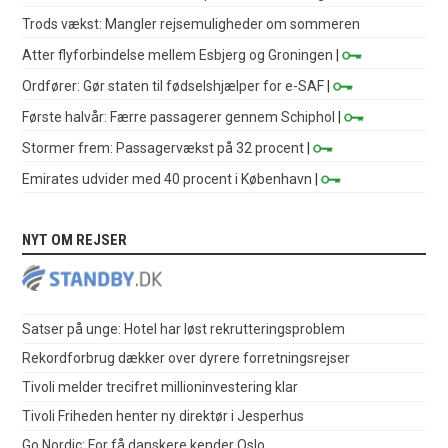
Trods vækst: Mangler rejsemuligheder om sommeren
Atter flyforbindelse mellem Esbjerg og Groningen
|
Ordfører: Gør staten til fødselshjælper for e-SAF
|
Første halvår: Færre passagerer gennem Schiphol
|
Stormer frem: Passagervækst på 32 procent
|
Emirates udvider med 40 procent i København
|
NYT OM REJSER
Satser på unge: Hotel har løst rekrutteringsproblem
Rekordforbrug dækker over dyrere forretningsrejser
Tivoli melder trecifret millioninvestering klar
Tivoli Friheden henter ny direktør i Jesperhus
Go Nordic: For få danskere kender Oslo