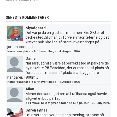
SENESTE KOMMENTARER
olyndgaard
Det var jo da en giod ide, men mon ikke SFJ er et
bedre sted..SFJ har jo i forvejen faciliteterne og det
kræver nok ikke lige så store investeringer på
jorden, som det...
Narsarsuaq får sin lufthavn tilbage
·
4. August 2026
Daniel
Narsarsuaq ville være et perfekt sted at parkere de
nyindkøbte P8 Poseidon, der er masser af plads på
forpladsen, masser af plads til at bygge flere
hangarer, 1800m...
Narsarsuaq får sin lufthavn tilbage
·
1. August 2026
Allan
Mener der var noget om at Lufthansa også havde
afgivet et bud på Tap
Air France-KLM afgiver bindende bud på TAP
·
30. July 2026
Søren Fønss
I min verden giver det ingen mening, at satse på