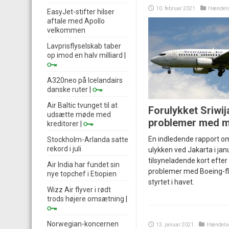
10. februar 2021
Hændels
EasyJet-stifter hilser
aftale med Apollo
velkommen
Lavprisflyselskab taber
op imod en halv milliard
|
A320neo på Icelandairs
danske ruter
|
Air Baltic tvunget til at
Forulykket Sriwij
udsætte møde med
problemer med m
kreditorer
|
En indledende rapport om
Stockholm-Arlanda satte
rekord i juli
ulykken ved Jakarta i janu
tilsyneladende kort efte
Air India har fundet sin
problemer med Boeing-fly
nye topchef i Etiopien
styrtet i havet.
Wizz Air flyver i rødt
trods højere omsætning
|
Norwegian-koncernen
13. januar 2021
Hændels