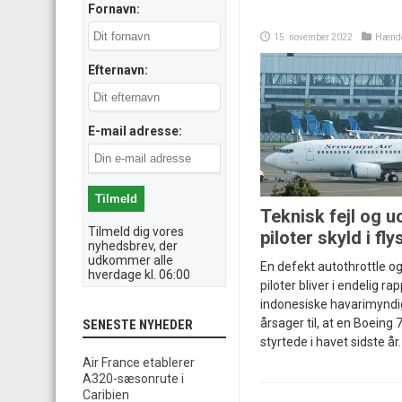
Fornavn:
15. november 2022
Hænde
Efternavn:
E-mail adresse:
Teknisk fejl o
Tilmeld dig vores
piloter skyld i fly
nyhedsbrev, der
udkommer alle
En defekt autothrottle
hverdage kl. 06:00
piloter bliver i endelig ra
indonesiske havarimynd
årsager til, at en Boeing 
SENESTE NYHEDER
styrtede i havet sidste år.
Air France etablerer
A320-sæsonrute i
Caribien