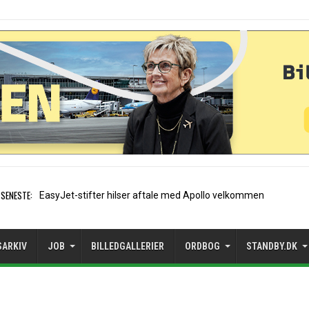
SENESTE:
Air France etablerer A320-
SARKIV
JOB
BILLEDGALLERIER
ORDBOG
STANDBY.DK