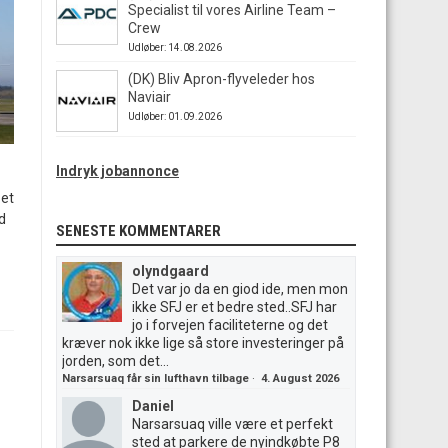
Specialist til vores Airline Team –
Crew
Udløber: 14.08.2026
(DK) Bliv Apron-flyveleder hos
Naviair
Udløber: 01.09.2026
Indryk jobannonce
 et
d
SENESTE KOMMENTARER
olyndgaard
Det var jo da en giod ide, men mon
ikke SFJ er et bedre sted..SFJ har
jo i forvejen faciliteterne og det
kræver nok ikke lige så store investeringer på
jorden, som det...
Narsarsuaq får sin lufthavn tilbage
·
4. August 2026
Daniel
Narsarsuaq ville være et perfekt
sted at parkere de nyindkøbte P8