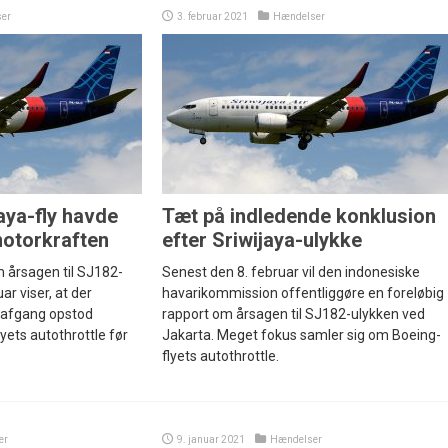
er
3. februar 2021
Hændelser
aya-fly havde
Tæt på indledende konklusion
otorkraften
efter Sriwijaya-ulykke
 årsagen til SJ182-
Senest den 8. februar vil den indonesiske
ar viser, at der
havarikommission offentliggøre en foreløbig
r afgang opstod
rapport om årsagen til SJ182-ulykken ved
ets autothrottle før
Jakarta. Meget fokus samler sig om Boeing-
flyets autothrottle.
er
9. januar 2021
Hændelser