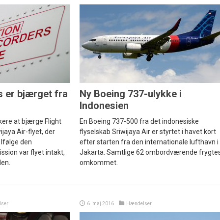
 er bjærget fra
Ny Boeing 737-ulykke i
Indonesien
ere at bjærge Flight
En Boeing 737-500 fra det indonesiske
jaya Air-flyet, der
flyselskab Sriwijaya Air er styrtet i havet kort
. Ifølge den
efter starten fra den internationale lufthavn i
ion var flyet intakt,
Jakarta. Samtlige 62 ombordværende frygte
den.
omkommet.
lser
6. maj 2016
Hændelser