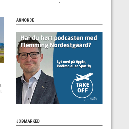
.
.
ANNONCE
.
t
t
.
JOBMARKED