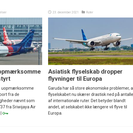
lser
23. december 2021
Ruter
g uopmærksomme
Asiatisk flyselskab dropper
styrt
flyvninger til Europa
 og uopmærksomme
Garuda har så store økonomiske problemer, a
pport fra de
flyselskabet nu skærer drastisk ned på antalle
igheder nævnt som
af internationale ruter. Det betyder blandt
737 fra Sriwijaya Air
andet, at selskabet ikke længere vil flyve til
 |
Europa.