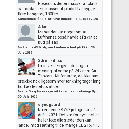
Poseidon, der er masser af plads
på forpladsen, masser af plads til at bygge
flere hangarer, 1800m...
Narsarsuaq får sin lufthavn tilbage
·
1. August 2026
Allan
Mener der var noget om at
Lufthansa også havde afgivet et
bud på Tap
Air France-KLM afgiver bindende bud på TAP
·
30.
July 2026
Søren Fønss
I min verden giver det ingen
mening, at satse på 747 som Air
Tankers. Alt for store, og ikke nær
præcise nok, ligesom hver tankning tager lang
tid. Læste netop, at der...
Nordic Seaplanes-ejer vil have brandslukningsfly
·
30. July 2026
olyndgaard
Nu er denne B747 jo taget ud af
drift i 2021. Det var for dyrt,,det er
heller ikke alle steder den kan
lande..imod sætning til de mange CL 215/415