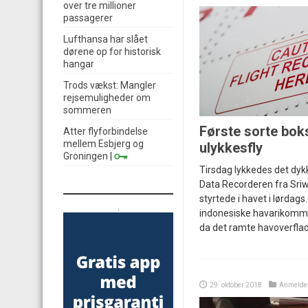
over tre millioner
passagerer
Lufthansa har slået
dørene op for historisk
hangar
Trods vækst: Mangler
rejsemuligheder om
sommeren
Første sorte boks
Atter flyforbindelse
mellem Esbjerg og
ulykkesfly
Groningen
|
Tirsdag lykkedes det dykk
Data Recorderen fra Sriwi
styrtede i havet i lørdags
.
indonesiske havarikommiss
da det ramte havoverfla
29. oktober 2018
Anmelde