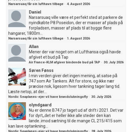
Narsarsuaq får sin lufthavn tilbage
·
4. August 2026
Daniel
Narsarsuaq ville være et perfekt sted at parkere de
nyindkøbte P8 Poseidon, der er masser af plads på
forpladsen, masser af plads til at bygge flere
hangarer, 1800m...
Narsarsuaq får sin lufthavn tilbage
·
1. August 2026
Allan
Mener der var noget om at Lufthansa også havde
afgivet et bud på Tap
Air France-KLM afgiver bindende bud på TAP
·
30. July 2026
Søren Fønss
I min verden giver det ingen mening, at satse på
747 som Air Tankers. Alt for store, og ikke nær
præcise nok, ligesom hver tankning tager lang tid.
Læste netop, at der...
Nordic Seaplanes-ejer vil have brandslukningsfly
·
30. July 2026
olyndgaard
Nu er denne B747 jo taget ud af drift i 2021. Det var
for dyrt,,det er heller ikke alle steder den kan
lande..imod sætning til de mange CL 215/415 som
kan lave optankning...
Nordic Seaplanes-ejer vil have brandslukningsfly
·
28. July 2026