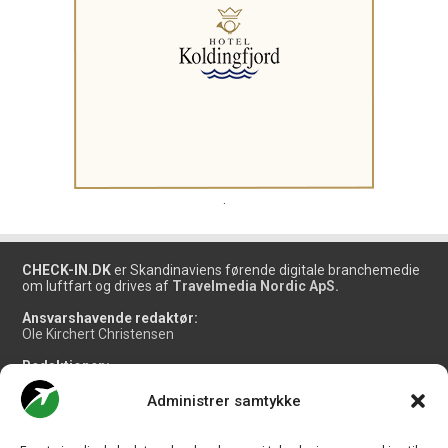
.
CHECK-IN.DK
er Skandinaviens førende digitale branchemedie
om luftfart og drives af
Travelmedia Nordic ApS.
Ansvarshavende redaktør:
Ole Kirchert Christensen
Redaktionen:
Christian Granhøj Skouboe
Henrik Baumgarten
Administrer samtykke
Danny Longhi Andreasen
Mathias Majlund Laursen