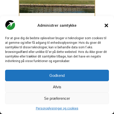
Administrer samtykke
For at give dig de bedste oplevelser bruger vi teknologier som cookies til
at gemme og/eller få adgang til enhedsoplysninger. Hvis du giver dit
samtykke til disse teknologier, kan vi behandle data som f.eks.
browsingadfærd eller unikke ID'er på dette websted. Hvis du ikke giver dit
samtykke eller trækker dit samtykke tilbage, kan det have en negativ
indvirkning på visse funktioner og egenskaber.
.
Godkend
CHECK-IN.DK
er Skandinaviens førende digitale branchemedie
Afvis
om luftfart og drives af
Travelmedia Nordic ApS.
Ansvarshavende redaktør:
Se præferencer
Ole Kirchert Christensen
Personoplysninger og cookies
Redaktionen:
Christian Granhøj Skouboe