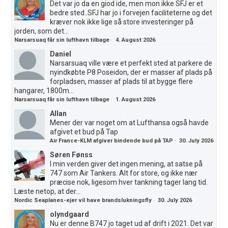
Det var jo da en giod ide, men mon ikke SFJ er et
bedre sted..SFJ har jo i forvejen faciliteterne og det
kræver nok ikke lige så store investeringer på
jorden, som det...
Narsarsuaq får sin lufthavn tilbage
·
4. August 2026
Daniel
Narsarsuaq ville være et perfekt sted at parkere de
nyindkøbte P8 Poseidon, der er masser af plads på
forpladsen, masser af plads til at bygge flere
hangarer, 1800m...
Narsarsuaq får sin lufthavn tilbage
·
1. August 2026
Allan
Mener der var noget om at Lufthansa også havde
afgivet et bud på Tap
Air France-KLM afgiver bindende bud på TAP
·
30. July 2026
Søren Fønss
I min verden giver det ingen mening, at satse på
747 som Air Tankers. Alt for store, og ikke nær
præcise nok, ligesom hver tankning tager lang tid.
Læste netop, at der...
Nordic Seaplanes-ejer vil have brandslukningsfly
·
30. July 2026
olyndgaard
Nu er denne B747 jo taget ud af drift i 2021. Det var