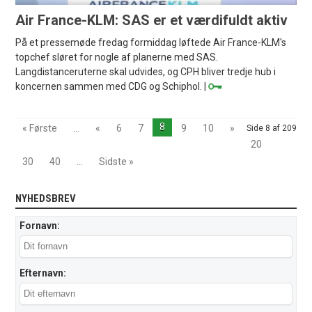
Air France-KLM: SAS er et værdifuldt aktiv
På et pressemøde fredag formiddag løftede Air France-KLM's
topchef sløret for nogle af planerne med SAS.
Langdistanceruterne skal udvides, og CPH bliver tredje hub i
koncernen sammen med CDG og Schiphol. |
8
« Første
...
«
6
7
9
10
»
Side 8 af 209
20
30
40
...
Sidste »
NYHEDSBREV
Fornavn:
Efternavn: