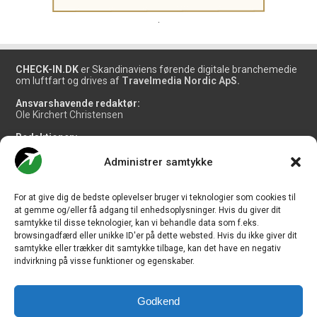
.
CHECK-IN.DK
er Skandinaviens førende digitale branchemedie
om luftfart og drives af
Travelmedia Nordic ApS.
Ansvarshavende redaktør:
Ole Kirchert Christensen
Redaktionen:
Christian Granhøj Skouboe
Henrik Baumgarten
Administrer samtykke
Danny Longhi Andreasen
Mathias Majlund Laursen
For at give dig de bedste oplevelser bruger vi teknologier som cookies til
Salg og jobannoncer:
at gemme og/eller få adgang til enhedsoplysninger. Hvis du giver dit
salg@travelmedianordic.com
samtykke til disse teknologier, kan vi behandle data som f.eks.
browsingadfærd eller unikke ID'er på dette websted. Hvis du ikke giver dit
samtykke eller trækker dit samtykke tilbage, kan det have en negativ
Vi tager ansvar for indholdet og er tilmeldt
indvirkning på visse funktioner og egenskaber.
Godkend
Siden er udviklet af
JHV Media Consult.