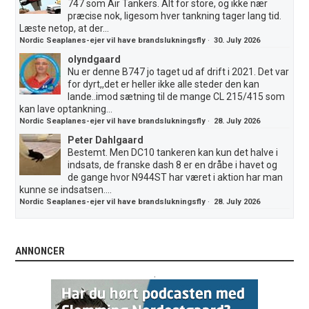
747 som Air Tankers. Alt for store, og ikke nær
præcise nok, ligesom hver tankning tager lang tid.
Læste netop, at der...
Nordic Seaplanes-ejer vil have brandslukningsfly
·
30. July 2026
olyndgaard
Nu er denne B747 jo taget ud af drift i 2021. Det var
for dyrt,,det er heller ikke alle steder den kan
lande..imod sætning til de mange CL 215/415 som
kan lave optankning...
Nordic Seaplanes-ejer vil have brandslukningsfly
·
28. July 2026
Peter Dahlgaard
Bestemt. Men DC10 tankeren kan kun det halve i
indsats, de franske dash 8 er en dråbe i havet og
de gange hvor N944ST har været i aktion har man
kunne se indsatsen....
Nordic Seaplanes-ejer vil have brandslukningsfly
·
28. July 2026
ANNONCER
.