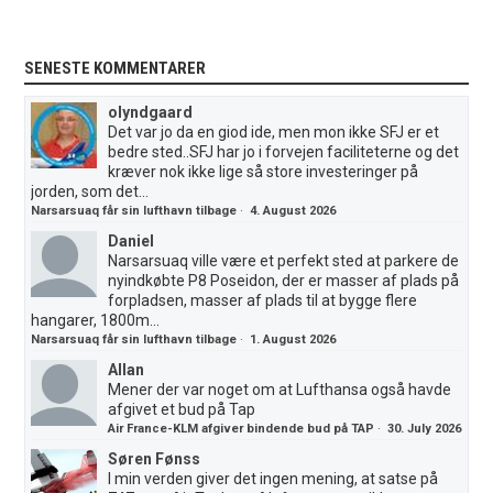
SENESTE KOMMENTARER
olyndgaard
Det var jo da en giod ide, men mon ikke SFJ er et
bedre sted..SFJ har jo i forvejen faciliteterne og det
kræver nok ikke lige så store investeringer på
jorden, som det...
Narsarsuaq får sin lufthavn tilbage
·
4. August 2026
Daniel
Narsarsuaq ville være et perfekt sted at parkere de
nyindkøbte P8 Poseidon, der er masser af plads på
forpladsen, masser af plads til at bygge flere
hangarer, 1800m...
Narsarsuaq får sin lufthavn tilbage
·
1. August 2026
Allan
Mener der var noget om at Lufthansa også havde
afgivet et bud på Tap
Air France-KLM afgiver bindende bud på TAP
·
30. July 2026
Søren Fønss
I min verden giver det ingen mening, at satse på