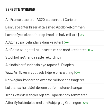
SENESTE NYHEDER
Air France etablerer A320-sæsonrute i Caribien
EasyJet-stifter hilser aftale med Apollo velkommen
Lavprisflyselskab taber op imod en halv milliard
|
A320neo på Icelandairs danske ruter
|
Air Baltic tvunget til at udsætte møde med kreditorer
|
Stockholm-Arlanda satte rekord i juli
Air India har fundet sin nye topchef i Etiopien
Wizz Air flyver i rødt trods højere omsætning
|
Norwegian-koncernen over tre millioner passagerer
Lufthansa har slået dørene op for historisk hangar
Trods vækst: Mangler rejsemuligheder om sommeren
Atter flyforbindelse mellem Esbjerg og Groningen
|