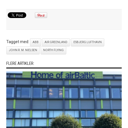
Tagget med:
ABB
AIR GREENLAND
ESBJERG LUFTHAVN
JOHN R. M. NIELSEN
NORTH FLYING
FLERE ARTIKLER: