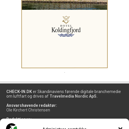
.
CHECK-IN.DK
er Skandinaviens førende digitale branchemedie
om luftfart og drives af
Travelmedia Nordic ApS.
Ansvarshavende redaktør:
Ole Kirchert Christensen
Redaktionen:
Christian Granhøj Skouboe
Henrik Baumgarten