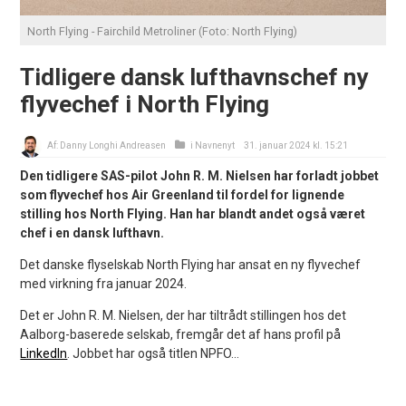
North Flying - Fairchild Metroliner (Foto: North Flying)
Tidligere dansk lufthavnschef ny
flyvechef i North Flying
Af:
Danny Longhi Andreasen
i
Navnenyt
31. januar 2024 kl. 15:21
Den tidligere SAS-pilot John R. M. Nielsen har forladt jobbet
som flyvechef hos Air Greenland til fordel for lignende
stilling hos North Flying. Han har blandt andet også været
chef i en dansk lufthavn.
Det danske flyselskab North Flying har ansat en ny flyvechef
med virkning fra januar 2024.
Det er John R. M. Nielsen, der har tiltrådt stillingen hos det
Aalborg-baserede selskab, fremgår det af hans profil på
LinkedIn
. Jobbet har også titlen NPFO...