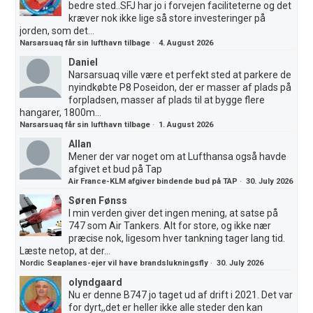
bedre sted..SFJ har jo i forvejen faciliteterne og det
kræver nok ikke lige så store investeringer på
jorden, som det...
Narsarsuaq får sin lufthavn tilbage
·
4. August 2026
Daniel
Narsarsuaq ville være et perfekt sted at parkere de
nyindkøbte P8 Poseidon, der er masser af plads på
forpladsen, masser af plads til at bygge flere
hangarer, 1800m...
Narsarsuaq får sin lufthavn tilbage
·
1. August 2026
Allan
Mener der var noget om at Lufthansa også havde
afgivet et bud på Tap
Air France-KLM afgiver bindende bud på TAP
·
30. July 2026
Søren Fønss
I min verden giver det ingen mening, at satse på
747 som Air Tankers. Alt for store, og ikke nær
præcise nok, ligesom hver tankning tager lang tid.
Læste netop, at der...
Nordic Seaplanes-ejer vil have brandslukningsfly
·
30. July 2026
olyndgaard
Nu er denne B747 jo taget ud af drift i 2021. Det var
for dyrt,,det er heller ikke alle steder den kan