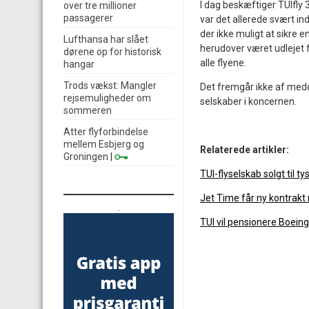
I dag beskæftiger TUIfly 3
over tre millioner
passagerer
var det allerede svært in
der ikke muligt at sikre
Lufthansa har slået
herudover været udlejet f
dørene op for historisk
alle flyene.
hangar
Trods vækst: Mangler
Det fremgår ikke af medde
rejsemuligheder om
selskaber i koncernen.
sommeren
Atter flyforbindelse
mellem Esbjerg og
Relaterede artikler:
Groningen
|
TUI-flyselskab solgt til ty
Jet Time får ny kontrakt
.
TUI vil pensionere Boein