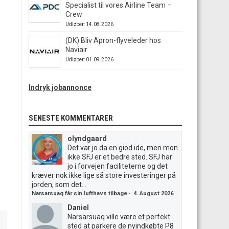
Specialist til vores Airline Team –
Crew
Udløber: 14.08.2026
(DK) Bliv Apron-flyveleder hos
Naviair
Udløber: 01.09.2026
Indryk jobannonce
SENESTE KOMMENTARER
olyndgaard
Det var jo da en giod ide, men mon
ikke SFJ er et bedre sted..SFJ har
jo i forvejen faciliteterne og det
kræver nok ikke lige så store investeringer på
jorden, som det...
Narsarsuaq får sin lufthavn tilbage
·
4. August 2026
Daniel
Narsarsuaq ville være et perfekt
sted at parkere de nyindkøbte P8