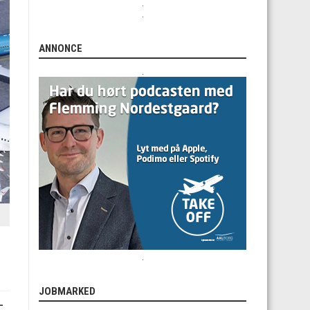
.
.
ANNONCE
.
.
JOBMARKED
–