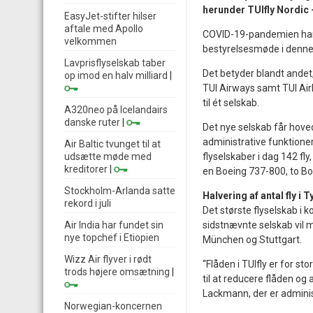
herunder TUIfly Nordic –
EasyJet-stifter hilser
aftale med Apollo
COVID-19-pandemien har r
velkommen
bestyrelsesmøde i denne u
Lavprisflyselskab taber
Det betyder blandt andet,
op imod en halv milliard
|
TUI Airways samt TUI Airl
til ét selskab.
A320neo på Icelandairs
danske ruter
|
Det nye selskab får hoved
administrative funktione
Air Baltic tvunget til at
udsætte møde med
flyselskaber i dag 142 fly
kreditorer
|
en Boeing 737-800, to B
Stockholm-Arlanda satte
Halvering af antal fly i 
rekord i juli
Det største flyselskab i 
Air India har fundet sin
sidstnævnte selskab vil 
nye topchef i Etiopien
München og Stuttgart.
Wizz Air flyver i rødt
“Flåden i TUIfly er for st
trods højere omsætning
|
til at reducere flåden og
Lackmann, der er administ
Norwegian-koncernen