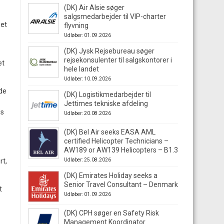
(DK) Air Alsie søger
salgsmedarbejder til VIP-charter
 et
flyvning
Udløber: 01.09.2026
(DK) Jysk Rejsebureau søger
rejsekonsulenter til salgskontorer i
et
hele landet
Udløber: 10.09.2026
 de
(DK) Logistikmedarbejder til
Jettimes tekniske afdeling
is
Udløber: 20.08.2026
(DK) Bel Air seeks EASA AML
certified Helicopter Technicians –
AW189 or AW139 Helicopters – B1.3
rt,
Udløber: 25.08.2026
(DK) Emirates Holiday seeks a
Senior Travel Consultant – Denmark
t
Udløber: 01.09.2026
(DK) CPH søger en Safety Risk
Management Koordinator