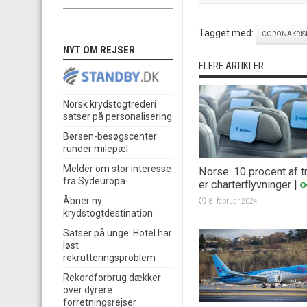
.
Tagget med:
CORONAKRIS
NYT OM REJSER
FLERE ARTIKLER:
Norsk krydstogtrederi
satser på personalisering
Børsen-besøgscenter
runder milepæl
Melder om stor interesse
Norse: 10 procent af tr
fra Sydeuropa
er charterflyvninger
|
Åbner ny
8. februar 2024
krydstogtdestination
Satser på unge: Hotel har
løst
rekrutteringsproblem
Rekordforbrug dækker
over dyrere
forretningsrejser