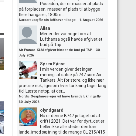
Poseidon, der er masser af plads
på forpladsen, masser af plads til at bygge
flere hangarer, 1800m...
Narsarsuaq får sin lufthavn tilbage
·
1. August 2026
Allan
Mener der var noget om at
Lufthansa også havde afgivet et
bud på Tap
Air France-KLM afgiver bindende bud på TAP
·
30.
July 2026
Søren Fønss
I min verden giver det ingen
mening, at satse på 747 som Air
Tankers. Alt for store, og ikke nær
præcise nok, ligesom hver tankning tager lang
tid. Læste netop, at der...
Nordic Seaplanes-ejer vil have brandslukningsfly
·
30. July 2026
olyndgaard
Nu er denne B747 jo taget ud af
drift i 2021. Det var for dyrt,,det er
heller ikke alle steder den kan
lande..imod sætning til de mange CL 215/415