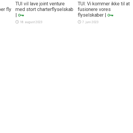
TUI vil lave joint venture
TUI: Vi kommer ikke til at
er fly
med stort charterflyselskab
fusionere vores
|
flyselskaber
|
18. august 2023
7. juni 2023