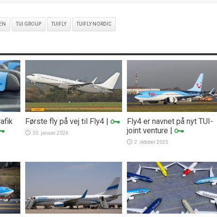
EN
TUI GROUP
TUIFLY
TUIFLY NORDIC
afik
Første fly på vej til Fly4
|
Fly4 er navnet på nyt TUI-
joint venture
|
30. januar 2024
2. oktober 2023