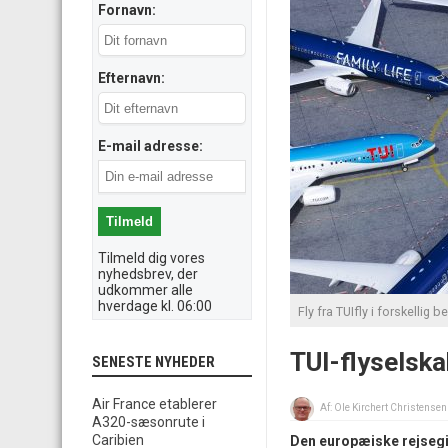
Fornavn:
Efternavn:
E-mail adresse:
Tilmeld dig vores
nyhedsbrev, der
udkommer alle
hverdage kl. 06:00
Fly fra TUIfly i forskellig 
TUI-flyselska
SENESTE NYHEDER
Air France etablerer
Af:
Ole Kirchert Christensen
A320-sæsonrute i
Caribien
Den europæiske rejsegig