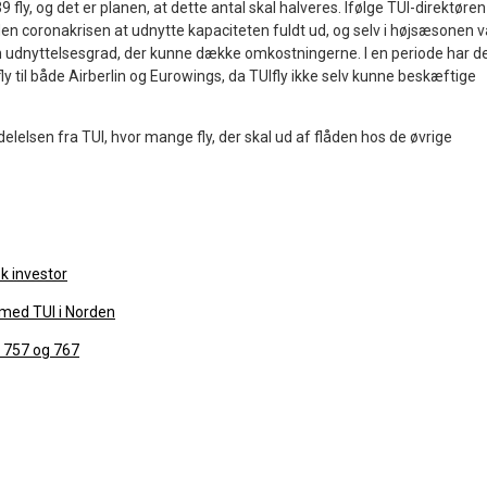
9 fly, og det er planen, at dette antal skal halveres. Ifølge TUI-direktøren
den coronakrisen at udnytte kapaciteten fuldt ud, og selv i højsæsonen v
 en udnyttelsesgrad, der kunne dække omkostningerne. I en periode har d
ly til både Airberlin og Eurowings, da TUIfly ikke selv kunne beskæftige
lelsen fra TUI, hvor mange fly, der skal ud af flåden hos de øvrige
sk investor
 med TUI i Norden
g 757 og 767