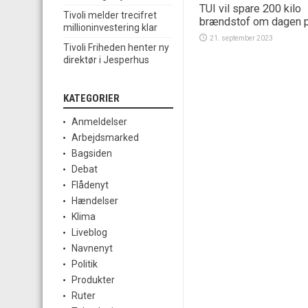
TUI vil spare 200 kilo
Tivoli melder trecifret
brændstof om dagen p
millioninvestering klar
21. september 2023
Tivoli Friheden henter ny
direktør i Jesperhus
KATEGORIER
Anmeldelser
Arbejdsmarked
Bagsiden
Debat
Flådenyt
Hændelser
Klima
Liveblog
Navnenyt
Politik
Produkter
Ruter