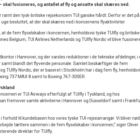
 skal fusioneres, og antallet af fly og ansatte skal skæres ned.
amt den tysk-britiske rejsekoncern TUI ganske hårdt. Derfor er det på
ge besluttet, at der skal skæres ned i koncernens flyaktiviteter.
 at de fem flyselskaber i koncernen, henholdsvis tyske TUIfly og britiske
ines Belgium, TUI Airlines Netherlands og TUIfly Nordic vil blive fusioner
kontor i Hannover, og der varsles reduktioner i de tekniske afdelinger, i
r samt blandt det flyvende personale. Samlet beskæftiger de fem
, og TUIfly Nordic, der er baseret i Stockholm har i dag fem fly, henholdsv
oeing 737 MAX 8 samt to Boeing 767-300ER.
Tyskland
koncernen er TUI Airways efterfulgt af TUIfly i Tyskland, og hos
man fremover samle aktiviterne i Hannover og Düsseldorf samt i Frankfu
or i forhold til kundebasen hos vores tyske TUI-rejsearrangør. Vi bliver nød
 arbejde tættere sammen i de fem flyselskaber i koncernen,” siger Oliver
erende direktør for TUIfly.