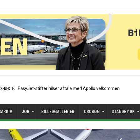
SENESTE:
Air France etablerer A320-sæ
SARKIV
JOB
BILLEDGALLERIER
ORDBOG
STANDBY.DK