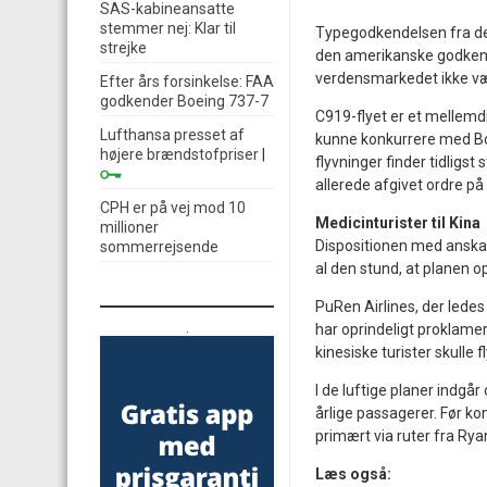
SAS-kabineansatte
stemmer nej: Klar til
Typegodkendelsen fra de
strejke
den amerikanske godkende
verdensmarkedet ikke v
Efter års forsinkelse: FAA
godkender Boeing 737-7
C919-flyet er et mellemdis
Lufthansa presset af
kunne konkurrere med Bo
højere brændstofpriser
|
flyvninger finder tidligs
allerede afgivet ordre p
CPH er på vej mod 10
Medicinturister til Kina
millioner
Dispositionen med anskaff
sommerrejsende
al den stund, at planen o
PuRen Airlines, der lede
.
har oprindeligt proklamere
kinesiske turister skulle f
I de luftige planer indgå
årlige passagerer. Før k
primært via ruter fra Rya
Læs også: