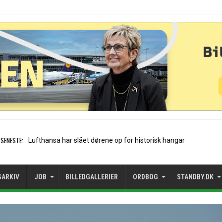
SENESTE:
Trods vækst: Mangler rejsemuli
SARKIV
JOB
BILLEDGALLERIER
ORDBOG
STANDBY.DK