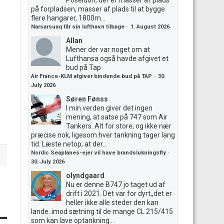
Poseidon, der er masser af plads
på forpladsen, masser af plads til at bygge
flere hangarer, 1800m...
Narsarsuaq får sin lufthavn tilbage
·
1. August 2026
Allan
Mener der var noget om at
Lufthansa også havde afgivet et
bud på Tap
Air France-KLM afgiver bindende bud på TAP
·
30.
July 2026
Søren Fønss
I min verden giver det ingen
mening, at satse på 747 som Air
Tankers. Alt for store, og ikke nær
præcise nok, ligesom hver tankning tager lang
tid. Læste netop, at der...
Nordic Seaplanes-ejer vil have brandslukningsfly
·
30. July 2026
olyndgaard
Nu er denne B747 jo taget ud af
drift i 2021. Det var for dyrt,,det er
heller ikke alle steder den kan
lande..imod sætning til de mange CL 215/415
som kan lave optankning...