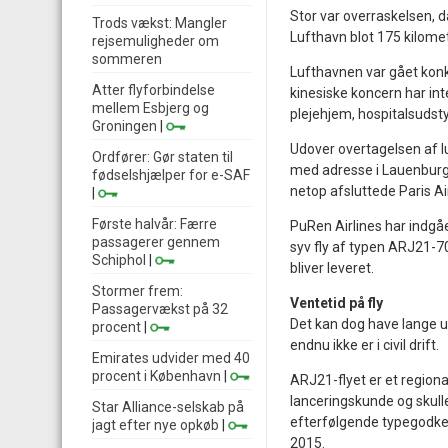
Stor var overraskelsen, 
Trods vækst: Mangler
Lufthavn blot 175 kilome
rejsemuligheder om
sommeren
Lufthavnen var gået konk
Atter flyforbindelse
kinesiske koncern har in
mellem Esbjerg og
plejehjem, hospitalsudsty
Groningen
|
Udover overtagelsen af l
Ordfører: Gør staten til
med adresse i Lauenburg 
fødselshjælper for e-SAF
netop afsluttede Paris A
|
Første halvår: Færre
PuRen Airlines har indgå
passagerer gennem
syv fly af typen ARJ21-70
Schiphol
|
bliver leveret.
Stormer frem:
Ventetid på fly
Passagervækst på 32
Det kan dog have lange ud
procent
|
endnu ikke er i civil drift.
Emirates udvider med 40
procent i København
|
ARJ21-flyet er et regional
lanceringskunde og skulle
Star Alliance-selskab på
efterfølgende typegodkend
jagt efter nye opkøb
|
2015.