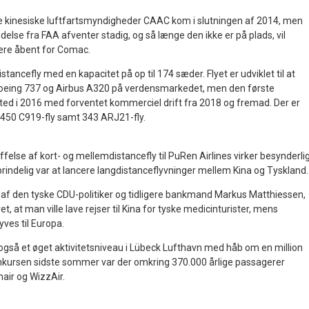
 kinesiske luftfartsmyndigheder CAAC kom i slutningen af 2014, men
lse fra FAA afventer stadig, og så længe den ikke er på plads, vil
ære åbent for Comac.
tancefly med en kapacitet på op til 174 sæder. Flyet er udviklet til at
eing 737 og Airbus A320 på verdensmarkedet, men den første
t sted i 2016 med forventet kommerciel drift fra 2018 og fremad. Der er
å 450 C919-fly samt 343 ARJ21-fly.
else af kort- og mellemdistancefly til PuRen Airlines virker besynderli
prindelig var at lancere langdistanceflyvninger mellem Kina og Tyskland.
s af den tyske CDU-politiker og tidligere bankmand Markus Matthiessen,
t, at man ville lave rejser til Kina for tyske medicinturister, mens
lyves til Europa.
r også et øget aktivitetsniveau i Lübeck Lufthavn med håb om en million
onkursen sidste sommer var der omkring 370.000 årlige passagerer
nair og WizzAir.