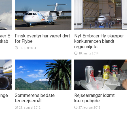
aer E-
Finsk eventyr har været dyrt
Nyt Embraer-fly skærper
rskab
for Flybe
konkurrencen blandt
regionaljets
16. juni 2014
18. marts 2014
inge
Sommerens bedste
Rejsearrangør idømt
ferierejsemål
kæmpebøde
29. august 2012
27. februar 2012