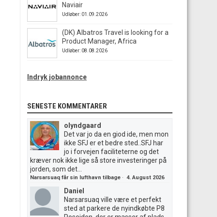
Naviair
Udløber: 01.09.2026
(DK) Albatros Travel is looking for a
Product Manager, Africa
Udløber: 08.08.2026
Indryk jobannonce
SENESTE KOMMENTARER
olyndgaard
Det var jo da en giod ide, men mon
ikke SFJ er et bedre sted..SFJ har
jo i forvejen faciliteterne og det
kræver nok ikke lige så store investeringer på
jorden, som det...
Narsarsuaq får sin lufthavn tilbage
·
4. August 2026
Daniel
Narsarsuaq ville være et perfekt
sted at parkere de nyindkøbte P8