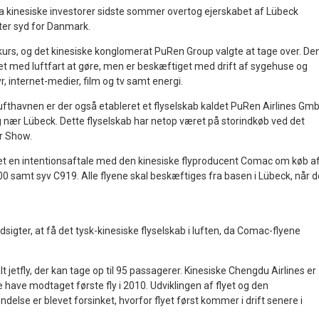
da kinesiske investorer sidste sommer overtog ejerskabet af Lübeck
ter syd for Danmark.
urs, og det kinesiske konglomerat PuRen Group valgte at tage over. De
tet med luftfart at gøre, men er beskæftiget med drift af sygehuse og
r, internet-medier, film og tv samt energi.
ufthavnen er der også etableret et flyselskab kaldet PuRen Airlines Gm
nær Lübeck. Dette flyselskab har netop været på storindkøb ved det
ir Show.
et en intentionsaftale med den kinesiske flyproducent Comac om køb a
0 samt syv C919. Alle flyene skal beskæftiges fra basen i Lübeck, når d
sigter, at få det tysk-kinesiske flyselskab i luften, da Comac-flyene
t jetfly, der kan tage op til 95 passagerer. Kinesiske Chengdu Airlines er
 have modtaget første fly i 2010. Udviklingen af flyet og den
else er blevet forsinket, hvorfor flyet først kommer i drift senere i