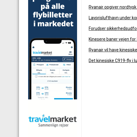
Ryanair opgiver nordtysk
Lavprislufthavn under k
Forudser sikkerhedsudfor
Kinesere baner vejen for b
Ryanair vil have kinesiske
Det kinesiske C919-fly i 