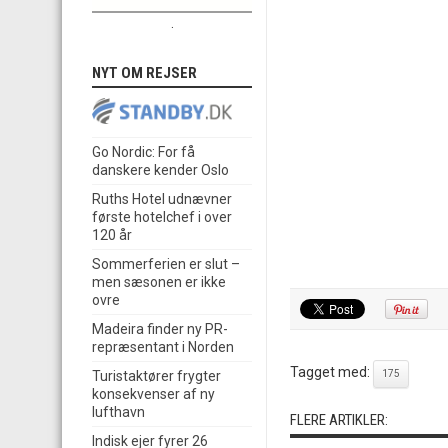
.
NYT OM REJSER
Go Nordic: For få
danskere kender Oslo
Ruths Hotel udnævner
første hotelchef i over
120 år
Sommerferien er slut –
men sæsonen er ikke
ovre
Madeira finder ny PR-
repræsentant i Norden
Tagget med:
175
Turistaktører frygter
konsekvenser af ny
lufthavn
FLERE ARTIKLER:
Indisk ejer fyrer 26