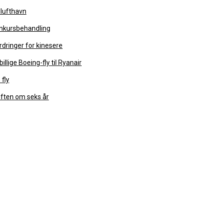
 lufthavn
onkursbehandling
dringer for kinesere
illige Boeing-fly til Ryanair
 fly
luften om seks år