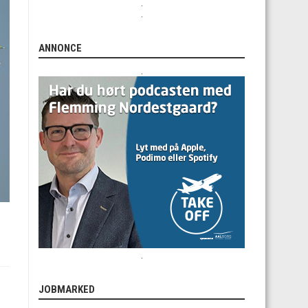
.
.
ANNONCE
.
.
JOBMARKED