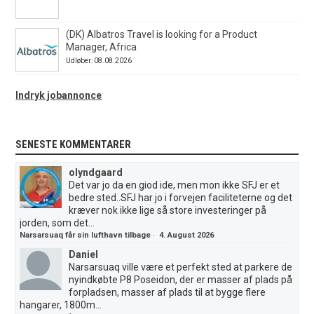
(DK) Albatros Travel is looking for a Product
Manager, Africa
Udløber: 08.08.2026
Indryk jobannonce
SENESTE KOMMENTARER
olyndgaard
Det var jo da en giod ide, men mon ikke SFJ er et
bedre sted..SFJ har jo i forvejen faciliteterne og det
kræver nok ikke lige så store investeringer på
jorden, som det...
Narsarsuaq får sin lufthavn tilbage
·
4. August 2026
Daniel
Narsarsuaq ville være et perfekt sted at parkere de
nyindkøbte P8 Poseidon, der er masser af plads på
forpladsen, masser af plads til at bygge flere
hangarer, 1800m...