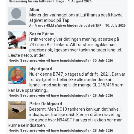
Narsarsuaq får sin lufthavn tilbage
·
1. August 2026
Allan
Mener der var noget om at Lufthansa også havde
afgivet et bud på Tap
Air France-KLM afgiver bindende bud på TAP
·
30. July 2026
Søren Fønss
I min verden giver det ingen mening, at satse på
747 som Air Tankers. Alt for store, og ikke nær
præcise nok, ligesom hver tankning tager lang tid.
Læste netop, at der...
Nordic Seaplanes-ejer vil have brandslukningsfly
·
30. July 2026
olyndgaard
Nu er denne B747 jo taget ud af drift i 2021. Det var
for dyrt,,det er heller ikke alle steder den kan
lande..imod sætning til de mange CL 215/415 som
kan lave optankning...
Nordic Seaplanes-ejer vil have brandslukningsfly
·
28. July 2026
Peter Dahlgaard
Bestemt. Men DC10 tankeren kan kun det halve i
indsats, de franske dash 8 er en dråbe i havet og
de gange hvor N944ST har været i aktion har man
kunne se indsatsen....
Nordic Seaplanes-ejer vil have brandslukningsfly
·
28. July 2026