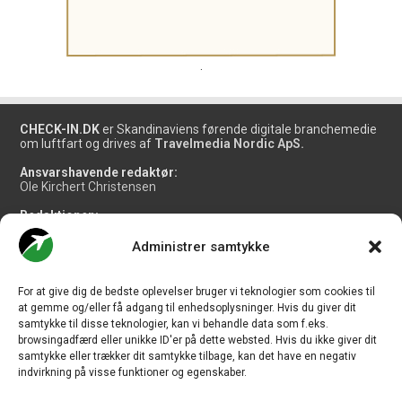
.
CHECK-IN.DK
er Skandinaviens førende digitale branchemedie
om luftfart og drives af
Travelmedia Nordic ApS.
Ansvarshavende redaktør:
Ole Kirchert Christensen
Redaktionen:
Christian Granhøj Skouboe
Henrik Baumgarten
Administrer samtykke
Danny Longhi Andreasen
Mathias Majlund Laursen
For at give dig de bedste oplevelser bruger vi teknologier som cookies til
Salg og jobannoncer:
at gemme og/eller få adgang til enhedsoplysninger. Hvis du giver dit
salg@travelmedianordic.com
samtykke til disse teknologier, kan vi behandle data som f.eks.
browsingadfærd eller unikke ID'er på dette websted. Hvis du ikke giver dit
samtykke eller trækker dit samtykke tilbage, kan det have en negativ
Vi tager ansvar for indholdet og er tilmeldt
indvirkning på visse funktioner og egenskaber.