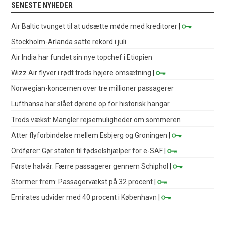
SENESTE NYHEDER
Air Baltic tvunget til at udsætte møde med kreditorer
|
Stockholm-Arlanda satte rekord i juli
Air India har fundet sin nye topchef i Etiopien
Wizz Air flyver i rødt trods højere omsætning
|
Norwegian-koncernen over tre millioner passagerer
Lufthansa har slået dørene op for historisk hangar
Trods vækst: Mangler rejsemuligheder om sommeren
Atter flyforbindelse mellem Esbjerg og Groningen
|
Ordfører: Gør staten til fødselshjælper for e-SAF
|
Første halvår: Færre passagerer gennem Schiphol
|
Stormer frem: Passagervækst på 32 procent
|
Emirates udvider med 40 procent i København
|