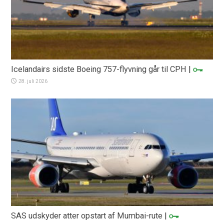
Icelandairs sidste Boeing 757-flyvning går til CPH
|
28. juli 2026
SAS udskyder atter opstart af Mumbai-rute
|