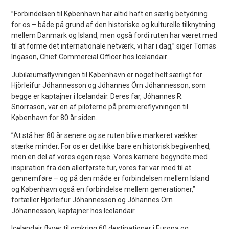
”Forbindelsen til København har altid haft en særlig betydning
for os – både på grund af den historiske og kulturelle tilknytning
mellem Danmark og Island, men også fordi ruten har været med
til at forme det internationale netværk, vi har i dag,” siger Tomas
Ingason, Chief Commercial Officer hos Icelandair.
Jubilæumsflyvningen til København er noget helt særligt for
Hjörleifur Jóhannesson og Jóhannes Örn Jóhannesson, som
begge er kaptajner i Icelandair. Deres far, Jóhannes R.
Snorrason, var en af piloterne på premiereflyvningen til
København for 80 år siden.
”At stå her 80 år senere og se ruten blive markeret vækker
stærke minder. For os er det ikke bare en historisk begivenhed,
men en del af vores egen rejse. Vores karriere begyndte med
inspiration fra den allerførste tur, vores far var med til at
gennemføre – og på den måde er forbindelsen mellem Island
og København også en forbindelse mellem generationer,”
fortæller Hjörleifur Jóhannesson og Jóhannes Örn
Jóhannesson, kaptajner hos Icelandair.
Icelandair flyver til omkring 60 destinationer i Europa og