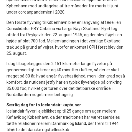
København med undtagelse af tre måneder fra marts til juni
under coroanpandemien i 2020.
Den første flyvning til København blev en langvarig affære i en
Consolidator PBY Catalina via Largs Bay i Skotland. Flyet tog
afsted fra Reykjavik den 22. august 1945, og der blev fløjet i en
højde af blot 700 fod. Mellemlandingen i det vestlige Skotland
trak ud på grund af vejret, hvorfor ankomst i CPH først blev den
25. august.
I dag tilbagelægges den 2.151 kilometer lange flyvetur på
gennemsnitligt to timer og 40 minutter i luften, så der er sket
meget på 80 år, hvad angår flyvehastighed, men i den grad også
komfort, da nutidens jetfly har en typisk flyvehøjde på omkring
35.000 fod, hvilket gør turen over det det barske område i
Nordatlanten noget mere behagelig.
Særlig dag for to Icelandair-kaptajner
Icelandair flyver i øjeblikket op til 25 gange om ugen mellem
Keflavik og København, da der traditionelt har været særdeles
tætte relationer mellem Danmark og Island, der frem til 1944
tilhørte det danske rigsfællesskab.