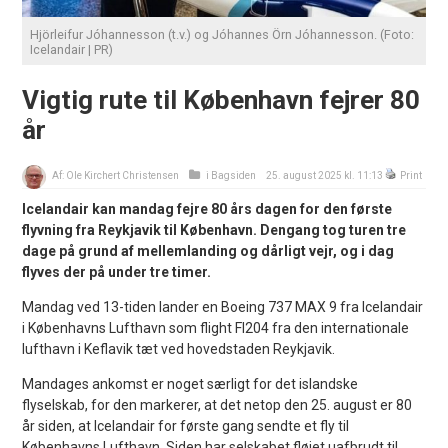
Hjörleifur Jóhannesson (t.v.) og Jóhannes Örn Jóhannesson. (Foto:
Icelandair | PR)
Vigtig rute til København fejrer 80
år
Af:
Ole Kirchert Christensen
i
Bagsiden
25. august 2025 kl. 11:13
Print
Icelandair kan mandag fejre 80 års dagen for den første
flyvning fra Reykjavik til København. Dengang tog turen tre
dage på grund af mellemlanding og dårligt vejr, og i dag
flyves der på under tre timer.
Mandag ved 13-tiden lander en Boeing 737 MAX 9 fra Icelandair
i Københavns Lufthavn som flight FI204 fra den internationale
lufthavn i Keflavik tæt ved hovedstaden Reykjavik.
Mandages ankomst er noget særligt for det islandske
flyselskab, for den markerer, at det netop den 25. august er 80
år siden, at Icelandair for første gang sendte et fly til
Københavns Lufthavn. Siden har selskabet fløjet uafbrudt til