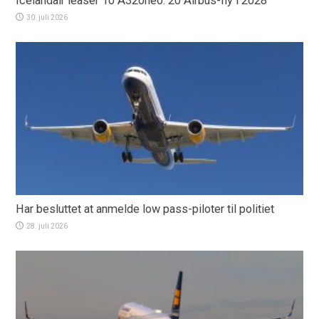
Icelandair leaser 10 A320neo: 20 Airbus-fly i 2028
30. juli 2026
Har besluttet at anmelde low pass-piloter til politiet
28. juli 2026