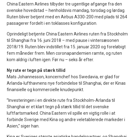
China Eastern Airlines tilbyder tre ugentlige afgange fra den
svenske hovedstad – henholdsvis mandag, torsdag og lørdag.
Ruten bliver betjent med en Airbus A330-200 med plads til 264
passagerer fordelt i en toklasses konfiguration.
Oprindeligt betjente China Eastern Airlines ruten fra Stockholm
til Shanghai fra 16. juni 2018 – med pause i vintersæsonen
2018/19. Ruten blev indstillet fra 15. januar 2020 og foreløbigt
fem måneder frem. Men coronapandemien ramte, og ruten
kom aldrig i luften igen. Før nu – seks år efter.
Ny rute er tegn på stærk tillid
Mats Johannesson, koncernchef hos Swedavia, er glad for
Arlanda-lufthavnens nye forbindelse til Shanghai, der er Kinas
finansielle og kommercielle knudepunkt.
”Investeringen i en direkte rute fra Stockholm-Arlanda til
Shanghai er et klart tegn på stærk tillid til det svenske
luftfartsmarked. China Eastern vil spille en vigtig rolle i at
forbinde Sverige med Kina og andre veletablerede markeder i
Asien,” siger han.
Kina er Sveriges største asiatiske handelspartner, og Shanghai