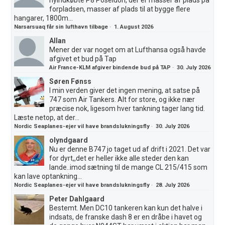
forpladsen, masser af plads til at bygge flere
hangarer, 1800m...
Narsarsuaq får sin lufthavn tilbage
·
1. August 2026
Allan
Mener der var noget om at Lufthansa også havde
afgivet et bud på Tap
Air France-KLM afgiver bindende bud på TAP
·
30. July 2026
Søren Fønss
I min verden giver det ingen mening, at satse på
747 som Air Tankers. Alt for store, og ikke nær
præcise nok, ligesom hver tankning tager lang tid.
Læste netop, at der...
Nordic Seaplanes-ejer vil have brandslukningsfly
·
30. July 2026
olyndgaard
Nu er denne B747 jo taget ud af drift i 2021. Det var
for dyrt,,det er heller ikke alle steder den kan
lande..imod sætning til de mange CL 215/415 som
kan lave optankning...
Nordic Seaplanes-ejer vil have brandslukningsfly
·
28. July 2026
Peter Dahlgaard
Bestemt. Men DC10 tankeren kan kun det halve i
indsats, de franske dash 8 er en dråbe i havet og