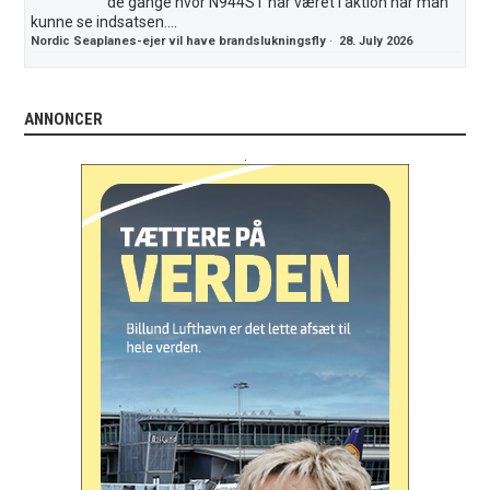
de gange hvor N944ST har været i aktion har man
kunne se indsatsen....
Nordic Seaplanes-ejer vil have brandslukningsfly
·
28. July 2026
ANNONCER
.