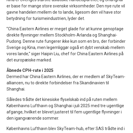
er base for mange store svenske virksomheder. Den nye rute vil
gavne handelen mellem de to lande, ligesom den vil have stor
betydning for turismeindustrien, lyder det.
”China Eastern Airlines er meget glade for at kunne genoptage
direkte flyvninger mellem Stockholm-Arlanda og Shanghai-
Pudong. Denne rute fungerer ikke kun som en bro, der forbinder
Sverige og Kina, men legemliggør også et dybt venskab mellem
vores lande,” siger Haipin Liu, chef for China Eastern Airlines på
det europæiske marked.
Åbnede CPH-rute i 2025
Dermed har China Eastern Airlines, der er medlem af SkyTeam-
alliancen, nu to direkte forbindelser fra Skandinavien til
Shanghai.
Således trådte det kinesiske flyselskab ind på ruten mellem
Københavns Lufthavn og Shanghai i juli 2025 med tre ugentlige
afgange, hvilket er blevet justeret til fem ugentlige flyvninger i
den igangværende sommer.
Københavns Lufthavn blev SkyTeam-hub, efter SAS trådte ind i