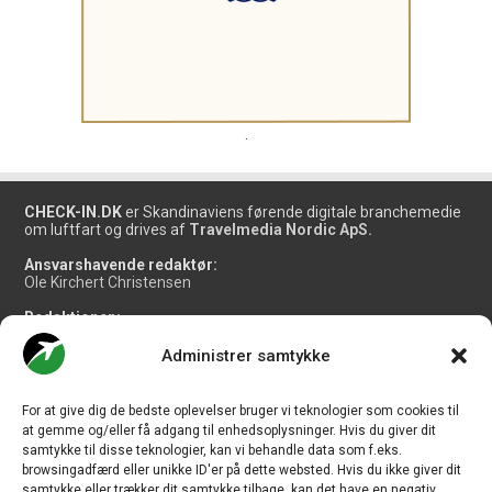
.
CHECK-IN.DK
er Skandinaviens førende digitale branchemedie
om luftfart og drives af
Travelmedia Nordic ApS.
Ansvarshavende redaktør:
Ole Kirchert Christensen
Redaktionen:
Christian Granhøj Skouboe
Henrik Baumgarten
Administrer samtykke
Danny Longhi Andreasen
Mathias Majlund Laursen
For at give dig de bedste oplevelser bruger vi teknologier som cookies til
Salg og jobannoncer:
at gemme og/eller få adgang til enhedsoplysninger. Hvis du giver dit
salg@travelmedianordic.com
samtykke til disse teknologier, kan vi behandle data som f.eks.
browsingadfærd eller unikke ID'er på dette websted. Hvis du ikke giver dit
samtykke eller trækker dit samtykke tilbage, kan det have en negativ