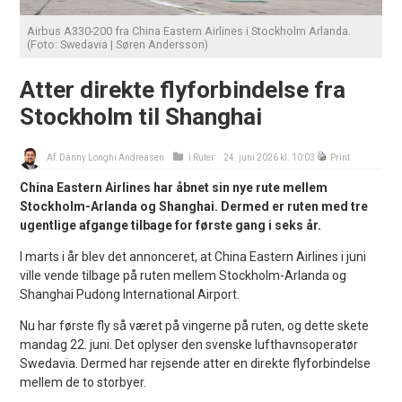
Airbus A330-200 fra China Eastern Airlines i Stockholm Arlanda.
(Foto: Swedavia | Søren Andersson)
Atter direkte flyforbindelse fra
Stockholm til Shanghai
Af:
Danny Longhi Andreasen
i
Ruter
24. juni 2026 kl. 10:03
Print
China Eastern Airlines har åbnet sin nye rute mellem
Stockholm-Arlanda og Shanghai. Dermed er ruten med tre
ugentlige afgange tilbage for første gang i seks år.
I marts i år blev det annonceret, at China Eastern Airlines i juni
ville vende tilbage på ruten mellem Stockholm-Arlanda og
Shanghai Pudong International Airport.
Nu har første fly så været på vingerne på ruten, og dette skete
mandag 22. juni. Det oplyser den svenske lufthavnsoperatør
Swedavia. Dermed har rejsende atter en direkte flyforbindelse
mellem de to storbyer.