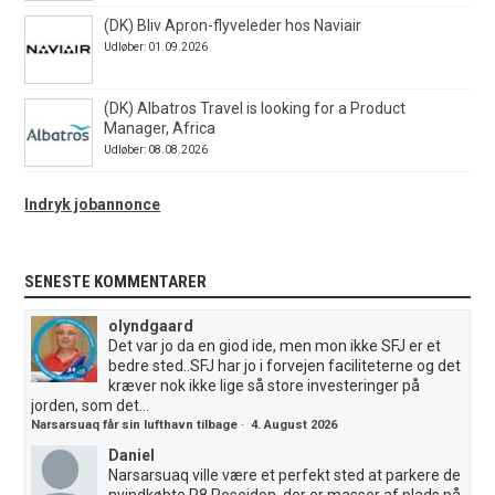
(DK) Bliv Apron-flyveleder hos Naviair
Udløber: 01.09.2026
(DK) Albatros Travel is looking for a Product
Manager, Africa
Udløber: 08.08.2026
Indryk jobannonce
SENESTE KOMMENTARER
olyndgaard
Det var jo da en giod ide, men mon ikke SFJ er et
bedre sted..SFJ har jo i forvejen faciliteterne og det
kræver nok ikke lige så store investeringer på
jorden, som det...
Narsarsuaq får sin lufthavn tilbage
·
4. August 2026
Daniel
Narsarsuaq ville være et perfekt sted at parkere de
nyindkøbte P8 Poseidon, der er masser af plads på