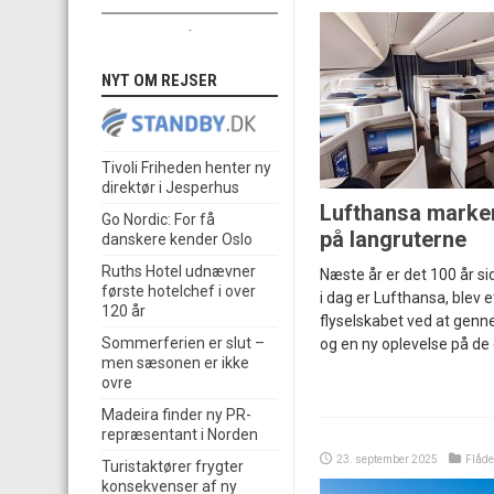
.
NYT OM REJSER
Tivoli Friheden henter ny
direktør i Jesperhus
Lufthansa marker
Go Nordic: For få
på langruterne
danskere kender Oslo
Ruths Hotel udnævner
Næste år er det 100 år si
første hotelchef i over
i dag er Lufthansa, blev 
120 år
flyselskabet ved at genn
Sommerferien er slut –
og en ny oplevelse på de 
men sæsonen er ikke
ovre
Madeira finder ny PR-
repræsentant i Norden
23. september 2025
Flåde
Turistaktører frygter
konsekvenser af ny