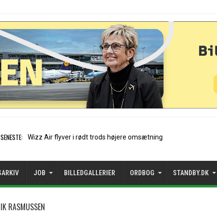
SENESTE:
Norwegian-koncernen over tre million
SARKIV
JOB
BILLEDGALLERIER
ORDBOG
STANDBY.DK
RIK RASMUSSEN