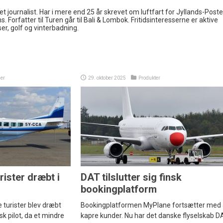
 journalist. Har i mere end 25 år skrevet om luftfart for Jyllands-Post
s. Forfatter til Turen går til Bali & Lombok. Fritidsinteresserne er aktive
ser, golf og vinterbadning.
er
29. oktober 2025
Produkter
ister dræbt i
DAT tilslutter sig finsk
bookingplatform
 turister blev dræbt
Bookingplatformen MyPlane fortsætter med 
pilot, da et mindre
kapre kunder. Nu har det danske flyselskab D