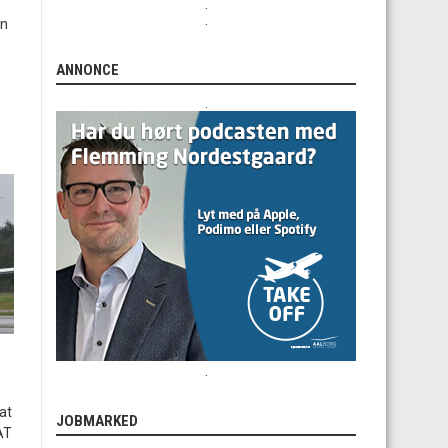
.
.
en
ANNONCE
.
.
at
JOBMARKED
AT