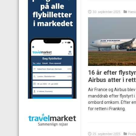
30. september 2025
Hænd
16 år efter flysty
Airbus atter i ret
Air France og Airbus blev
manddrab efter flystyrt i
ombord omkom. Efter en 
for retten i Frankrig.
25. september 2025
Produ