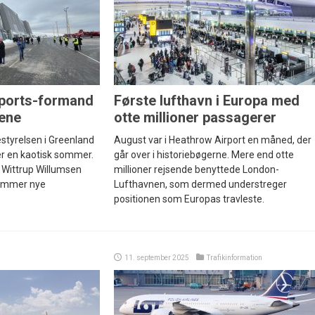
rports-formand
Første lufthavn i Europa med
gene
otte millioner passagerer
styrelsen i Greenland
August var i Heathrow Airport en måned, der
ter en kaotisk sommer.
går over i historiebøgerne. Mere end otte
 Wittrup Willumsen
millioner rejsende benyttede London-
 kommer nye
Lufthavnen, som dermed understreger
positionen som Europas travleste.
11. september 2025
Trafikinformation