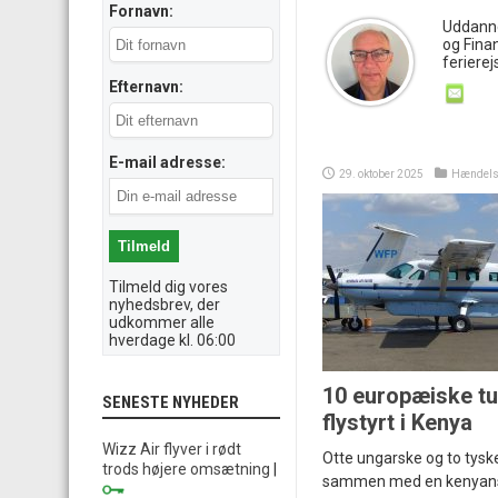
Fornavn:
Uddannet
og Finan
ferierej
Efternavn:
E-mail adresse:
29. oktober 2025
Hændels
Tilmeld dig vores
nyhedsbrev, der
udkommer alle
hverdage kl. 06:00
10 europæiske tur
SENESTE NYHEDER
flystyrt i Kenya
Wizz Air flyver i rødt
Otte ungarske og to tyske
trods højere omsætning
|
sammen med en kenyansk 