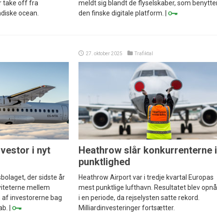
r take off fra
meldt sig blandt de flyselskaber, som benytte
ndiske ocean.
den finske digitale platform. |
27. oktober 2025
Trafiktal
vestor i nyt
Heathrow slår konkurrenterne i
punktlighed
olaget, der sidste år
Heathrow Airport var i tredje kvartal Europas
iteterne mellem
mest punktlige lufthavn. Resultatet blev opn
 af investorerne bag
i en periode, da rejselysten satte rekord.
ab. |
Milliardinvesteringer fortsætter.