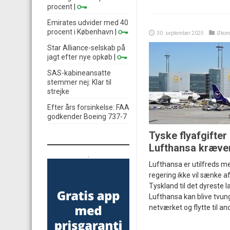
procent
|
Emirates udvider med 40
procent i København
|
30. september 2025
Økon
Star Alliance-selskab på
jagt efter nye opkøb
|
SAS-kabineansatte
stemmer nej: Klar til
strejke
Efter års forsinkelse: FAA
godkender Boeing 737-7
Tyske flyafgifter 
Lufthansa kræve
.
Lufthansa er utilfreds me
regering ikke vil sænke af
Tyskland til det dyreste la
Lufthansa kan blive tvung
netværket og flytte til a