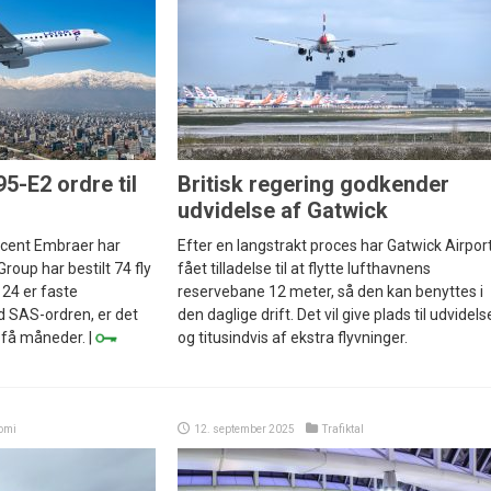
5-E2 ordre til
Britisk regering godkender
udvidelse af Gatwick
ucent Embraer har
Efter en langstrakt proces har Gatwick Airpor
roup har bestilt 74 fly
fået tilladelse til at flytte lufthavnens
 24 er faste
reservebane 12 meter, så den kan benyttes i
 SAS-ordren, er det
den daglige drift. Det vil give plads til udvidels
 få måneder. |
og titusindvis af ekstra flyvninger.
omi
12. september 2025
Trafiktal