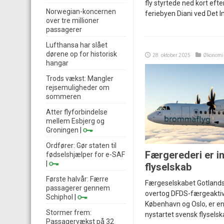
fly styrtede ned kort efte
Norwegian-koncernen
feriebyen Diani ved Det I
over tre millioner
passagerer
Lufthansa har slået
dørene op for historisk
28. oktober 2025
Økonomi
hangar
Trods vækst: Mangler
rejsemuligheder om
sommeren
Atter flyforbindelse
mellem Esbjerg og
Groningen
|
Ordfører: Gør staten til
Færgerederi er in
fødselshjælper for e-SAF
|
flyselskab
Første halvår: Færre
Færgeselskabet Gotlandsb
passagerer gennem
overtog DFDS-færgeaktiv
Schiphol
|
København og Oslo, er en
Stormer frem:
nystartet svensk flyselsk
Passagervækst på 32