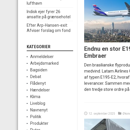
lufthavn
Indisk ejer fyrer 26
ansatte på grænsehotel
Efter Arp-Hansen-exit:
Afviser forslag om fond
KATEGORIER
Endnu en stor E19
Embraer
Anmeldelser
Arbejdsmarked
Den brasilianske flyprod
Bagsiden
medvind. Latam Airlines G
Debat
af typen E195-E2, hvoraf
leverancer. Sammen med
Flådenyt
den tredje store ordre på
Hændelser
Klima
Liveblog
Navnenyt
12. september 2025
Økon
Politik
Produkter