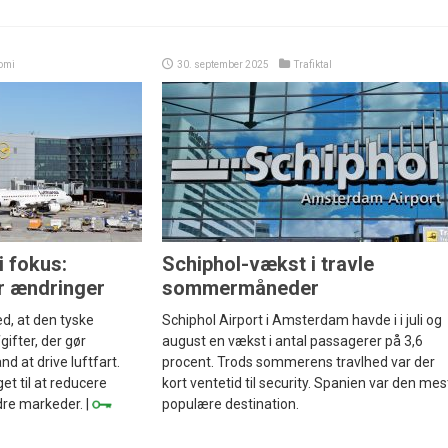
omi
30. september 2025
Trafiktal
i fokus:
Schiphol-vækst i travle
r ændringer
sommermåneder
d, at den tyske
Schiphol Airport i Amsterdam havde i i juli og
gifter, der gør
august en vækst i antal passagerer på 3,6
nd at drive luftfart.
procent. Trods sommerens travlhed var der
et til at reducere
kort ventetid til security. Spanien var den mes
ndre markeder. |
populære destination.