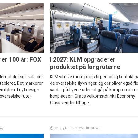
er 100 år: FOX
I 2027: KLM opgraderer
produktet på langruterne
den, at det selskab, der
KLM vil give mere plads til personlig kontakt p
etableret. Det markerer
de oversøiske flyvninger, og der bliver også fl
emføre et nyt design
sæder på flyene uden at gå på kompromis m
oversøiske ruter.
benpladsen. Gratis velkomstdrink i Economy
Class vender tilbage.
nyt
23. september 2025
Økonomi