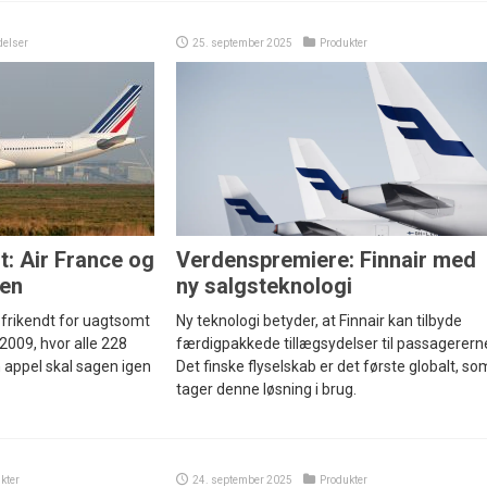
elser
25. september 2025
Produkter
rt: Air France og
Verdenspremiere: Finnair med
ten
ny salgsteknologi
 frikendt for uagtsomt
Ny teknologi betyder, at Finnair kan tilbyde
 2009, hvor alle 228
færdigpakkede tillægsydelser til passagerern
appel skal sagen igen
Det finske flyselskab er det første globalt, so
tager denne løsning i brug.
kter
24. september 2025
Produkter