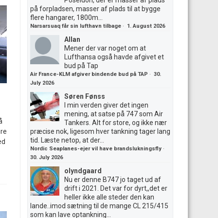
Poseidon, der er masser af plads
på forpladsen, masser af plads til at bygge
flere hangarer, 1800m...
Narsarsuaq får sin lufthavn tilbage
·
1. August 2026
Allan
Mener der var noget om at
Lufthansa også havde afgivet et
bud på Tap
Air France-KLM afgiver bindende bud på TAP
·
30.
July 2026
Søren Fønss
I min verden giver det ingen
mening, at satse på 747 som Air
å
Tankers. Alt for store, og ikke nær
ere
præcise nok, ligesom hver tankning tager lang
tid. Læste netop, at der...
ed
Nordic Seaplanes-ejer vil have brandslukningsfly
·
30. July 2026
olyndgaard
Nu er denne B747 jo taget ud af
drift i 2021. Det var for dyrt,,det er
heller ikke alle steder den kan
lande..imod sætning til de mange CL 215/415
som kan lave optankning...