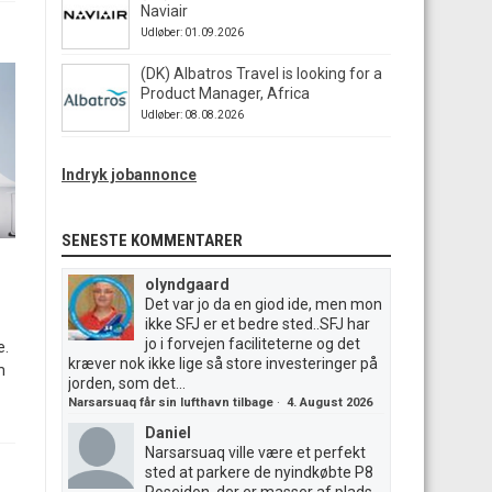
Naviair
Udløber: 01.09.2026
(DK) Albatros Travel is looking for a
Product Manager, Africa
Udløber: 08.08.2026
Indryk jobannonce
SENESTE KOMMENTARER
olyndgaard
Det var jo da en giod ide, men mon
ikke SFJ er et bedre sted..SFJ har
jo i forvejen faciliteterne og det
e.
kræver nok ikke lige så store investeringer på
m
jorden, som det...
Narsarsuaq får sin lufthavn tilbage
·
4. August 2026
Daniel
Narsarsuaq ville være et perfekt
sted at parkere de nyindkøbte P8