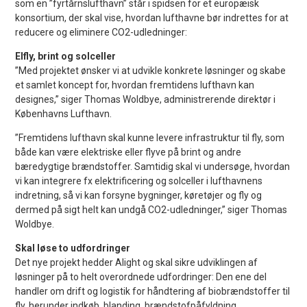
som en ”fyrtårnslufthavn” står i spidsen for et europæisk
konsortium, der skal vise, hvordan lufthavne bør indrettes for at
reducere og eliminere CO2-udledninger:
Elfly, brint og solceller
”Med projektet ønsker vi at udvikle konkrete løsninger og skabe
et samlet koncept for, hvordan fremtidens lufthavn kan
designes,” siger Thomas Woldbye, administrerende direktør i
Københavns Lufthavn.
”Fremtidens lufthavn skal kunne levere infrastruktur til fly, som
både kan være elektriske eller flyve på brint og andre
bæredygtige brændstoffer. Samtidig skal vi undersøge, hvordan
vi kan integrere fx elektrificering og solceller i lufthavnens
indretning, så vi kan forsyne bygninger, køretøjer og fly og
dermed på sigt helt kan undgå CO2-udledninger,” siger Thomas
Woldbye.
Skal løse to udfordringer
Det nye projekt hedder Alight og skal sikre udviklingen af
løsninger på to helt overordnede udfordringer: Den ene del
handler om drift og logistik for håndtering af biobrændstoffer til
fly, herunder indkøb, blanding, brændstofpåfyldning,