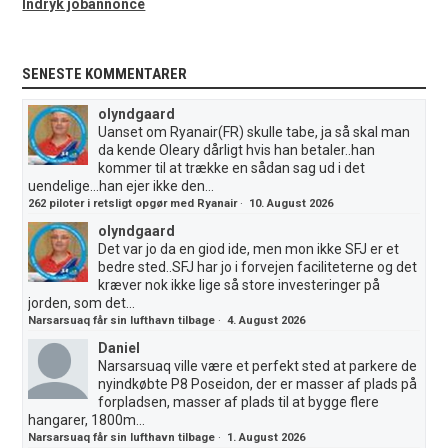
Indryk jobannonce
SENESTE KOMMENTARER
olyndgaard
Uanset om Ryanair(FR) skulle tabe, ja så skal man
da kende Oleary dårligt hvis han betaler..han
kommer til at trække en sådan sag ud i det
uendelige...han ejer ikke den...
262 piloter i retsligt opgør med Ryanair
·
10. August 2026
olyndgaard
Det var jo da en giod ide, men mon ikke SFJ er et
bedre sted..SFJ har jo i forvejen faciliteterne og det
kræver nok ikke lige så store investeringer på
jorden, som det...
Narsarsuaq får sin lufthavn tilbage
·
4. August 2026
Daniel
Narsarsuaq ville være et perfekt sted at parkere de
nyindkøbte P8 Poseidon, der er masser af plads på
forpladsen, masser af plads til at bygge flere
hangarer, 1800m...
Narsarsuaq får sin lufthavn tilbage
·
1. August 2026