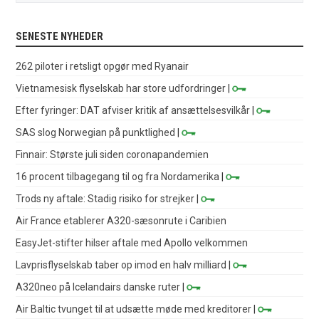
SENESTE NYHEDER
262 piloter i retsligt opgør med Ryanair
Vietnamesisk flyselskab har store udfordringer
|
Efter fyringer: DAT afviser kritik af ansættelsesvilkår
|
SAS slog Norwegian på punktlighed
|
Finnair: Største juli siden coronapandemien
16 procent tilbagegang til og fra Nordamerika
|
Trods ny aftale: Stadig risiko for strejker
|
Air France etablerer A320-sæsonrute i Caribien
EasyJet-stifter hilser aftale med Apollo velkommen
Lavprisflyselskab taber op imod en halv milliard
|
A320neo på Icelandairs danske ruter
|
Air Baltic tvunget til at udsætte møde med kreditorer
|