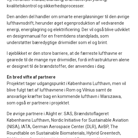
kvalitetskontrol og sikkerhedsprocesser.
Den anden del handler om smarte energiløsninger til den øvrige
lufthavnsdrift, herunder øget egenproduktion af vedvarende
energi, energilagring og elektrificering. Der vil også blive udviklet
en designmanual for en fremtidens standplads, som
understøtter bæredygtige drivmidler som el og brint.
I øjeblikket er den store barriere, at de færreste lufthavne er
gearede til de mange nye drivmidler, fordi infrastrukturen alene
er designet til de brændstoffer, der anvendes i dag.
En bred vifte af partnere
Projektet tager udgangspunkt i Københavns Lufthavn, men vil
blive fulgt tæt af lufthavnene i Rom og Vilnius samt de
ansvarlige kræfter bag en kommende lufthavn i Warszawa,
som også er partnere i projektet.
De øvrige partnere i Alight er: SAS, Brændstoflageret
Københavns Lufthavn, Nordic Initiative for Sustainable Aviation
(NISA), IATA, German Aerospace Center (DLR), AirBP, The
Roundtable on Sustainable Biomaterials, Hybrid Greentech,