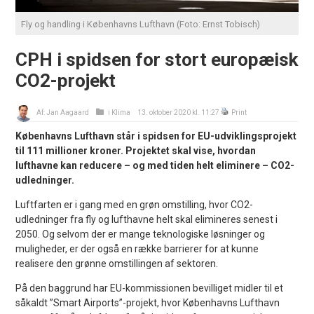
Fly og handling i Københavns Lufthavn (Foto: Ernst Tobisch)
CPH i spidsen for stort europæisk
CO2-projekt
Af:
Jan Aagaard
i
Klima
13. oktober 2020 kl. 11:27
Print
Københavns Lufthavn står i spidsen for EU-udviklingsprojekt
til 111 millioner kroner. Projektet skal vise, hvordan
lufthavne kan reducere – og med tiden helt eliminere – CO2-
udledninger.
Luftfarten er i gang med en grøn omstilling, hvor CO2-
udledninger fra fly og lufthavne helt skal elimineres senest i
2050. Og selvom der er mange teknologiske løsninger og
muligheder, er der også en række barrierer for at kunne
realisere den grønne omstillingen af sektoren.
På den baggrund har EU-kommissionen bevilliget midler til et
såkaldt ”Smart Airports”-projekt, hvor Københavns Lufthavn