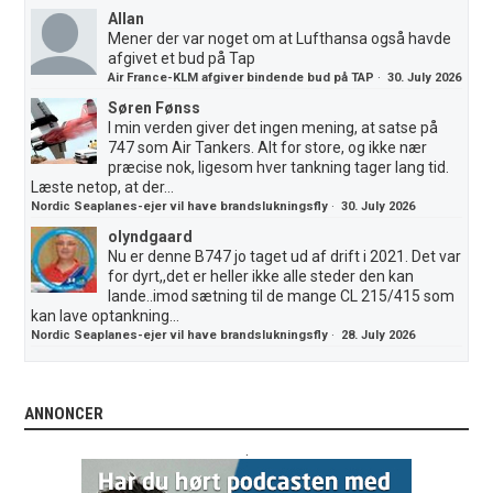
Allan
Mener der var noget om at Lufthansa også havde
afgivet et bud på Tap
Air France-KLM afgiver bindende bud på TAP
·
30. July 2026
Søren Fønss
I min verden giver det ingen mening, at satse på
747 som Air Tankers. Alt for store, og ikke nær
præcise nok, ligesom hver tankning tager lang tid.
Læste netop, at der...
Nordic Seaplanes-ejer vil have brandslukningsfly
·
30. July 2026
olyndgaard
Nu er denne B747 jo taget ud af drift i 2021. Det var
for dyrt,,det er heller ikke alle steder den kan
lande..imod sætning til de mange CL 215/415 som
kan lave optankning...
Nordic Seaplanes-ejer vil have brandslukningsfly
·
28. July 2026
ANNONCER
.