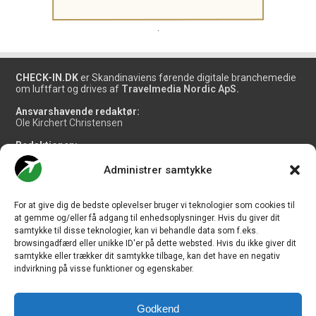
.
CHECK-IN.DK
er Skandinaviens førende digitale branchemedie
om luftfart og drives af
Travelmedia Nordic ApS.
Ansvarshavende redaktør:
Ole Kirchert Christensen
Redaktionen:
Christian Granhøj Skouboe
Henrik Baumgarten
Administrer samtykke
Danny Longhi Andreasen
Mathias Majlund Laursen
For at give dig de bedste oplevelser bruger vi teknologier som cookies til
Salg og jobannoncer:
at gemme og/eller få adgang til enhedsoplysninger. Hvis du giver dit
salg@travelmedianordic.com
samtykke til disse teknologier, kan vi behandle data som f.eks.
browsingadfærd eller unikke ID'er på dette websted. Hvis du ikke giver dit
samtykke eller trækker dit samtykke tilbage, kan det have en negativ
Vi tager ansvar for indholdet og er tilmeldt
indvirkning på visse funktioner og egenskaber.
Godkend