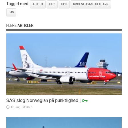
Tagget med:
ALIGHT
CO2
CPH
KØBENHAVNS LUFTHAVN
SAS
FLERE ARTIKLER:
SAS slog Norwegian på punktlighed
|
10. august 2026