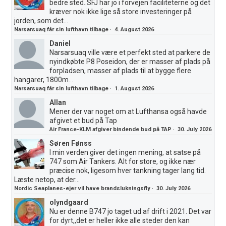
bedre sted..SFJ har jo i forvejen faciliteterne og det
kræver nok ikke lige så store investeringer på
jorden, som det...
Narsarsuaq får sin lufthavn tilbage
·
4. August 2026
Daniel
Narsarsuaq ville være et perfekt sted at parkere de
nyindkøbte P8 Poseidon, der er masser af plads på
forpladsen, masser af plads til at bygge flere
hangarer, 1800m...
Narsarsuaq får sin lufthavn tilbage
·
1. August 2026
Allan
Mener der var noget om at Lufthansa også havde
afgivet et bud på Tap
Air France-KLM afgiver bindende bud på TAP
·
30. July 2026
Søren Fønss
I min verden giver det ingen mening, at satse på
747 som Air Tankers. Alt for store, og ikke nær
præcise nok, ligesom hver tankning tager lang tid.
Læste netop, at der...
Nordic Seaplanes-ejer vil have brandslukningsfly
·
30. July 2026
olyndgaard
Nu er denne B747 jo taget ud af drift i 2021. Det var
for dyrt,,det er heller ikke alle steder den kan