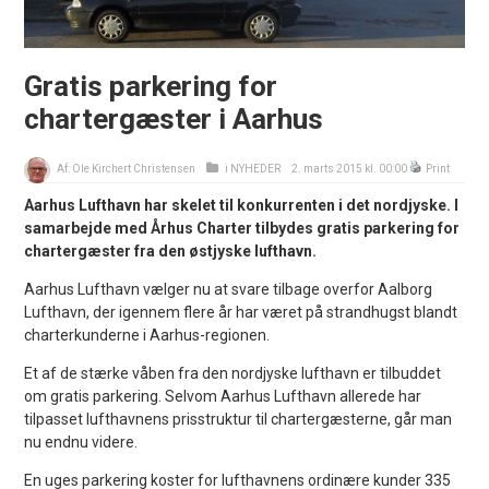
Gratis parkering for
chartergæster i Aarhus
Af:
Ole Kirchert Christensen
i
NYHEDER
2. marts 2015 kl. 00:00
Print
Aarhus Lufthavn har skelet til konkurrenten i det nordjyske. I
samarbejde med Århus Charter tilbydes gratis parkering for
chartergæster fra den østjyske lufthavn.
Aarhus Lufthavn vælger nu at svare tilbage overfor Aalborg
Lufthavn, der igennem flere år har været på strandhugst blandt
charterkunderne i Aarhus-regionen.
Et af de stærke våben fra den nordjyske lufthavn er tilbuddet
om gratis parkering. Selvom Aarhus Lufthavn allerede har
tilpasset lufthavnens prisstruktur til chartergæsterne, går man
nu endnu videre.
En uges parkering koster for lufthavnens ordinære kunder 335