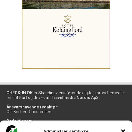
.
CHECK-IN.DK
er Skandinaviens førende digitale branchemedie
om luftfart og drives af
Travelmedia Nordic ApS.
Ansvarshavende redaktør:
Ole Kirchert Christensen
Redaktionen:
Christian Granhøj Skouboe
Henrik Baumgarten
Administrer samtykke