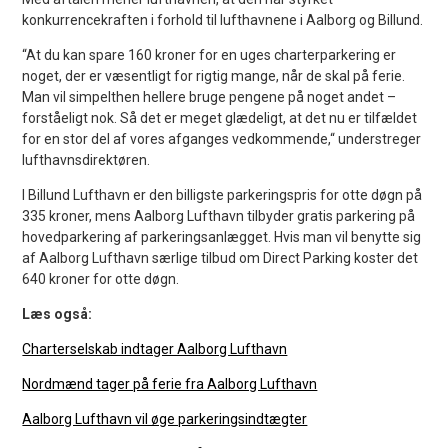
konkurrencekraften i forhold til lufthavnene i Aalborg og Billund.
“At du kan spare 160 kroner for en uges charterparkering er
noget, der er væsentligt for rigtig mange, når de skal på ferie.
Man vil simpelthen hellere bruge pengene på noget andet –
forståeligt nok. Så det er meget glædeligt, at det nu er tilfældet
for en stor del af vores afganges vedkommende,“ understreger
lufthavnsdirektøren.
I Billund Lufthavn er den billigste parkeringspris for otte døgn på
335 kroner, mens Aalborg Lufthavn tilbyder gratis parkering på
hovedparkering af parkeringsanlægget. Hvis man vil benytte sig
af Aalborg Lufthavn særlige tilbud om Direct Parking koster det
640 kroner for otte døgn.
Læs også:
Charterselskab indtager Aalborg Lufthavn
Nordmænd tager på ferie fra Aalborg Lufthavn
Aalborg Lufthavn vil øge parkeringsindtægter