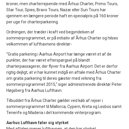
kroner, men charterrejsende med Århus Charter, Primo Tours,
Star Tour, Spies, Bravo Tours, Nazar eller Sun Tours har
igennem en længere periode haft en specialpris på 160 kroner
per uge for charterparkering.
Ordningen, der træder i kraft ved begyndelsen af
sommerprogrammet, er på initiativ af Århus Charter og hilses
velkommen af lufthavnens direktør-
“Gratis parkering i Aarhus Airport har længe været et af de
punkter, der har været efterspørgsel på blandt
charterpassagerer, der flyver fra Aarhus Airport. Det er derfor
rigtig dejligt, at vi har kunnet indgå en aftale med Århus Charter
om gratis parkering til deres gæster med virkning fra
sommerprogrammet 2015,“ siger administrerede direktør Peter
Høgsberg fra Aarhus Lufthavn.
Tilbuddet fra Århus Charter gælder ved køb af rejser i
sommerprogrammet til Mallorca, Cypern, Kreta og Lesbos samt
Tenerife og Maderia i det kommende vinterprogram.
Aarhus Lufthavn føler sig styrket
Med aftalen mener lufthavnen, at den har styrket