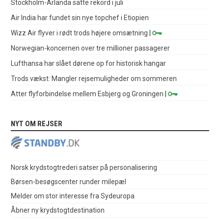
Stockholm-Arlanda satte rekord i juli
Air India har fundet sin nye topchef i Etiopien
Wizz Air flyver i rødt trods højere omsætning
|
Norwegian-koncernen over tre millioner passagerer
Lufthansa har slået dørene op for historisk hangar
Trods vækst: Mangler rejsemuligheder om sommeren
Atter flyforbindelse mellem Esbjerg og Groningen
|
NYT OM REJSER
Norsk krydstogtrederi satser på personalisering
Børsen-besøgscenter runder milepæl
Melder om stor interesse fra Sydeuropa
Åbner ny krydstogtdestination