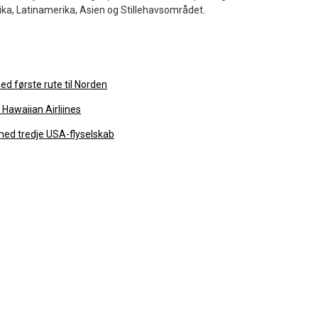
ika, Latinamerika, Asien og Stillehavsområdet.
ed første rute til Norden
 Hawaiian Airliines
 med tredje USA-flyselskab