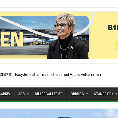
SENESTE:
Air France etablerer A320-sæ
SARKIV
JOB
BILLEDGALLERIER
ORDBOG
STANDBY.DK