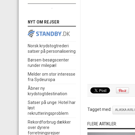
.
NYT OM REJSER
Norsk krydstogtrederi
satser på personalisering
Børsen-besøgscenter
runder milepæl
Melder om stor interesse
fra Sydeuropa
Åbner ny
krydstogtdestination
Satser på unge: Hotel har
løst
Tagget med:
ALASKA AIRL
rekrutteringsproblem
Rekordforbrug dækker
FLERE ARTIKLER:
over dyrere
forretningsrejser