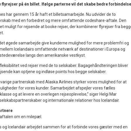
lyrejser på én billet. Ifølge parterne vil det skabe bedre forbindelse
ines har gennem 15 år haft et billetsamarbejde. Nu udvider de to
nerskab med en forbedret og mere omfattende codeshare-aftale. Den
det muligt for rejsende at booke rejser, der kombinerer flyrejser fra begg
et.
il det øgede samarbejde give kunderne mulighed for mere problemfri og
ellem Icelandairs omfattende netværk af destinationer i Europa og
tilstedeværelse langs den amerikanske vestkyst.
leksibilitet ved rejser med de to selskaber. Bagagehåndteringen bliver
ejsende kan optjene og indløse points hos begge selskaber.
ngvarige partnerskab med Alaska Airlines styrker vores mulighed for at
muligheder for vores kunder. Samarbejdet afspejler vores fælles
opklasse og at levere en overlegen rejseoplevelse,” siger Helgi Mar
yselskabspartnerskaber og internationale relationer hos Icelandair.
artnere
 aftalen om en milepæl.
nes og Icelandair arbejdet sammen for at forbinde vores gæster med en