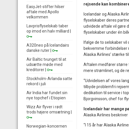
rejsende kan kombinere f
EasyJet-stifter hilser
aftale med Apollo
Icelandair og Alaska Airl
velkommen
flyselskaber deres part
Lavprisflyselskab taber
udvidede aftale vil gøre 
op imod en halv milliard
|
flyselskaber under én bill
Ifølge de to selskaber v
A320neo på Icelandairs
bekvemme forbindelser m
danske ruter
|
Alaska Airlines’ stærke 
Air Baltic tvunget til at
udsætte møde med
Aftalen medfører større f
kreditorer
|
mere strømlinet, og de r
Stockholm-Arlanda satte
“Udvidelsen af ​​vores la
rekord i juli
tilbyde problemfri rejse
Air India har fundet sin
dedikation til service i t
nye topchef i Etiopien
Bjorgvinsson, chef for fl
Wizz Air flyver i rødt
Icelandair har mange p
trods højere omsætning
|
Alaska Airlines beskriver
“I 15 år har Alaska Airli
Norwegian-koncernen