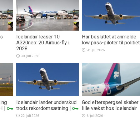
rs
Icelandair leaser 10
Har besluttet at anmelde
A320neo: 20 Airbus-fly i
low pass-piloter til politiet
2028
28. juli 2026
30. juli 2026
eing
Icelandair lander underskud
God efterspørgsel skaber
PH
|
trods rekordomsætning
|
lille vækst hos Icelandair
22. juli 2026
6. juli 2026