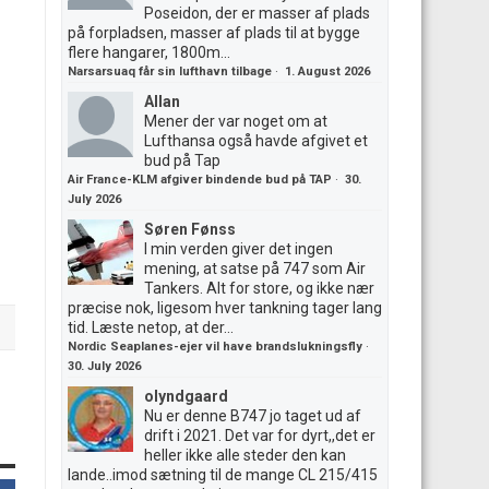
Poseidon, der er masser af plads
på forpladsen, masser af plads til at bygge
flere hangarer, 1800m...
Narsarsuaq får sin lufthavn tilbage
·
1. August 2026
Allan
Mener der var noget om at
Lufthansa også havde afgivet et
bud på Tap
Air France-KLM afgiver bindende bud på TAP
·
30.
July 2026
Søren Fønss
I min verden giver det ingen
mening, at satse på 747 som Air
Tankers. Alt for store, og ikke nær
præcise nok, ligesom hver tankning tager lang
tid. Læste netop, at der...
Nordic Seaplanes-ejer vil have brandslukningsfly
·
30. July 2026
olyndgaard
Nu er denne B747 jo taget ud af
drift i 2021. Det var for dyrt,,det er
heller ikke alle steder den kan
lande..imod sætning til de mange CL 215/415