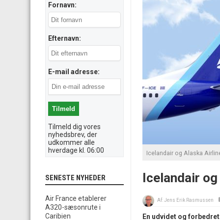
Fornavn:
Efternavn:
E-mail adresse:
Tilmeld dig vores
nyhedsbrev, der
udkommer alle
hverdage kl. 06:00
Icelandair og Alaska Airlin
Icelandair og
SENESTE NYHEDER
Air France etablerer
Af:
Jens Erik Rasmussen
A320-sæsonrute i
Caribien
En udvidet og forbedret