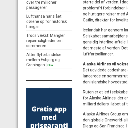
større del af verden. I d
over tre millioner
passagerer
problemfri forbindelser 
og hurtigere rejser med A
Lufthansa har slået
Catlin, direktør for loyali
dørene op for historisk
hangar
Icelandair har gennem la
Trods vækst: Mangler
Selskabet samarbejder s
rejsemuligheder om
gensidig interline-aftale,
sommeren
det meste af verden. Det e
luftfartsalliancer.
Atter flyforbindelse
mellem Esbjerg og
Alaska Airlines vil voks
Groningen
|
Det udvidede codeshare-sa
lancerede en sommerrute 
den islandske hovedstad
.
Ruten er et led i selskabe
for Alaska Airlines, der
milliard dollars i løbet af t
Alaska Airlines Group om
den globale Oneworld-all
Diego og San Francisco. H