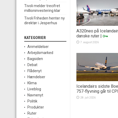
Tivoli melder trecifret
millioninvestering klar
Tivoli Friheden henter ny
direktør i Jesperhus
A320neo på Icelandai
danske ruter
|
KATEGORIER
7. august 2026
Anmeldelser
Arbejdsmarked
Bagsiden
Debat
Flådenyt
Hændelser
Klima
Icelandairs sidste Bo
Liveblog
757-flyvning går til C
Navnenyt
28. juli 2026
Politik
Produkter
Ruter