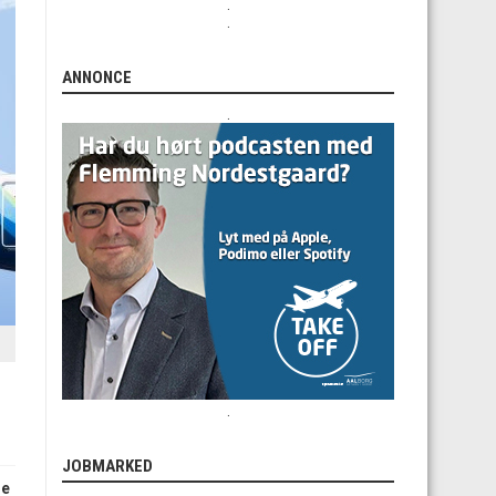
.
.
ANNONCE
.
.
JOBMARKED
de