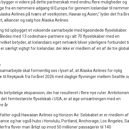
ag bygger vi videre på dette partnerskab med endnu flere muligheder og
lige fra en nemmere adgang til Europa for gennem Icelandair til nemme
laska Airlines på tværs af vestkysten, Hawaii og Asien,” lyder det fra Br
tet, alliancer og salg hos Alaska Airlines.
ng tid opbygget et voksende samarbejde med ligesindede flyselskaber.
åledes med 13 codeshare-partnere og i alt 70 flyselskaber med en
 hvilket betyder, at Icelandairs eget netværk bliver yderligere forbundet ti
r særligt vigtigt for Icelandair, der ikke er medlem af en af de tre globa
e
marbejde skal formentlig ses i lyset af, at Alaska Airlines for nylig
til Reykjavik fra foråret 2026 med daglige flyvninger mellem Seattle o
.
ts betydelige ekspansion, der har resulteret i flere nye ruter. Ambitionen
 er det femtestørste flyselskab i USA, er at øge omsætningen med en
re år.
fatter også Hawaiian Airlines og Horizon Air. Selskabet er er medlem af
iance og har også hubs i Honolulu, Portland, Anchorage, Los Angeles, S
erfra flyver man årligt op imod 50 millioner passagerer til 140