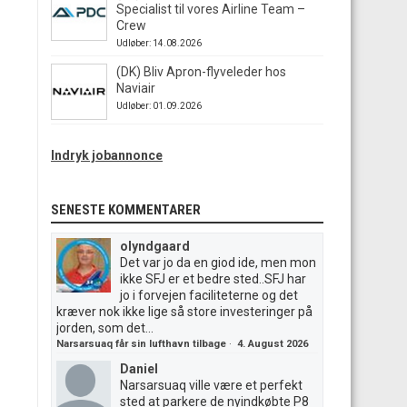
Specialist til vores Airline Team –
Crew
Udløber: 14.08.2026
(DK) Bliv Apron-flyveleder hos
Naviair
Udløber: 01.09.2026
Indryk jobannonce
SENESTE KOMMENTARER
olyndgaard
Det var jo da en giod ide, men mon
ikke SFJ er et bedre sted..SFJ har
jo i forvejen faciliteterne og det
kræver nok ikke lige så store investeringer på
jorden, som det...
Narsarsuaq får sin lufthavn tilbage
·
4. August 2026
Daniel
Narsarsuaq ville være et perfekt
sted at parkere de nyindkøbte P8