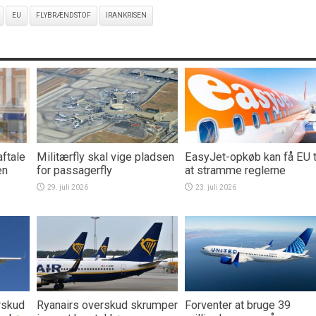
EU
FLYBRÆNDSTOF
IRANKRISEN
aftale
Militærfly skal vige pladsen
EasyJet-opkøb kan få EU t
en
for passagerfly
at stramme reglerne
29. juli 2026
23. juli 2026
rskud
Ryanairs overskud skrumper
Forventer at bruge 39