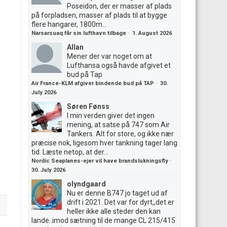
Poseidon, der er masser af plads
på forpladsen, masser af plads til at bygge
flere hangarer, 1800m...
Narsarsuaq får sin lufthavn tilbage
·
1. August 2026
Allan
Mener der var noget om at
Lufthansa også havde afgivet et
bud på Tap
Air France-KLM afgiver bindende bud på TAP
·
30.
July 2026
Søren Fønss
I min verden giver det ingen
mening, at satse på 747 som Air
Tankers. Alt for store, og ikke nær
præcise nok, ligesom hver tankning tager lang
tid. Læste netop, at der...
Nordic Seaplanes-ejer vil have brandslukningsfly
·
30. July 2026
olyndgaard
Nu er denne B747 jo taget ud af
drift i 2021. Det var for dyrt,,det er
heller ikke alle steder den kan
lande..imod sætning til de mange CL 215/415