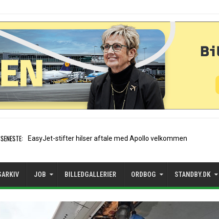
SENESTE:
Air France etablerer A320-sæ
SARKIV
JOB
BILLEDGALLERIER
ORDBOG
STANDBY.DK