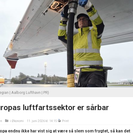
egian | Aalborg Lufthavn | PR)
uropas luftfartssektor er sårbar
en
i
Økonomi
11. juni 2026 kl. 14:15
Print
opa endnu ikke har vist sig at være så slem som frygtet, så kan det