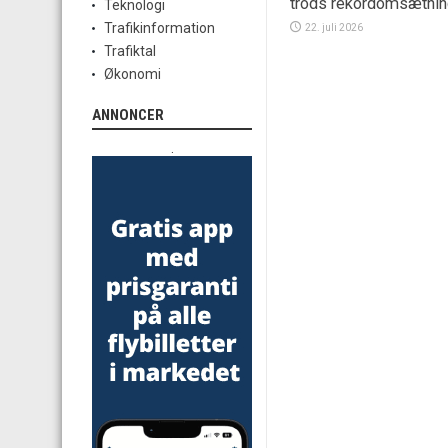
trods rekordomsætni
Teknologi
Trafikinformation
22. juli 2026
Trafiktal
Økonomi
ANNONCER
.