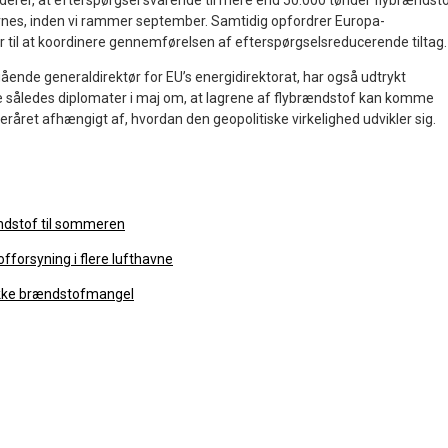
derer, at efterspørgsel svarende til mere end 50.000 tønder flybrændst
rnes, inden vi rammer september. Samtidig opfordrer Europa-
til at koordinere gennemførelsen af efterspørgselsreducerende tiltag.
ående generaldirektør for EU’s energidirektorat, har også udtrykt
 således diplomater i maj om, at lagrene af flybrændstof kan komme
teråret afhængigt af, hvordan den geopolitiske virkelighed udvikler sig.
ndstof til sommeren
forsyning i flere lufthavne
 ikke brændstofmangel