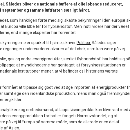
j. Således bliver de nationale buffere af olie løbende reduceret,
 i september og ramme luftfarten særligt hårdt.
det, som Irankrigen førte med sig, skabte bekymringer i den europæis
 at Europa ville løbe tør for flybrændstof. Men indtil videre har der været
erne, end mange eksperter har forventet.
bekymringerne er sparket til hjørne, skriver
Politico.
Således siger
ke regeringer undervurderer alvoren af det chok, som kan være på vej.
olie, gas og andre energiprodukter, særligt flybrændstof, har holdt sig p
og påpeger, at myndighederne har gentaget, at forsyningssituationen er
ationale institutioner mener, at vi befinder os i historiens værste
r formået at tilpasse sig godt ved at øge importen af energiprodukter f
er samt øge den indenlandske produktion, mens man også fremskynde
energikilder.
a analytikere og embedsmænd, at lappeløsninger ikke kan blive ved med 
 verdens energiproduktion fortsat er fanget i Hormuzstrædet, og at
re på vej til Europa på samme måde, som de allerede er en del af
e af Asien.