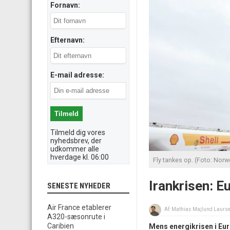
Fornavn:
Efternavn:
E-mail adresse:
Tilmeld dig vores
nyhedsbrev, der
udkommer alle
hverdage kl. 06:00
Fly tankes op. (Foto: Norw
Irankrisen: E
SENESTE NYHEDER
Air France etablerer
Af:
Mathias Majlund Laurs
A320-sæsonrute i
Caribien
Mens energikrisen i Eur