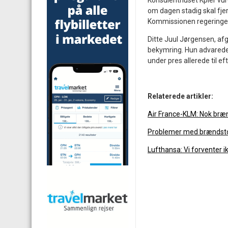
Konsulenthuset Kpler vur
om dagen stadig skal fje
Kommissionen regeringer 
Ditte Juul Jørgensen, afg
bekymring. Hun advarede
under pres allerede til ef
Relaterede artikler:
Air France-KLM: Nok bræ
Problemer med brændstof
Lufthansa: Vi forventer