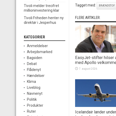
Tagget med:
Tivoli melder trecifret
BRÆNDSTOF
millioninvestering klar
FLERE ARTIKLER:
Tivoli Friheden henter ny
direktør i Jesperhus
KATEGORIER
Anmeldelser
Arbejdsmarked
EasyJet-stifter hilser 
Bagsiden
med Apollo velkomm
Debat
7. august 2026
Flådenyt
Hændelser
Klima
Liveblog
Navnenyt
Politik
Produkter
Ruter
Icelandair lander unde