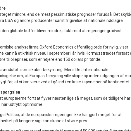
dre
r steget mindre, end de mest pessimistiske prognoser forudså. Det skyld
fra USA og andre producenter samt frigivelse af nationale nødlagre.
t den globale buffer bliver mindre, i takt med at regeringer gradvist
omiske analysefirma Oxford Economics offentliggjorde for nylig, viser
ne kan nå et kritisk niveau i september i år, hvis Hormuzstrædet fortsat 
føre til oliepriser, som er højere end 150 dollars pr. tønde.
flybrændstof, som skaber bekymring. Mens Det Internationale
dsigelse om, at Europas forsyning ville slippe op inden udgangen af maj
frygt for, at vi kan være ved at gå ind i en krise i søvne her på kontinentet.
erspørgslen
 at europæerne fortsat flyver næsten lige så meget, som de tidligere har
ne har udtrykt optimisme.
ge Politico, at de europæiske regeringer ikke har gjort meget for at
hvilket på længere sigt kan skabe et større pres.