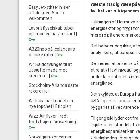
værste stadig være på ve
EasyJet-stifter hilser
hvilket kan slå igennem
aftale med Apollo
velkommen
Lukningen af Hormuzstræ
Lavprisflyselskab taber
energisektor og frygt for,
op imod en halv milliard
|
mere ro på energimarked
Det betyder dog ikke, at 
A320neo på Icelandairs
analytikere, at europæis
danske ruter
|
De mener, at priserne på 
Air Baltic tvunget til at
udsætte møde med
et relativt lavt niveau, 
kreditorer
|
under kontrol, mens intern
energikrise.
Stockholm-Arlanda satte
rekord i juli
Det skyldes, at Europa ha
Air India har fundet sin
USA og andre producent
nye topchef i Etiopien
byggeriet af vedvarende 
Wizz Air flyver i rødt
Til gengæld lyder det fr
trods højere omsætning
|
skjule, at en stor del af
energibesparelser kan væ
Norwegian-koncernen
virkeligheden i mange del