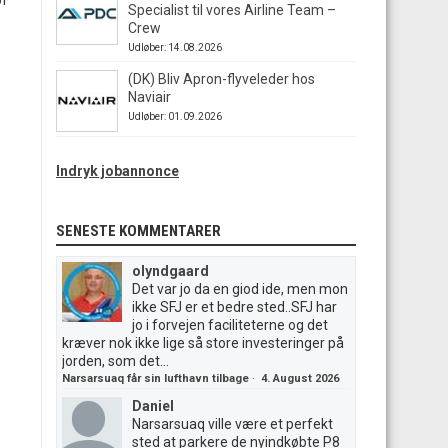
of
Specialist til vores Airline Team –
Crew
Udløber: 14.08.2026
(DK) Bliv Apron-flyveleder hos
Naviair
Udløber: 01.09.2026
Indryk jobannonce
SENESTE KOMMENTARER
olyndgaard
Det var jo da en giod ide, men mon
ikke SFJ er et bedre sted..SFJ har
jo i forvejen faciliteterne og det
kræver nok ikke lige så store investeringer på
jorden, som det...
Narsarsuaq får sin lufthavn tilbage
·
4. August 2026
Daniel
Narsarsuaq ville være et perfekt
sted at parkere de nyindkøbte P8