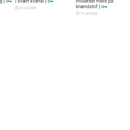
ng
|
i svært kvartal
|
milliarder mere på
brændstof
|
20. juli 2026
17. juli 2026