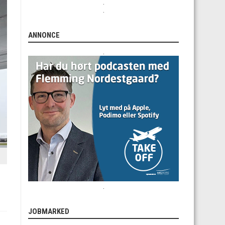
.
.
ANNONCE
.
.
JOBMARKED