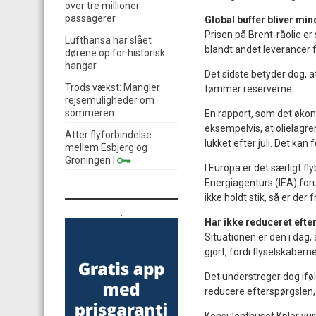
over tre millioner
passagerer
Global buffer bliver min
Prisen på Brent-råolie e
Lufthansa har slået
blandt andet leverancer 
dørene op for historisk
hangar
Det sidste betyder dog, a
Trods vækst: Mangler
tømmer reserverne.
rejsemuligheder om
sommeren
En rapport, som det økon
eksempelvis, at olielagre
Atter flyforbindelse
lukket efter juli. Det kan 
mellem Esbjerg og
Groningen
|
I Europa er det særligt 
Energiagenturs (IEA) foru
ikke holdt stik, så er der 
.
Har ikke reduceret eft
Situationen er den i dag,
gjort, fordi flyselskaber
Det understreger dog iføl
reducere efterspørgslen, 