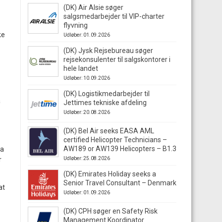
(DK) Air Alsie søger
salgsmedarbejder til VIP-charter
flyvning
ke
Udløber: 01.09.2026
(DK) Jysk Rejsebureau søger
rejsekonsulenter til salgskontorer i
hele landet
Udløber: 10.09.2026
(DK) Logistikmedarbejder til
å
Jettimes tekniske afdeling
Udløber: 20.08.2026
(DK) Bel Air seeks EASA AML
certified Helicopter Technicians –
AW189 or AW139 Helicopters – B1.3
ra
r
Udløber: 25.08.2026
(DK) Emirates Holiday seeks a
Senior Travel Consultant – Denmark
at
Udløber: 01.09.2026
(DK) CPH søger en Safety Risk
Management Koordinator