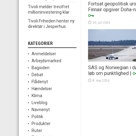
Fortsat geopolitisk uro
Tivoli melder trecifret
Finnair opgiver Doha-r
millioninvestering klar
Tivoli Friheden henter ny
30. juli 2026
direktør i Jesperhus
KATEGORIER
Anmeldelser
Arbejdsmarked
SAS og Norwegian i d
Bagsiden
løb om punktlighed
|
Debat
8. maj 2026
Flådenyt
Hændelser
Klima
Liveblog
Navnenyt
Politik
Produkter
Ruter