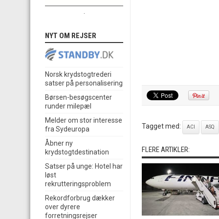
.
NYT OM REJSER
Norsk krydstogtrederi
satser på personalisering
Børsen-besøgscenter
runder milepæl
Melder om stor interesse
Tagget med:
ACI
ASQ
fra Sydeuropa
Åbner ny
FLERE ARTIKLER:
krydstogtdestination
Satser på unge: Hotel har
løst
rekrutteringsproblem
Rekordforbrug dækker
over dyrere
forretningsrejser