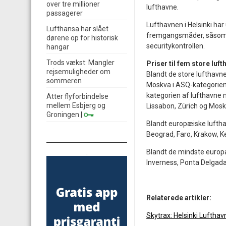
over tre millioner
lufthavne.
passagerer
Lufthavnen i Helsinki ha
Lufthansa har slået
fremgangsmåder, såsom 
dørene op for historisk
securitykontrollen.
hangar
Trods vækst: Mangler
Priser til fem store luf
rejsemuligheder om
Blandt de store lufthavn
sommeren
Moskva i ASQ-kategorien 
kategorien af lufthavne m
Atter flyforbindelse
mellem Esbjerg og
Lissabon, Zürich og Mo
Groningen
|
Blandt europæiske lufthav
Beograd, Faro, Krakow, Ke
.
Blandt de mindste europæi
Inverness, Ponta Delgada
Relaterede artikler:
Skytrax: Helsinki Luftha