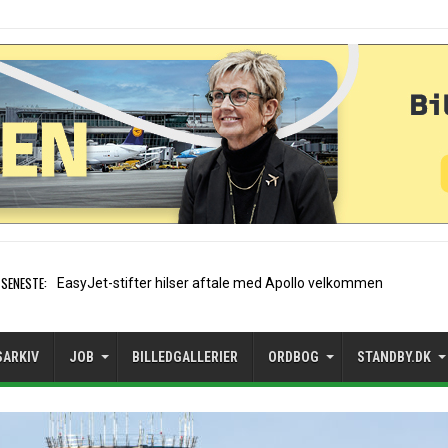
SENESTE:
Air France etablerer A320-
SARKIV
JOB
BILLEDGALLERIER
ORDBOG
STANDBY.DK