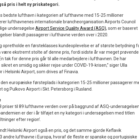
så pris i helt ny priskategori.
as bedste lufthavn i kategorien af lufthavne med 15-25 millioner
rer lufthavnenes internationale brancheorganisation Airports Council
årlige undersøgelse
Airport Service Quality Award (ASQ)
, som er baseret
lser blandt passagerer i lufthavne verden over i 2020.
g opretholde en førsteklasses kundeoplevelse er af største betydning f
kan være ekstremt stolte af denne pris, fordi sidste år var meget prøvende
 tak for denne pris går til alle medarbejdere i lufthavnen. De har
 sikret en smidig og sikker rejse under COVID-19-krisen,” siger Ulla
r i Helsinki Airport, som drives af Finavia.
r den europæiske førsteplads i kategorien 15-25 millioner passagerer m
et og Pulkovo Airport i Skt. Petersborg i Rusland.
e
 108 priser til 89 lufthavne verden over på baggrund af ASQ-undersøgelsen
demien er der i år tilføjet en ny kategori i undersøgelsen med titlen
tninger efter region’.
ndt Helsinki Airport også en pris, og det samme gjorde Keflavik
13 andre lufthavne i Europa, hvoraf de fleste er spanske og portugisiske