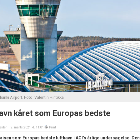
lsinki Airport. Foto: Valentin Hintikka
havn kåret som Europas bedste
siden
2. marts 2021 kl. 11:01
Print
 prisen som Europas bedste lufthavn i ACI’s årlige undersøgelse. Den