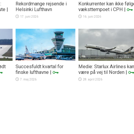
:
Rekordmange rejsende i
Konkurrenter kan ikke følg
ute
|
Helsinki Lufthavn
væksttempoet i CPH
|
17. juni 2026
16. juni 2026
ødt
Succesfuldt kvartal for
Medie: Starlux Airlines ka
finske lufthavne
|
være på vej til Norden
|
7. maj 2026
28. april 2026