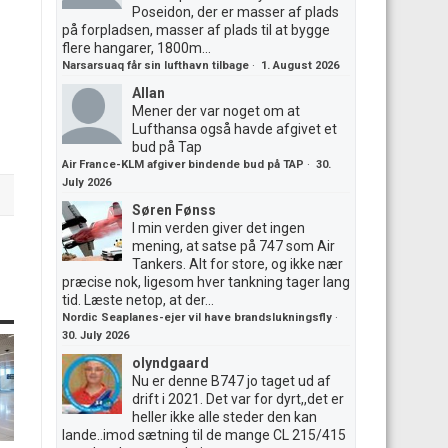
Poseidon, der er masser af plads
på forpladsen, masser af plads til at bygge
flere hangarer, 1800m...
Narsarsuaq får sin lufthavn tilbage
·
1. August 2026
Allan
Mener der var noget om at
Lufthansa også havde afgivet et
bud på Tap
Air France-KLM afgiver bindende bud på TAP
·
30.
July 2026
Søren Fønss
I min verden giver det ingen
mening, at satse på 747 som Air
Tankers. Alt for store, og ikke nær
præcise nok, ligesom hver tankning tager lang
tid. Læste netop, at der...
Nordic Seaplanes-ejer vil have brandslukningsfly
·
30. July 2026
olyndgaard
Nu er denne B747 jo taget ud af
drift i 2021. Det var for dyrt,,det er
heller ikke alle steder den kan
lande..imod sætning til de mange CL 215/415