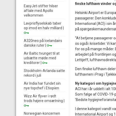
finske lufthavn vinder og
EasyJet-stifter hilser
aftale med Apollo
Helsinki Airport er Europ
velkommen
passagerer. Den konklude
Lavprisflyselskab taber
International (ACI) i sin 
op imod en halv milliard
|
på spørgeskemaundersøge
”At betjene passagerer o
A320neo på Icelandairs
os også i krisetider. Vi 
danske ruter
|
for os på mange måder. En
Air Baltic tvunget til at
arbejdet på frontlinjen og
udsætte møde med
Lettijeff, lufthavnsdirektø
kreditorer
|
Den finske lufthavn dele
Stockholm-Arlanda satte
lufthavnen i Prag i Tjekki
rekord i juli
Air India har fundet sin
Ny kategori om hygiejn
nye topchef i Etiopien
ACI har i år uddelt i alt
Som følge af COVID-19-pan
Wizz Air flyver i rødt
’Bedste hygiejneforanstal
trods højere omsætning
|
I denne kategori vandt va
Norwegian-koncernen
International Airport og 