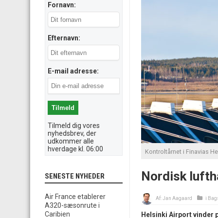
Fornavn:
Efternavn:
E-mail adresse:
Tilmeld dig vores
nyhedsbrev, der
udkommer alle
hverdage kl. 06:00
Kontroltårnet i Finavias He
Nordisk luft
SENESTE NYHEDER
Air France etablerer
Af:
Jan Aagaard
i
Bag
A320-sæsonrute i
Caribien
Helsinki Airport vinder