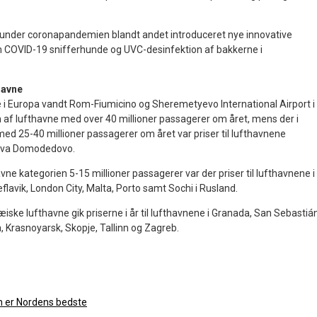
r under coronapandemien blandt andet introduceret nye innovative
COVID-19 snifferhunde og UVC-desinfektion af bakkerne i
thavne
e i Europa vandt Rom-Fiumicino og Sheremetyevo International Airport i
af lufthavne med over 40 millioner passagerer om året, mens der i
ed 25-40 millioner passagerer om året var priser til lufthavnene
skva Domodedovo.
ne kategorien 5-15 millioner passagerer var der priser til lufthavnene i
flavik, London City, Malta, Porto samt Sochi i Rusland.
ske lufthavne gik priserne i år til lufthavnene i Granada, San Sebastián
, Krasnoyarsk, Skopje, Tallinn og Zagreb.
vn er Nordens bedste