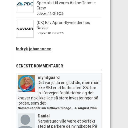
Specialist til vores Airline Team –
Crew
Udløber: 14.08.2026
(DK) Bliv Apron-flyveleder hos
Naviair
Udløber: 01.09.2026
Indryk jobannonce
SENESTE KOMMENTARER
olyndgaard
Det var jo da en giod ide, men mon
ikke SFJ er et bedre sted..SFJ har
jo i forvejen faciliteterne og det
kræver nok ikke lige så store investeringer på
jorden, som det...
Narsarsuaq får sin lufthavn tilbage
·
4. August 2026
Daniel
Narsarsuaq ville være et perfekt
sted at parkere de nyindkøbte P8