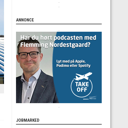
.
.
ANNONCE
.
.
JOBMARKED