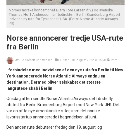
Norses norske koncernchef Bjørn Tore Larsen (t.v.) og svenske
Thomas Hoff Andersson, driftsdirektør i Berlin Brandenburg Airport
indviede ny rute fra Tyskland til USA. (Foto: Norse Atlantic Airways |
PR)
Norse annoncerer tredje USA-rute
fra Berlin
Af:
Ole Kirchert Christensen
i
Ruter
18. august 2022 kl. 15:50
Print
I forbindelse med indvielsen af den nye rute fra Berlin til New
York annoncerede Norse Atlantic Airways endnu en
destination. Dermed bliver selskabet det største
langruteselskab i Berlin.
Onsdag aften sendte Norse Atlantic Airways det første fly
afsted fra Berlin Brandenburg Airport mod New York-JFK. Det
var en af to nye amerikanske ruter, som det norske
lavprisstartup annoncerede i begyndelsen af juni.
Den anden rute debuterer fredag den 19. august, og