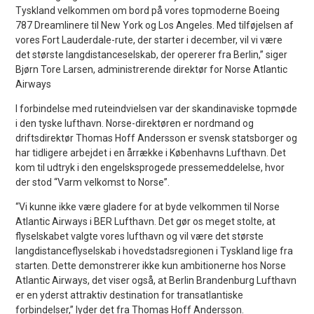
Tyskland velkommen om bord på vores topmoderne Boeing
787 Dreamlinere til New York og Los Angeles. Med tilføjelsen af ​​
vores Fort Lauderdale-rute, der starter i december, vil vi være
det største langdistanceselskab, der opererer fra Berlin,” siger
Bjørn Tore Larsen, administrerende direktør for Norse Atlantic
Airways
I forbindelse med ruteindvielsen var der skandinaviske topmøde
i den tyske lufthavn. Norse-direktøren er nordmand og
driftsdirektør Thomas Hoff Andersson er svensk statsborger og
har tidligere arbejdet i en årrække i Københavns Lufthavn. Det
kom til udtryk i den engelsksprogede pressemeddelelse, hvor
der stod “Varm velkomst to Norse”.
“Vi kunne ikke være gladere for at byde velkommen til Norse
Atlantic Airways i BER Lufthavn. Det gør os meget stolte, at
flyselskabet valgte vores lufthavn og vil være det største
langdistanceflyselskab i hovedstadsregionen i Tyskland lige fra
starten. Dette demonstrerer ikke kun ambitionerne hos Norse
Atlantic Airways, det viser også, at Berlin Brandenburg Lufthavn
er en yderst attraktiv destination for transatlantiske
forbindelser,” lyder det fra Thomas Hoff Andersson.