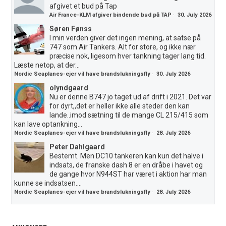
afgivet et bud på Tap
Air France-KLM afgiver bindende bud på TAP
·
30. July 2026
Søren Fønss
I min verden giver det ingen mening, at satse på
747 som Air Tankers. Alt for store, og ikke nær
præcise nok, ligesom hver tankning tager lang tid.
Læste netop, at der...
Nordic Seaplanes-ejer vil have brandslukningsfly
·
30. July 2026
olyndgaard
Nu er denne B747 jo taget ud af drift i 2021. Det var
for dyrt,,det er heller ikke alle steder den kan
lande..imod sætning til de mange CL 215/415 som
kan lave optankning...
Nordic Seaplanes-ejer vil have brandslukningsfly
·
28. July 2026
Peter Dahlgaard
Bestemt. Men DC10 tankeren kan kun det halve i
indsats, de franske dash 8 er en dråbe i havet og
de gange hvor N944ST har været i aktion har man
kunne se indsatsen....
Nordic Seaplanes-ejer vil have brandslukningsfly
·
28. July 2026