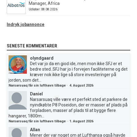
Manager, Africa
Udløber: 08.08.2026
Indryk jobannonce
SENESTE KOMMENTARER
olyndgaard
Det var jo da en giod ide, men mon ikke SFJ er et
bedre sted..SFJ har jo i forvejen faciliteterne og det
kræver nok ikke lige så store investeringer på
jorden, som det...
Narsarsuaq får sin lufthavn tilbage
·
4. August 2026
Daniel
Narsarsuaq ville være et perfekt sted at parkere de
nyindkøbte P8 Poseidon, der er masser af plads på
forpladsen, masser af plads til at bygge flere
hangarer, 1800m...
Narsarsuaq får sin lufthavn tilbage
·
1. August 2026
Allan
Mener der var noget om at Lufthansa også havde