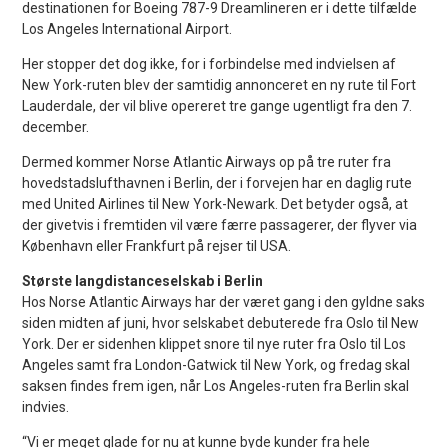
destinationen for Boeing 787-9 Dreamlineren er i dette tilfælde
Los Angeles International Airport.
Her stopper det dog ikke, for i forbindelse med indvielsen af
New York-ruten blev der samtidig annonceret en ny rute til Fort
Lauderdale, der vil blive opereret tre gange ugentligt fra den 7.
december.
Dermed kommer Norse Atlantic Airways op på tre ruter fra
hovedstadslufthavnen i Berlin, der i forvejen har en daglig rute
med United Airlines til New York-Newark. Det betyder også, at
der givetvis i fremtiden vil være færre passagerer, der flyver via
København eller Frankfurt på rejser til USA.
Største langdistanceselskab i Berlin
Hos Norse Atlantic Airways har der været gang i den gyldne saks
siden midten af juni, hvor selskabet debuterede fra Oslo til New
York. Der er sidenhen klippet snore til nye ruter fra Oslo til Los
Angeles samt fra London-Gatwick til New York, og fredag skal
saksen findes frem igen, når Los Angeles-ruten fra Berlin skal
indvies.
“Vi er meget glade for nu at kunne byde kunder fra hele