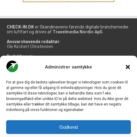
.
CHECK-IN.DK
er Skandinaviens førende digitale branchemedie
om luftfart og drives af
Travelmedia Nordic ApS.
Ansvarshavende redaktør:
Ole Kirchert Christensen
Redaktionen:
Christian Granhøj Skouboe
Henrik Baumgarten
Administrer samtykke
Danny Longhi Andreasen
Mathias Majlund Laursen
For at give dig de bedste oplevelser bruger vi teknologier som cookies til
Salg og jobannoncer:
at gemme og/eller få adgang til enhedsoplysninger. Hvis du giver dit
salg@travelmedianordic.com
samtykke til disse teknologier, kan vi behandle data som f.eks.
browsingadfærd eller unikke ID'er på dette websted. Hvis du ikke giver dit
samtykke eller trækker dit samtykke tilbage, kan det have en negativ
Vi tager ansvar for indholdet og er tilmeldt
indvirkning på visse funktioner og egenskaber.
Godkend
Siden er udviklet af
JHV Media Consult.