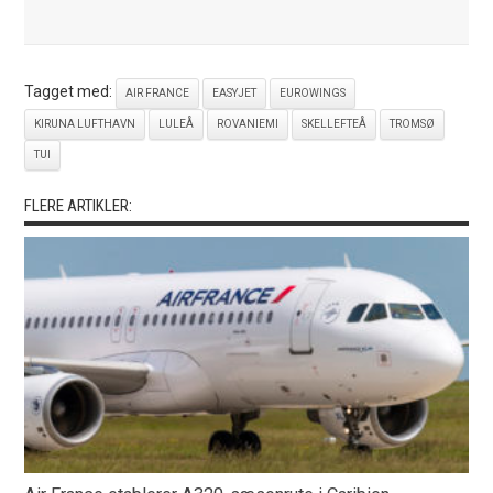
Tagget med:
AIR FRANCE
EASYJET
EUROWINGS
KIRUNA LUFTHAVN
LULEÅ
ROVANIEMI
SKELLEFTEÅ
TROMSØ
TUI
FLERE ARTIKLER: