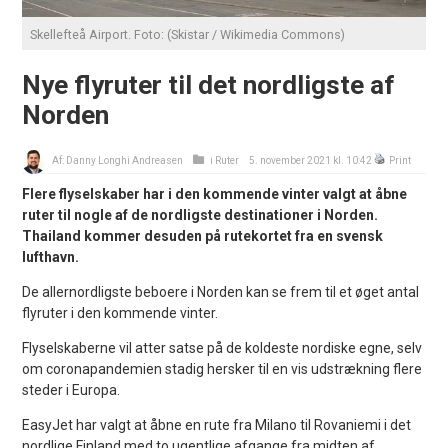
Skellefteå Airport. Foto: (Skistar / Wikimedia Commons)
Nye flyruter til det nordligste af
Norden
Af:
Danny Longhi Andreasen
i
Ruter
5. november 2021 kl. 10:42
Print
Flere flyselskaber har i den kommende vinter valgt at åbne
ruter til nogle af de nordligste destinationer i Norden.
Thailand kommer desuden på rutekortet fra en svensk
lufthavn.
De allernordligste beboere i Norden kan se frem til et øget antal
flyruter i den kommende vinter.
Flyselskaberne vil atter satse på de koldeste nordiske egne, selv
om coronapandemien stadig hersker til en vis udstrækning flere
steder i Europa.
EasyJet har valgt at åbne en rute fra Milano til Rovaniemi i det
nordlige Finland med to ugentlige afgange fra midten af