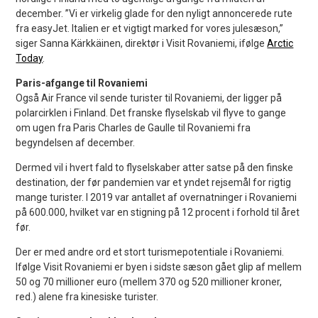
december. ”Vi er virkelig glade for den nyligt annoncerede rute
fra easyJet. Italien er et vigtigt marked for vores julesæson,”
siger Sanna Kärkkäinen, direktør i Visit Rovaniemi, ifølge
Arctic
Today
.
Paris-afgange til Rovaniemi
Også Air France vil sende turister til Rovaniemi, der ligger på
polarcirklen i Finland. Det franske flyselskab vil flyve to gange
om ugen fra Paris Charles de Gaulle til Rovaniemi fra
begyndelsen af december.
Dermed vil i hvert fald to flyselskaber atter satse på den finske
destination, der før pandemien var et yndet rejsemål for rigtig
mange turister. I 2019 var antallet af overnatninger i Rovaniemi
på 600.000, hvilket var en stigning på 12 procent i forhold til året
før.
Der er med andre ord et stort turismepotentiale i Rovaniemi.
Ifølge Visit Rovaniemi er byen i sidste sæson gået glip af mellem
50 og 70 millioner euro (mellem 370 og 520 millioner kroner,
red.) alene fra kinesiske turister.