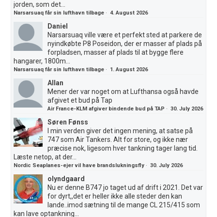
jorden, som det...
Narsarsuaq får sin lufthavn tilbage
·
4. August 2026
Daniel
Narsarsuaq ville være et perfekt sted at parkere de
nyindkøbte P8 Poseidon, der er masser af plads på
forpladsen, masser af plads til at bygge flere
hangarer, 1800m...
Narsarsuaq får sin lufthavn tilbage
·
1. August 2026
Allan
Mener der var noget om at Lufthansa også havde
afgivet et bud på Tap
Air France-KLM afgiver bindende bud på TAP
·
30. July 2026
Søren Fønss
I min verden giver det ingen mening, at satse på
747 som Air Tankers. Alt for store, og ikke nær
præcise nok, ligesom hver tankning tager lang tid.
Læste netop, at der...
Nordic Seaplanes-ejer vil have brandslukningsfly
·
30. July 2026
olyndgaard
Nu er denne B747 jo taget ud af drift i 2021. Det var
for dyrt,,det er heller ikke alle steder den kan
lande..imod sætning til de mange CL 215/415 som
kan lave optankning...