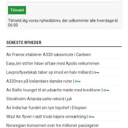
Tilmeld dig vores nyhedsbrev, der udkommer alle hverdage kl.
06:00
SENESTE NYHEDER
Air France etablerer A320-sæsonrute i Caribien
EasyJet-stifter hilser aftale med Apollo velkommen
Lavprisflyselskab taber op imod en halv milliard
|
A320neo på Icelandairs danske ruter
|
Air Baltic tvunget til at udsætte møde med kreditorer
|
Stockholm-Arlanda satte rekord i juli
Air India har fundet sin nye topchef i Etiopien
Wizz Air flyver i rødt trods højere omsætning
|
Norwegian-koncernen over tre millioner passagerer