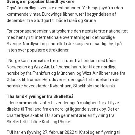
Sverige er populær blandt tyskere
Også to nordlige svenske destinationer får besøg sydfra i den
kommende vinter. Eurowings åbner ruter i begyndelsen af
december fra Stuttgart til både Luleå og Kiruna.
Før coronapandemien var tyskerne den næststørste nationalitet
med hensyn til internationale overnatninger i det nordlige
Sverige. Nordlyset og ishotellet i Jukkasjärvi er særligt højt på
listen over populære attraktioner.
I Norge kan Tromsø se frem til ruter fra London med både
Norwegian og Wizz Air. Lufthansa har ruter til den nordlige
norske by fra Frankfurt og München, og Wizz Air åbner rute fra
Gdansk til Tromsø. Herudover er der også forbindelse fra de
nordiske hovedstæder København, Stockholm og Helsinki.
Thailand-flyvninger fra Skellefteå
I den kommende vinter bliver der også mulighed for at flyve
direkte til Thailand fra en nordligt liggende svensk by. Det er
charterflyselskabet TUI som gennemfører en flyvning fra
Skellefteå til både Krabi og Phuket.
TUI har en flyvning 27. februar 2022 til Krabi og en flyvning til