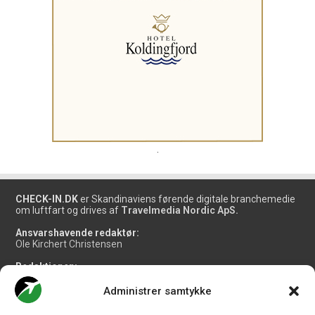
.
CHECK-IN.DK
er Skandinaviens førende digitale branchemedie
om luftfart og drives af
Travelmedia Nordic ApS.
Ansvarshavende redaktør:
Ole Kirchert Christensen
Redaktionen:
Christian Granhøj Skouboe
Henrik Baumgarten
Administrer samtykke
Danny Longhi Andreasen
Mathias Majlund Laursen