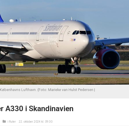
 Københavns Lufthavn. (Foto: Marieke van Hulst Pedersen |
r A330 i Skandinavien
i
Ruter
22. oktober 2024 kl. 09:30