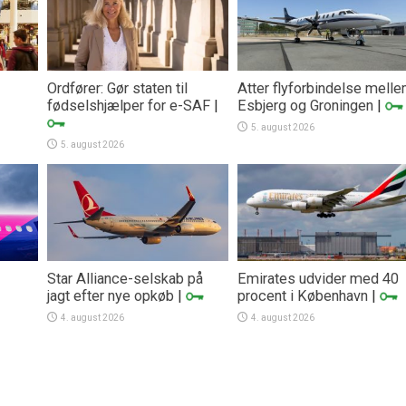
Ordfører: Gør staten til
Atter flyforbindelse mell
fødselshjælper for e-SAF
|
Esbjerg og Groningen
|
5. august 2026
5. august 2026
Star Alliance-selskab på
Emirates udvider med 40
jagt efter nye opkøb
|
procent i København
|
4. august 2026
4. august 2026