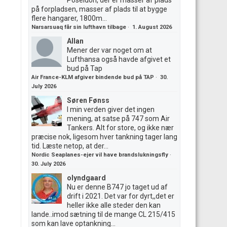
Poseidon, der er masser af plads
på forpladsen, masser af plads til at bygge
flere hangarer, 1800m...
Narsarsuaq får sin lufthavn tilbage
·
1. August 2026
Allan
Mener der var noget om at
Lufthansa også havde afgivet et
bud på Tap
Air France-KLM afgiver bindende bud på TAP
·
30.
July 2026
Søren Fønss
I min verden giver det ingen
mening, at satse på 747 som Air
Tankers. Alt for store, og ikke nær
præcise nok, ligesom hver tankning tager lang
tid. Læste netop, at der...
Nordic Seaplanes-ejer vil have brandslukningsfly
·
30. July 2026
olyndgaard
Nu er denne B747 jo taget ud af
drift i 2021. Det var for dyrt,,det er
heller ikke alle steder den kan
lande..imod sætning til de mange CL 215/415
som kan lave optankning...