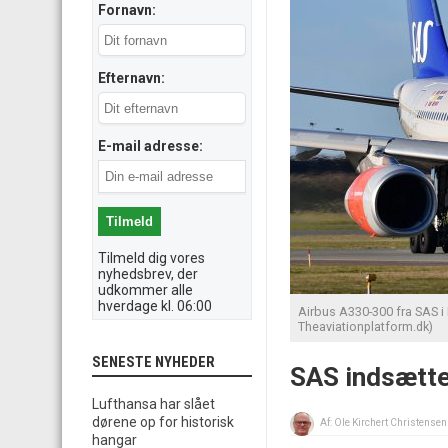
Fornavn:
Efternavn:
E-mail adresse:
Tilmeld dig vores
nyhedsbrev, der
udkommer alle
hverdage kl. 06:00
Airbus A330-300 fra SAS i
Theaviationplatform.dk)
SENESTE NYHEDER
SAS indsætte
Lufthansa har slået
dørene op for historisk
Af:
Ole Kirchert Christensen
hangar