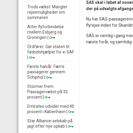
SAS skal i løbet af nov
Trods vækst: Mangler
der på udvalgte afgange
rejsemuligheder om
sommeren
Nu har SAS-passagererne
flyrejse inden for Skandi
Atter flyforbindelse
mellem Esbjerg og
SAS er nemlig i gang med 
Groningen
|
næste forår, og samtidig vi
Ordfører: Gør staten til
fødselshjælper for e-SAF
|
Første halvår: Færre
passagerer gennem
Schiphol
|
Stormer frem:
Passagervækst på 32
procent
|
Emirates udvider med 40
procent i København
|
Star Alliance-selskab på
jagt efter nye opkøb
|