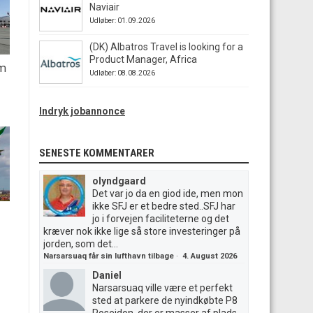
Naviair
Udløber: 01.09.2026
(DK) Albatros Travel is looking for a
Product Manager, Africa
em
Udløber: 08.08.2026
Indryk jobannonce
SENESTE KOMMENTARER
olyndgaard
Det var jo da en giod ide, men mon
ikke SFJ er et bedre sted..SFJ har
jo i forvejen faciliteterne og det
kræver nok ikke lige så store investeringer på
jorden, som det...
Narsarsuaq får sin lufthavn tilbage
·
4. August 2026
Daniel
Narsarsuaq ville være et perfekt
sted at parkere de nyindkøbte P8