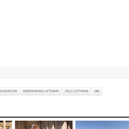
US A330-300
KØBENHAVNS LUFTHAVN
OSLO LUFTHAVN
SAS