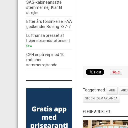
SAS-kabineansatte
stemmer nej: Klar til
strejke
Efter års forsinkelse: FAA
godkender Boeing 737-7
Lufthansa presset af
højere brændstofpriser
|
CPH er på vej mod 10
millioner
sommerrejsende
.
Tagget med:
ABB
AIRB
STOCKHOLM ARLANDA
FLERE ARTIKLER: