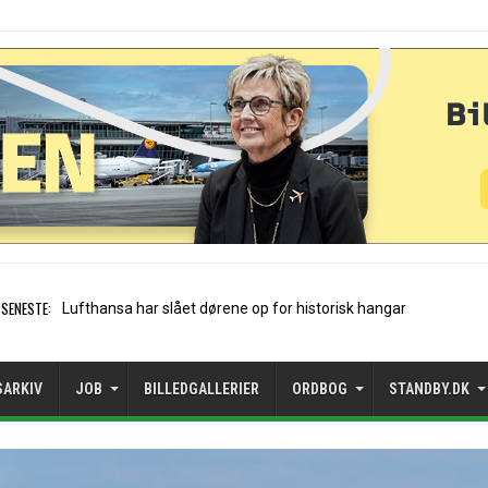
SENESTE:
Trods vækst: Mangler rejsemu
SARKIV
JOB
BILLEDGALLERIER
ORDBOG
STANDBY.DK