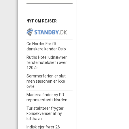
.
NYT OM REJSER
Go Nordic: For få
danskere kender Oslo
Ruths Hotel udnævner
første hotelchef i over
120 år
Sommerferien er slut –
men sæsonen er ikke
ovre
Madeira finder ny PR-
repræsentant i Norden
Turistaktører frygter
konsekvenser af ny
lufthavn
Indisk ejer fyrer 26