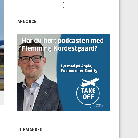
.
.
ANNONCE
.
.
JOBMARKED