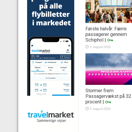
Første halvår: Færre
passagerer gennem
Schiphol
|
5. august 2026
Stormer frem:
Passagervækst på 32
procent
|
5. august 2026