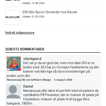
Udløber: 14.08.2026
(DK) Bliv Apron-flyveleder hos Naviair
Udløber: 01.09.2026
Indryk jobannonce
SENESTE KOMMENTARER
olyndgaard
Det var jo da en giod ide, men mon ikke SFJ er et
bedre sted..SFJ har jo i forvejen faciliteterne og det
kræver nok ikke lige så store investeringer på
jorden, som det...
Narsarsuaq får sin lufthavn tilbage
·
4. August 2026
Daniel
Narsarsuaq ville være et perfekt sted at parkere de
nyindkøbte P8 Poseidon, der er masser af plads på
forpladsen, masser af plads til at bygge flere
hangarer, 1800m...