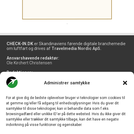
.
CHECK-IN.DK
er Skandinaviens førende digitale branchemedie
om luftfart og drives af
Travelmedia Nordic ApS.
Ansvarshavende redaktør:
Ole Kirchert Christensen
Redaktionen:
Christian Granhøj Skouboe
Henrik Baumgarten
Administrer samtykke
Danny Longhi Andreasen
Mathias Majlund Laursen
For at give dig de bedste oplevelser bruger vi teknologier som cookies til
Salg og jobannoncer:
at gemme og/eller få adgang til enhedsoplysninger. Hvis du giver dit
salg@travelmedianordic.com
samtykke til disse teknologier, kan vi behandle data som f.eks.
browsingadfærd eller unikke ID'er på dette websted. Hvis du ikke giver dit
samtykke eller trækker dit samtykke tilbage, kan det have en negativ
Vi tager ansvar for indholdet og er tilmeldt
indvirkning på visse funktioner og egenskaber.