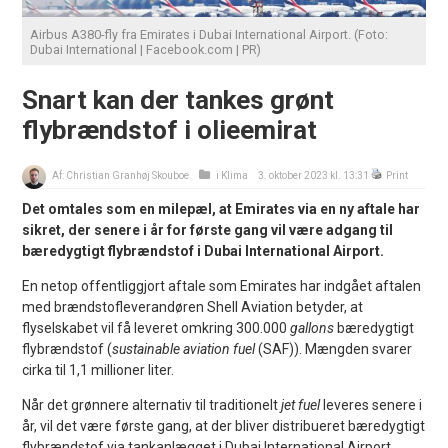
Airbus A380-fly fra Emirates i Dubai International Airport. (Foto:
Dubai International | Facebook.com | PR)
Snart kan der tankes grønt
flybrændstof i olieemirat
Af:
Christian Granhøj Skouboe
i
Klima
3. oktober 2023 kl. 13:31
Print
Det omtales som en milepæl, at Emirates via en ny aftale har
sikret, der senere i år for første gang vil være adgang til
bæredygtigt flybrændstof i Dubai International Airport.
En netop offentliggjort aftale som Emirates har indgået aftalen
med brændstofleverandøren Shell Aviation betyder, at
flyselskabet vil få leveret omkring 300.000
gallons
bæredygtigt
flybrændstof (
sustainable aviation fuel
(SAF)). Mængden svarer
cirka til 1,1 millioner liter.
Når det grønnere alternativ til traditionelt
jet fuel
leveres senere i
år, vil det være første gang, at der bliver distribueret bæredygtigt
flybrændstof via tankanlægget i Dubai International Airport.