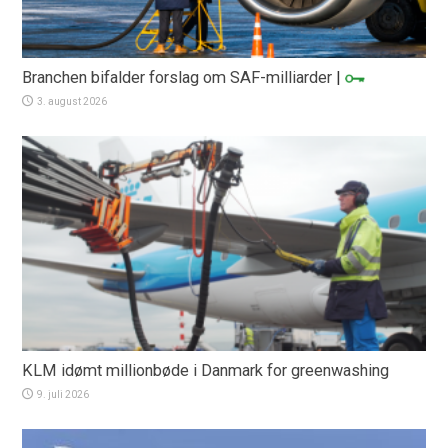
Branchen bifalder forslag om SAF-milliarder
|
3. august 2026
KLM idømt millionbøde i Danmark for greenwashing
9. juli 2026