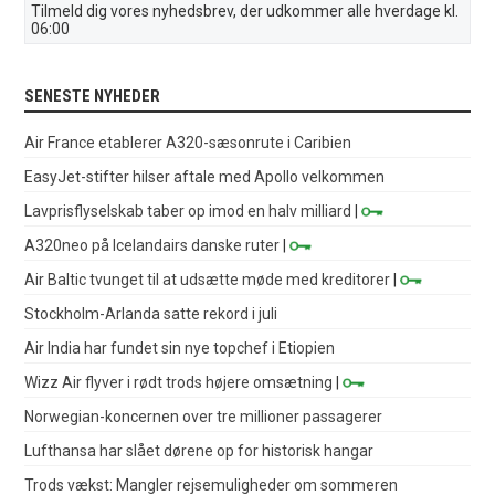
Tilmeld dig vores nyhedsbrev, der udkommer alle hverdage kl.
06:00
SENESTE NYHEDER
Air France etablerer A320-sæsonrute i Caribien
EasyJet-stifter hilser aftale med Apollo velkommen
Lavprisflyselskab taber op imod en halv milliard
|
A320neo på Icelandairs danske ruter
|
Air Baltic tvunget til at udsætte møde med kreditorer
|
Stockholm-Arlanda satte rekord i juli
Air India har fundet sin nye topchef i Etiopien
Wizz Air flyver i rødt trods højere omsætning
|
Norwegian-koncernen over tre millioner passagerer
Lufthansa har slået dørene op for historisk hangar
Trods vækst: Mangler rejsemuligheder om sommeren