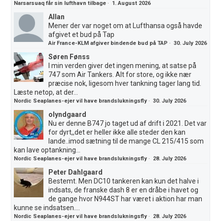
Narsarsuaq får sin lufthavn tilbage
·
1. August 2026
Allan
Mener der var noget om at Lufthansa også havde
afgivet et bud på Tap
Air France-KLM afgiver bindende bud på TAP
·
30. July 2026
Søren Fønss
I min verden giver det ingen mening, at satse på
747 som Air Tankers. Alt for store, og ikke nær
præcise nok, ligesom hver tankning tager lang tid.
Læste netop, at der...
Nordic Seaplanes-ejer vil have brandslukningsfly
·
30. July 2026
olyndgaard
Nu er denne B747 jo taget ud af drift i 2021. Det var
for dyrt,,det er heller ikke alle steder den kan
lande..imod sætning til de mange CL 215/415 som
kan lave optankning...
Nordic Seaplanes-ejer vil have brandslukningsfly
·
28. July 2026
Peter Dahlgaard
Bestemt. Men DC10 tankeren kan kun det halve i
indsats, de franske dash 8 er en dråbe i havet og
de gange hvor N944ST har været i aktion har man
kunne se indsatsen....
Nordic Seaplanes-ejer vil have brandslukningsfly
·
28. July 2026