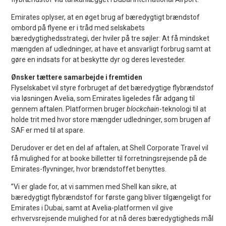
Emirates oplyser, at en øget brug af bæredygtigt brændstof
ombord på flyene er i tråd med selskabets
bæredygtighedsstrategi, der hviler på tre søjler: At få mindsket
mængden af udledninger, at have et ansvarligt forbrug samt at
gøre en indsats for at beskytte dyr og deres levesteder.
Ønsker tættere samarbejde i fremtiden
Flyselskabet vil styre forbruget af det bæredygtige flybrændstof
via løsningen Avelia, som Emirates ligeledes får adgang til
gennem aftalen. Platformen bruger
blockchain
-teknologi til at
holde trit med hvor store mængder udledninger, som brugen af
SAF er med til at spare.
Derudover er det en del af aftalen, at Shell Corporate Travel vil
få mulighed for at booke billetter til forretningsrejsende på de
Emirates-flyvninger, hvor brændstoffet benyttes.
”Vi er glade for, at vi sammen med Shell kan sikre, at
bæredygtigt flybrændstof for første gang bliver tilgængeligt for
Emirates i Dubai, samt at Avelia-platformen vil give
erhvervsrejsende mulighed for at nå deres bæredygtigheds mål