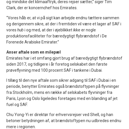
og mindske det klimaaftryk, deres rejser sætter,” siger Tim
Clark, der er koncernchef hos Emirates.
“Vores håb er, at vi på sigt kan arbejde endnu tættere sammen
og derigennem sikre, at der i fremtiden vil være et lager af SAF i
vores
hub
i og med, at der i øjeblikket ikke er nogle
produktionsfaciliteter for bæredygtigt flybrændstof i De
Forenede Arabiske Emirater.”
Anser aftale som en milepæl
Emirates har i et omfang gjort brug af bæredygtigt flybrændstof
siden 2017, og tidligere i år foretog selskabet den første
prøveflyvning med 100 procent SAF i tankene i Dubai.
I tillæg til den nye aftale som sikrer adgang til SAF i Dubai i en
periode, benytter Emirates også brændstoftypen på flyvninger
fra Stockholm, mens en række af selskabets flyvninger fra
Paris, Lyon og Oslo ligeledes foretages med en blanding af jet
fuel og SAF.
Chu Yong-Yi er direktør for erhvervsrejser ved Shell, og han
betoner betydningen af, at brændstoftypen nu udbredes endnu
mere i regionen.