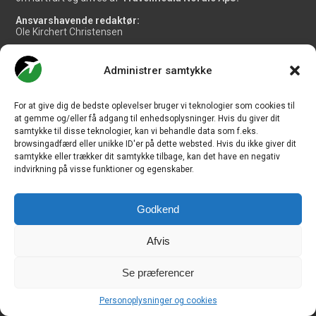
Ansvarshavende redaktør:
Ole Kirchert Christensen
Redaktionen:
Christian Granhøj Skouboe
Administrer samtykke
Henrik Baumgarten
Danny Longhi Andreasen
Mathias Majlund Laursen
For at give dig de bedste oplevelser bruger vi teknologier som cookies til
at gemme og/eller få adgang til enhedsoplysninger. Hvis du giver dit
Salg og jobannoncer:
samtykke til disse teknologier, kan vi behandle data som f.eks.
salg@travelmedianordic.com
browsingadfærd eller unikke ID'er på dette websted. Hvis du ikke giver dit
samtykke eller trækker dit samtykke tilbage, kan det have en negativ
Vi tager ansvar for indholdet og er tilmeldt
indvirkning på visse funktioner og egenskaber.
Godkend
Siden er udviklet af
JHV Media Consult.
Afvis
Se præferencer
Travelmedia Nordic ApS | Majsmarken 1 | DK-9500 Hobro | Denmark |
Personoplysninger og cookies
CVR-nr.: 34 20 20 87 © Copyright 2010-2026 - CHECK-IN.dk