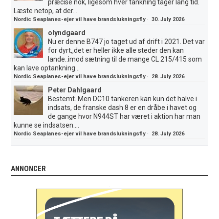
præcise nok, ligesom hver tankning tager lang tid.
Læste netop, at der...
Nordic Seaplanes-ejer vil have brandslukningsfly
·
30. July 2026
olyndgaard
Nu er denne B747 jo taget ud af drift i 2021. Det var
for dyrt,,det er heller ikke alle steder den kan
lande..imod sætning til de mange CL 215/415 som
kan lave optankning...
Nordic Seaplanes-ejer vil have brandslukningsfly
·
28. July 2026
Peter Dahlgaard
Bestemt. Men DC10 tankeren kan kun det halve i
indsats, de franske dash 8 er en dråbe i havet og
de gange hvor N944ST har været i aktion har man
kunne se indsatsen....
Nordic Seaplanes-ejer vil have brandslukningsfly
·
28. July 2026
ANNONCER
.