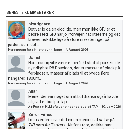
SENESTE KOMMENTARER
olyndgaard
Det var jo da en giod ide, men mon ikke SFJ er et
bedre sted..SFJ har jo i forvejen faciliteterne og det
kræver nok ikke lige så store investeringer på
jorden, som det...
Narsarsuaq får sin lufthavn tilbage
·
4. August 2026
Daniel
Narsarsuaq ville være et perfekt sted at parkere de
nyindkøbte P8 Poseidon, der er masser af plads på
forpladsen, masser af plads til at bygge flere
hangarer, 1800m...
Narsarsuaq får sin lufthavn tilbage
·
1. August 2026
Allan
Mener der var noget om at Lufthansa også havde
afgivet et bud på Tap
Air France-KLM afgiver bindende bud på TAP
·
30. July 2026
Søren Fønss
I min verden giver det ingen mening, at satse på
747 som Air Tankers. Alt for store, og ikke nær