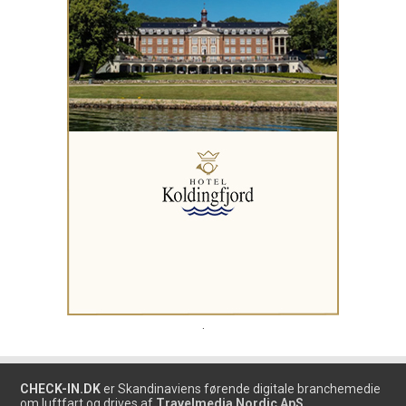
.
CHECK-IN.DK
er Skandinaviens førende digitale branchemedie
om luftfart og drives af
Travelmedia Nordic ApS.