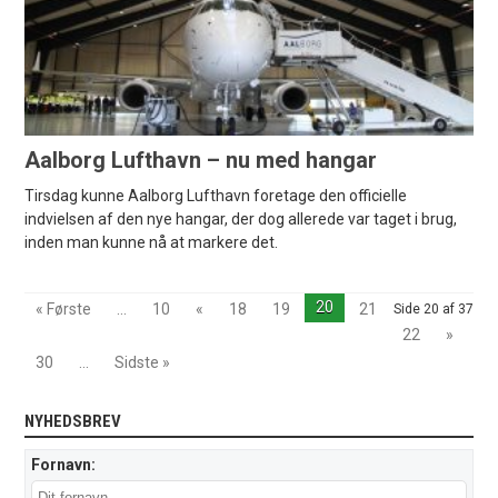
Aalborg Lufthavn – nu med hangar
Tirsdag kunne Aalborg Lufthavn foretage den officielle
indvielsen af den nye hangar, der dog allerede var taget i brug,
inden man kunne nå at markere det.
20
« Første
...
10
«
18
19
21
Side 20 af 37
22
»
30
...
Sidste »
NYHEDSBREV
Fornavn: