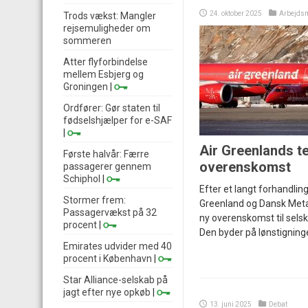
24. oktober 2025
Arbejds
Trods vækst: Mangler
rejsemuligheder om
sommeren
Atter flyforbindelse
mellem Esbjerg og
Groningen
|
Ordfører: Gør staten til
fødselshjælper for e-SAF
|
Air Greenlands te
Første halvår: Færre
overenskomst
passagerer gennem
Schiphol
|
Efter et langt forhandling
Stormer frem:
Greenland og Dansk Meta
Passagervækst på 32
ny overenskomst til selsk
procent
|
Den byder på lønstigninger
Emirates udvider med 40
procent i København
|
Star Alliance-selskab på
jagt efter nye opkøb
|
13. juni 2025
Debat