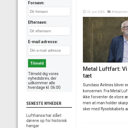
Fornavn:
22. juni 2026
Arbejdsmar
Efternavn:
E-mail adresse:
Metal Luftfart: V
Tilmeld dig vores
tæt
nyhedsbrev, der
udkommer alle
Sunclass Airlines bliver 
hverdage kl. 06:00
koncernen. Fra Metal Luft
ikke forventer de store æ
men at man holder skarp
SENESTE NYHEDER
sker med flyselskabets a
Lufthansa har slået
dørene op for historisk
hangar