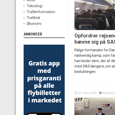
Ruter
Teknologi
Trafikinformation
Trafiktal
Økonomi
ANNONCER
Opfordrer rejsend
hævne sig på SA
.
Ifølge formanden for Dan
nødvendig kamp, som førte
han beder dem, der af den
med SAS længere, om at
beslutningen.
29. marts 2022
Arbejdsm