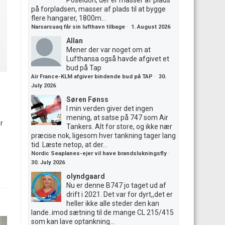
Poseidon, der er masser af plads
på forpladsen, masser af plads til at bygge
flere hangarer, 1800m...
Narsarsuaq får sin lufthavn tilbage
·
1. August 2026
Allan
Mener der var noget om at
Lufthansa også havde afgivet et
bud på Tap
Air France-KLM afgiver bindende bud på TAP
·
30.
July 2026
Søren Fønss
I min verden giver det ingen
mening, at satse på 747 som Air
r
Tankers. Alt for store, og ikke nær
præcise nok, ligesom hver tankning tager lang
tid. Læste netop, at der...
Nordic Seaplanes-ejer vil have brandslukningsfly
·
30. July 2026
olyndgaard
Nu er denne B747 jo taget ud af
drift i 2021. Det var for dyrt,,det er
heller ikke alle steder den kan
lande..imod sætning til de mange CL 215/415
som kan lave optankning...