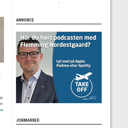
.
.
ANNONCE
.
r
vi
en
.
JOBMARKED