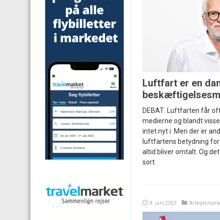
Luftfart er en da
beskæftigelsesm
DEBAT: Luftfarten får of
medierne og blandt visse 
intet nyt i. Men der er an
luftfartens betydning fo
altid bliver omtalt. Og det
sort.
8. juni 2023
Arbejdsmark