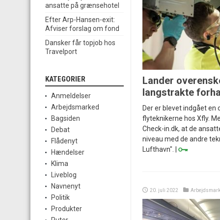
ansatte på grænsehotel
Efter Arp-Hansen-exit:
Afviser forslag om fond
Dansker får topjob hos
Travelport
Lander overensk
KATEGORIER
langstrakte forh
Anmeldelser
Arbejdsmarked
Der er blevet indgået en
flyteknikerne hos Xfly. Met
Bagsiden
Check-in.dk, at de ansatte
Debat
niveau med de andre tek
Flådenyt
Lufthavn". |
Hændelser
Klima
Liveblog
Navnenyt
20. juli 2022
Arbejdsmar
Politik
Produkter