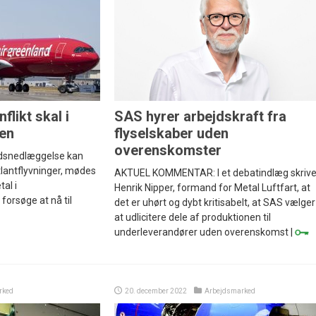
flikt skal i
SAS hyrer arbejdskraft fra
nen
flyselskaber uden
overenskomster
jdsnedlæggelse kan
lantflyvninger, mødes
AKTUEL KOMMENTAR: I et debatindlæg skrive
al i
Henrik Nipper, formand for Metal Luftfart, at
 forsøge at nå til
det er uhørt og dybt kritisabelt, at SAS vælger
at udlicitere dele af produktionen til
underleverandører uden overenskomst |
rked
20. december 2022
Arbejdsmarked