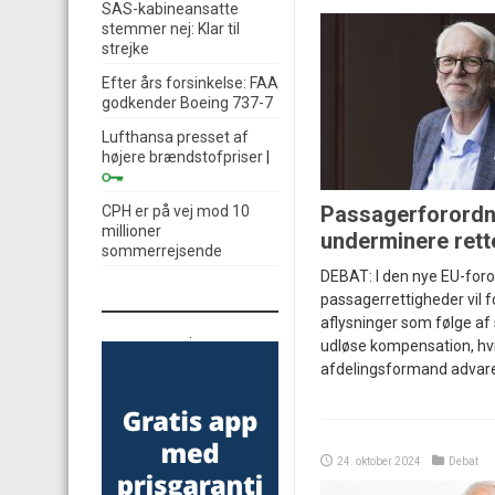
SAS-kabineansatte
stemmer nej: Klar til
strejke
Efter års forsinkelse: FAA
godkender Boeing 737-7
Lufthansa presset af
højere brændstofpriser
|
Passagerforordn
CPH er på vej mod 10
millioner
underminere rette
sommerrejsende
DEBAT: I den nye EU-for
passagerrettigheder vil f
aflysninger som følge af 
.
udløse kompensation, hvi
afdelingsformand advare
24. oktober 2024
Debat