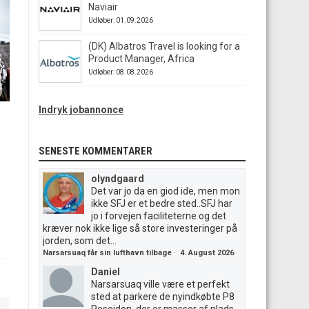
Naviair
Udløber: 01.09.2026
(DK) Albatros Travel is looking for a
Product Manager, Africa
Udløber: 08.08.2026
Indryk jobannonce
SENESTE KOMMENTARER
olyndgaard
Det var jo da en giod ide, men mon
ikke SFJ er et bedre sted..SFJ har
jo i forvejen faciliteterne og det
kræver nok ikke lige så store investeringer på
jorden, som det...
Narsarsuaq får sin lufthavn tilbage
·
4. August 2026
Daniel
Narsarsuaq ville være et perfekt
sted at parkere de nyindkøbte P8