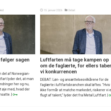
ked
15. januar 2026
Debat
i følger sagen
Luftfarten må tage kampen op
om de faglærte, for ellers tabe
vi konkurrencen
en del af Norwegian-
fart lyder det, at man
DEBAT: Løn- og ansættelsesvilkårene for de
ndringer her og nu,
faglærte i luftfartsbranchen skal løftes. "Hvis 
t øje med, hvad der
ikke formår at matche markedet, risikerer vi 
nsatte. |
flugt af talent," lyder det fra Metal Luftfart. |