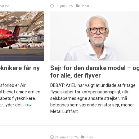
marked
18. juli 2025
Debat
knikere får ny
Sejr for den danske model – o
for alle, der flyver
sforløb er Air
DEBAT: At EU har valgt at undlade at fritage
l blevet enige om en
flyselskaber for kompensationspligt, når
abets flyteknikere.
selskabernes egne ansatte strejker, må
, lyder det. |
betegnes som værende en stor sejr, mener
Metal Luftfart.
24. januar 2025
Ruter