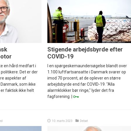
nsk
Stigende arbejdsbyrde efter
otor
COVID-19
te en hård medfart i
I en spørgeskemaundersøgelse blandt over
politikere. Det er der
1.100 luftfartsansatte i Danmark svarer op
dre aspekter af
imod 70 procent, at de oplever en større
r Danmark, som ikke
arbejdsbyrde end før COVID-19. "Alla
 er faktisk ikke helt
alarmklokker bør ringe," lyder det fra
fagforening. |
ed
10. marts 2023
Debat