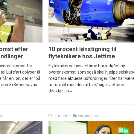
omst efter
10 procent lønstigning til
andlinger
flyteknikere hos Jettime
 overenskomst for
Flyteknikerne hos Jettime har indgået ny
al Luftfart oplyser til
overenskomst, som også skal hjælpe selskab
 får en løn, der er "på
med flere aktuelle udfordringer. ”Der har vær
nikere i Københavns
to formål med den aftale,” siger Jettime-
direktør. |
ked
19. juli 2022
Arbejdsmarked