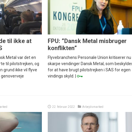
e til ikke at
FPU: ”Dansk Metal misbruger
S
konflikten”
sk Metal var det en
Flyvebranchens Personale Union kritiserer nu 
 til pilotstrejken, og
skarpe vendinger Dansk Metal, som beskylde
 grund ikke vil flyve
for at have brugt pilotstrejken i SAS for egen
 genoverveje
vindings skyld. |
arked
22. februar 2022
Arbejdsmarked