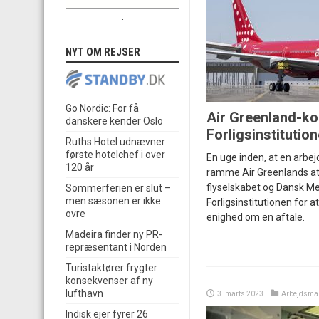
.
NYT OM REJSER
Go Nordic: For få
Air Greenland-kon
danskere kender Oslo
Forligsinstitutio
Ruths Hotel udnævner
første hotelchef i over
En uge inden, at en arbe
120 år
ramme Air Greenlands at
flyselskabet og Dansk Met
Sommerferien er slut –
men sæsonen er ikke
Forligsinstitutionen for at
ovre
enighed om en aftale.
Madeira finder ny PR-
repræsentant i Norden
Turistaktører frygter
konsekvenser af ny
lufthavn
3. marts 2023
Arbejdsma
Indisk ejer fyrer 26