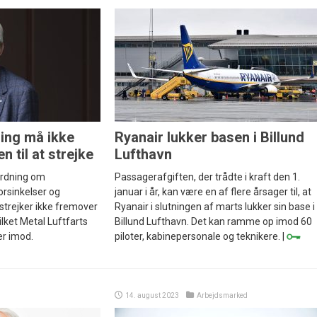
ing må ikke
Ryanair lukker basen i Billund
n til at strejke
Lufthavn
ordning om
Passagerafgiften, der trådte i kraft den 1.
orsinkelser og
januar i år, kan være en af flere årsager til, at
strejker ikke fremover
Ryanair i slutningen af marts lukker sin base i
lket Metal Luftfarts
Billund Lufthavn. Det kan ramme op imod 60
r imod.
piloter, kabinepersonale og teknikere. |
14. august 2023
Arbejdsmarked