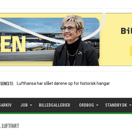
SENESTE:
Trods vækst: Mangler rejsemulighe
SARKIV
JOB
BILLEDGALLERIER
ORDBOG
STANDBY.DK
 LUFTFART