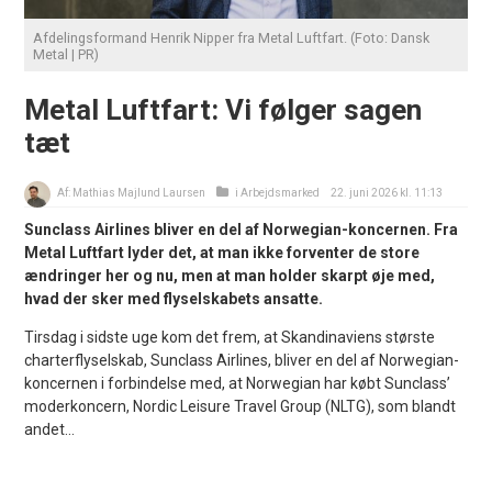
Afdelingsformand Henrik Nipper fra Metal Luftfart. (Foto: Dansk
Metal | PR)
Metal Luftfart: Vi følger sagen
tæt
Af:
Mathias Majlund Laursen
i
Arbejdsmarked
22. juni 2026 kl. 11:13
Sunclass Airlines bliver en del af Norwegian-koncernen. Fra
Metal Luftfart lyder det, at man ikke forventer de store
ændringer her og nu, men at man holder skarpt øje med,
hvad der sker med flyselskabets ansatte.
Tirsdag i sidste uge kom det frem, at Skandinaviens største
charterflyselskab, Sunclass Airlines, bliver en del af Norwegian-
koncernen i forbindelse med, at Norwegian har købt Sunclass’
moderkoncern, Nordic Leisure Travel Group (NLTG), som blandt
andet...