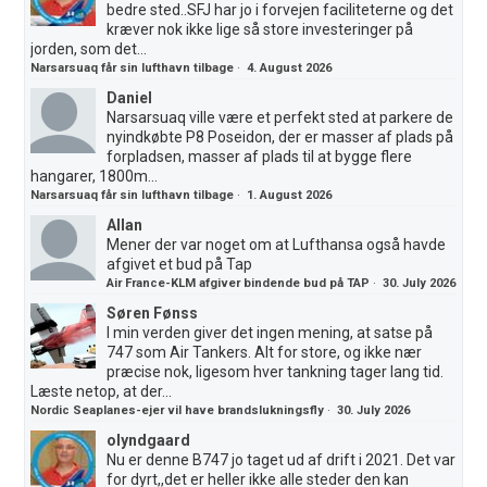
bedre sted..SFJ har jo i forvejen faciliteterne og det
kræver nok ikke lige så store investeringer på
jorden, som det...
Narsarsuaq får sin lufthavn tilbage
·
4. August 2026
Daniel
Narsarsuaq ville være et perfekt sted at parkere de
nyindkøbte P8 Poseidon, der er masser af plads på
forpladsen, masser af plads til at bygge flere
hangarer, 1800m...
Narsarsuaq får sin lufthavn tilbage
·
1. August 2026
Allan
Mener der var noget om at Lufthansa også havde
afgivet et bud på Tap
Air France-KLM afgiver bindende bud på TAP
·
30. July 2026
Søren Fønss
I min verden giver det ingen mening, at satse på
747 som Air Tankers. Alt for store, og ikke nær
præcise nok, ligesom hver tankning tager lang tid.
Læste netop, at der...
Nordic Seaplanes-ejer vil have brandslukningsfly
·
30. July 2026
olyndgaard
Nu er denne B747 jo taget ud af drift i 2021. Det var
for dyrt,,det er heller ikke alle steder den kan