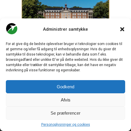
Administrer samtykke
For at give dig de bedste oplevelser bruger vi teknologier som cookies til
at gemme og/eller få adgang til enhedsoplysninger. Hvis du giver dit
samtykke til disse teknologier, kan vi behandle data som f.eks.
browsingadfærd eller unikke ID'er på dette websted. Hvis du ikke giver dit
samtykke eller trækker dit samtykke tilbage, kan det have en negativ
indvirkning på visse funktioner og egenskaber.
Godkend
Afvis
.
Se præferencer
Personoplysninger og cookies
CHECK-IN.DK
er Skandinaviens førende digitale branchemedie
om luftfart og drives af
Travelmedia Nordic ApS.