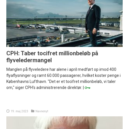
CPH: Taber tocifret millionbeløb på
flyveledermangel
Manglen på flyveledere har alene i april medført op imod 400
flyaflysninger og ramt 60.000 passagerer, hvilket koster penge i
Københavns Lufthavn. "Det er et tocifret millionbeløb, vi taler
om," siger CPH's administrerende direktør. |
19. maj 2023
Navnenyt