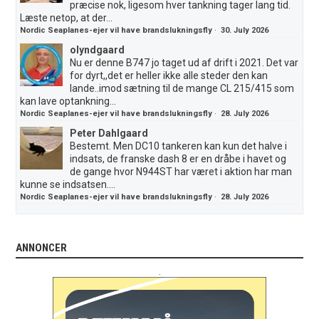
præcise nok, ligesom hver tankning tager lang tid.
Læste netop, at der...
Nordic Seaplanes-ejer vil have brandslukningsfly
·
30. July 2026
olyndgaard
Nu er denne B747 jo taget ud af drift i 2021. Det var
for dyrt,,det er heller ikke alle steder den kan
lande..imod sætning til de mange CL 215/415 som
kan lave optankning...
Nordic Seaplanes-ejer vil have brandslukningsfly
·
28. July 2026
Peter Dahlgaard
Bestemt. Men DC10 tankeren kan kun det halve i
indsats, de franske dash 8 er en dråbe i havet og
de gange hvor N944ST har været i aktion har man
kunne se indsatsen....
Nordic Seaplanes-ejer vil have brandslukningsfly
·
28. July 2026
ANNONCER
.