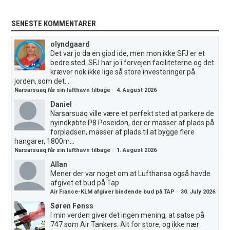
SENESTE KOMMENTARER
olyndgaard
Det var jo da en giod ide, men mon ikke SFJ er et
bedre sted..SFJ har jo i forvejen faciliteterne og det
kræver nok ikke lige så store investeringer på
jorden, som det...
Narsarsuaq får sin lufthavn tilbage
·
4. August 2026
Daniel
Narsarsuaq ville være et perfekt sted at parkere de
nyindkøbte P8 Poseidon, der er masser af plads på
forpladsen, masser af plads til at bygge flere
hangarer, 1800m...
Narsarsuaq får sin lufthavn tilbage
·
1. August 2026
Allan
Mener der var noget om at Lufthansa også havde
afgivet et bud på Tap
Air France-KLM afgiver bindende bud på TAP
·
30. July 2026
Søren Fønss
I min verden giver det ingen mening, at satse på
747 som Air Tankers. Alt for store, og ikke nær