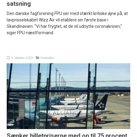
satsning
Den danske fagforening FPU ser med stærkt kritiske øjne på, at
lavprisselskabet Wizz Air vil etablere sin første base i
Skandinavien. ”Vi har frygtet, at de vil udnytte coronakrisen,”
siger FPU-næstformand.
9. oktober 2020
Produkter
Sænker billetpriserne med op til 75 procent