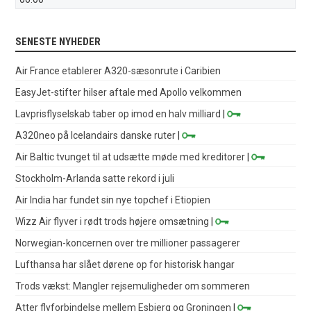
SENESTE NYHEDER
Air France etablerer A320-sæsonrute i Caribien
EasyJet-stifter hilser aftale med Apollo velkommen
Lavprisflyselskab taber op imod en halv milliard
|
A320neo på Icelandairs danske ruter
|
Air Baltic tvunget til at udsætte møde med kreditorer
|
Stockholm-Arlanda satte rekord i juli
Air India har fundet sin nye topchef i Etiopien
Wizz Air flyver i rødt trods højere omsætning
|
Norwegian-koncernen over tre millioner passagerer
Lufthansa har slået dørene op for historisk hangar
Trods vækst: Mangler rejsemuligheder om sommeren
Atter flyforbindelse mellem Esbjerg og Groningen
|