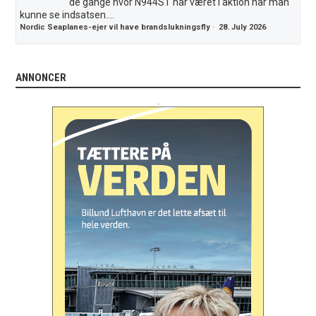
de gange hvor N944ST har været i aktion har man
kunne se indsatsen....
Nordic Seaplanes-ejer vil have brandslukningsfly
·
28. July 2026
ANNONCER
.