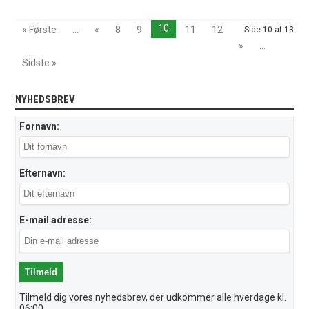
10
« Første
...
«
8
9
11
12
Side 10 af 13
»
...
Sidste »
NYHEDSBREV
Fornavn:
Efternavn:
E-mail adresse:
Tilmeld dig vores nyhedsbrev, der udkommer alle hverdage kl.
06:00