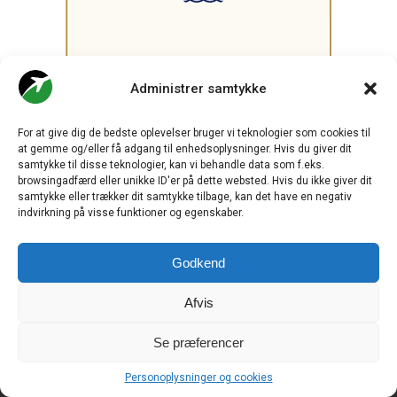
Administrer samtykke
.
For at give dig de bedste oplevelser bruger vi teknologier som cookies til
at gemme og/eller få adgang til enhedsoplysninger. Hvis du giver dit
samtykke til disse teknologier, kan vi behandle data som f.eks.
CHECK-IN.DK
er Skandinaviens førende digitale branchemedie
browsingadfærd eller unikke ID'er på dette websted. Hvis du ikke giver dit
om luftfart og drives af
Travelmedia Nordic ApS.
samtykke eller trækker dit samtykke tilbage, kan det have en negativ
indvirkning på visse funktioner og egenskaber.
Ansvarshavende redaktør:
Ole Kirchert Christensen
Redaktionen:
Godkend
Christian Granhøj Skouboe
Henrik Baumgarten
Danny Longhi Andreasen
Afvis
Mathias Majlund Laursen
Se præferencer
Salg og jobannoncer:
salg@travelmedianordic.com
Personoplysninger og cookies