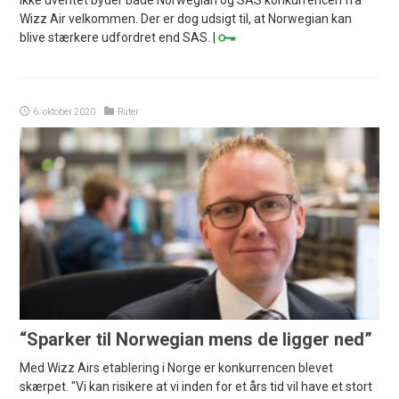
Ikke uventet byder både Norwegian og SAS konkurrencen fra
Wizz Air velkommen. Der er dog udsigt til, at Norwegian kan
blive stærkere udfordret end SAS. |
6. oktober 2020
Ruter
“Sparker til Norwegian mens de ligger ned”
Med Wizz Airs etablering i Norge er konkurrencen blevet
skærpet. "Vi kan risikere at vi inden for et års tid vil have et stort