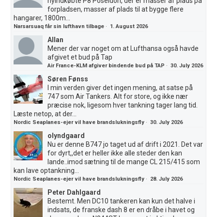
nyindkøbte P8 Poseidon, der er masser af plads på
forpladsen, masser af plads til at bygge flere
hangarer, 1800m...
Narsarsuaq får sin lufthavn tilbage
·
1. August 2026
Allan
Mener der var noget om at Lufthansa også havde
afgivet et bud på Tap
Air France-KLM afgiver bindende bud på TAP
·
30. July 2026
Søren Fønss
I min verden giver det ingen mening, at satse på
747 som Air Tankers. Alt for store, og ikke nær
præcise nok, ligesom hver tankning tager lang tid.
Læste netop, at der...
Nordic Seaplanes-ejer vil have brandslukningsfly
·
30. July 2026
olyndgaard
Nu er denne B747 jo taget ud af drift i 2021. Det var
for dyrt,,det er heller ikke alle steder den kan
lande..imod sætning til de mange CL 215/415 som
kan lave optankning...
Nordic Seaplanes-ejer vil have brandslukningsfly
·
28. July 2026
Peter Dahlgaard
Bestemt. Men DC10 tankeren kan kun det halve i
indsats, de franske dash 8 er en dråbe i havet og