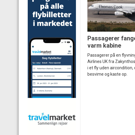
Passagerer fange
varm kabine
Passagerer på en flyvn
Airlines UK fra Zakyntho
i et fly uden aircondition, o
besvime og kaste op.