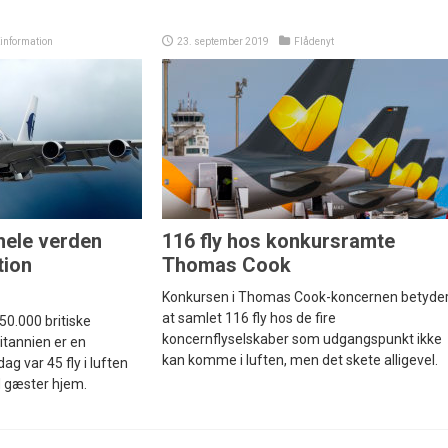
kinformation
23. september 2019
Flådenyt
hele verden
116 fly hos konkursramte
tion
Thomas Cook
Konkursen i Thomas Cook-koncernen betyder
at samlet 116 fly hos de fire
50.000 britiske
koncernflyselskaber som udgangspunkt ikke
ritannien er en
kan komme i luften, men det skete alligevel.
ag var 45 fly i luften
ld gæster hjem.