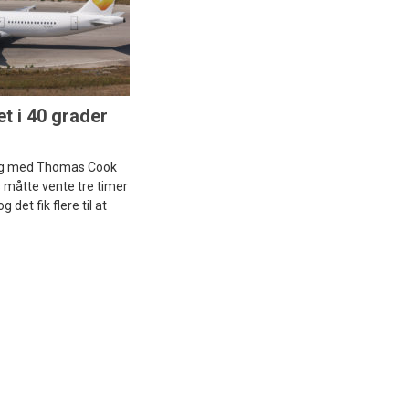
t i 40 grader
ing med Thomas Cook
s måtte vente tre timer
g det fik flere til at