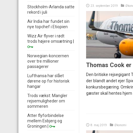
23. september 2019
Økon
Stockholm-Arlanda satte
rekord i juli
Air India har fundet sin
nye topchef i Etiopien
Wizz Air flyver i rødt
trods højere omsætning
|
Norwegian-koncernen
over tre millioner
Thomas Cook er 
passagerer
Den britiske rejsegigant
Lufthansa har slået
der blandt andet ejer Spie
dørene op for historisk
hangar
konkursbegæring. Omkri
gæster skal hentes hjem 
Trods vækst: Mangler
rejsemuligheder om
sommeren
Atter flyforbindelse
mellem Esbjerg og
8. maj 2019
Økonomi
Groningen
|