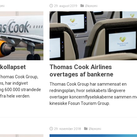
omi
29. august 2019
Økonomi
kollapset
Thomas Cook Airlines
overtages af bankerne
 Thomas Cook Group,
s, har indgivet
Thomas Cook Group har sammensat en
ng 600.000 strandede
redningsplan, hvor selskabets långivere
fra hele verden.
overtager koncernflyselskaberne sammen m
kinesiske Fosun Tourism Group.
29. november 2018
Økonomi