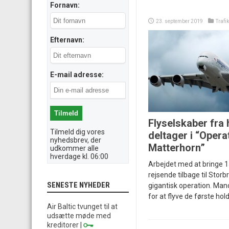
Fornavn:
23. september 2019
Trafi
Efternavn:
E-mail adresse:
Flyselskaber fra 
Tilmeld dig vores
deltager i “Opera
nyhedsbrev, der
Matterhorn”
udkommer alle
hverdage kl. 06:00
Arbejdet med at bringe 1
rejsende tilbage til Storb
SENESTE NYHEDER
gigantisk operation. Mand
for at flyve de første ho
Air Baltic tvunget til at
udsætte møde med
kreditorer
|