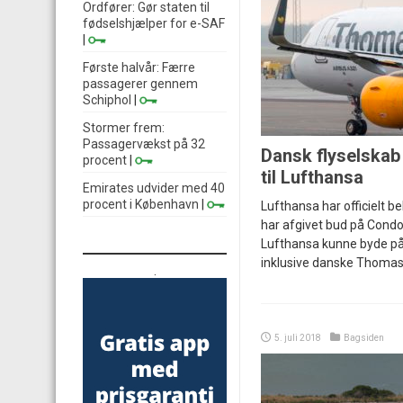
Ordfører: Gør staten til
fødselshjælper for e-SAF
|
Første halvår: Færre
passagerer gennem
Schiphol
|
Stormer frem:
Passagervækst på 32
Dansk flyselskab 
procent
|
til Lufthansa
Emirates udvider med 40
procent i København
|
Lufthansa har officielt b
har afgivet bud på Condor.
Lufthansa kunne byde på
inklusive danske Thomas 
.
5. juli 2018
Bagsiden