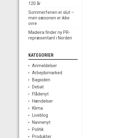
120 år
Sommerferien er slut –
men sæsonen er ikke
ovre
Madeira finder ny PR-
repræsentant i Norden
KATEGORIER
Anmeldelser
Arbejdsmarked
Bagsiden
Debat
Flådenyt
Hændelser
Klima
Liveblog
Navnenyt
Politik
Produkter