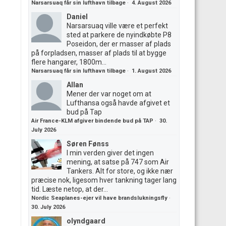
Narsarsuaq får sin lufthavn tilbage
·
4. August 2026
Daniel
Narsarsuaq ville være et perfekt
sted at parkere de nyindkøbte P8
Poseidon, der er masser af plads
på forpladsen, masser af plads til at bygge
flere hangarer, 1800m...
Narsarsuaq får sin lufthavn tilbage
·
1. August 2026
Allan
Mener der var noget om at
Lufthansa også havde afgivet et
bud på Tap
Air France-KLM afgiver bindende bud på TAP
·
30.
July 2026
Søren Fønss
I min verden giver det ingen
mening, at satse på 747 som Air
Tankers. Alt for store, og ikke nær
præcise nok, ligesom hver tankning tager lang
tid. Læste netop, at der...
Nordic Seaplanes-ejer vil have brandslukningsfly
·
30. July 2026
olyndgaard