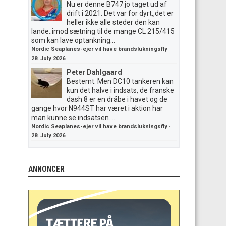
Nu er denne B747 jo taget ud af
drift i 2021. Det var for dyrt,,det er
heller ikke alle steder den kan
lande..imod sætning til de mange CL 215/415
som kan lave optankning...
Nordic Seaplanes-ejer vil have brandslukningsfly
·
28. July 2026
Peter Dahlgaard
Bestemt. Men DC10 tankeren kan
kun det halve i indsats, de franske
dash 8 er en dråbe i havet og de
gange hvor N944ST har været i aktion har
man kunne se indsatsen....
Nordic Seaplanes-ejer vil have brandslukningsfly
·
28. July 2026
ANNONCER
.