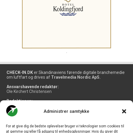
.
CHECK-IN.DK
er Skandinaviens førende digitale branchemedie
om luftfart og drives af
Travelmedia Nordic ApS.
Ansvarshavende redaktør:
Ole Kirchert Christensen
Redaktionen:
Christian Granhøj Skouboe
Henrik Baumgarten
Administrer samtykke
Danny Longhi Andreasen
Mathias Majlund Laursen
For at give dig de bedste oplevelser bruger vi teknologier som cookies til
Salg og jobannoncer:
at gemme og/eller få adgang til enhedsoplysninger. Hvis du giver dit