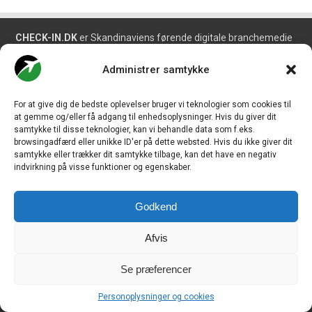
CHECK-IN.DK
er Skandinaviens førende digitale branchemedie
om luftfart og drives af
Travelmedia Nordic ApS.
Administrer samtykke
Ansvarshavende redaktør:
Ole Kirchert Christensen
Redaktionen:
For at give dig de bedste oplevelser bruger vi teknologier som cookies til
Christian Granhøj Skouboe
at gemme og/eller få adgang til enhedsoplysninger. Hvis du giver dit
Henrik Baumgarten
samtykke til disse teknologier, kan vi behandle data som f.eks.
Danny Longhi Andreasen
browsingadfærd eller unikke ID'er på dette websted. Hvis du ikke giver dit
Mathias Majlund Laursen
samtykke eller trækker dit samtykke tilbage, kan det have en negativ
indvirkning på visse funktioner og egenskaber.
Salg og jobannoncer:
salg@travelmedianordic.com
Godkend
Vi tager ansvar for indholdet og er tilmeldt
Afvis
Se præferencer
Siden er udviklet af
JHV Media Consult.
Personoplysninger og cookies