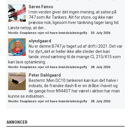
Søren Fønss
I min verden giver det ingen mening, at satse på
747 som Air Tankers. Alt for store, og ikke nær
præcise nok, ligesom hver tankning tager lang tid.
Læste netop, at der...
Nordic Seaplanes-ejer vil have brandslukningsfly
·
30. July 2026
olyndgaard
Nu er denne B747 jo taget ud af drift i 2021. Det var
for dyrt,,det er heller ikke alle steder den kan
lande..imod sætning til de mange CL 215/415 som
kan lave optankning...
Nordic Seaplanes-ejer vil have brandslukningsfly
·
28. July 2026
Peter Dahlgaard
Bestemt. Men DC10 tankeren kan kun det halve i
indsats, de franske dash 8 er en dråbe i havet og
de gange hvor N944ST har været i aktion har man
kunne se indsatsen....
Nordic Seaplanes-ejer vil have brandslukningsfly
·
28. July 2026
ANNONCER