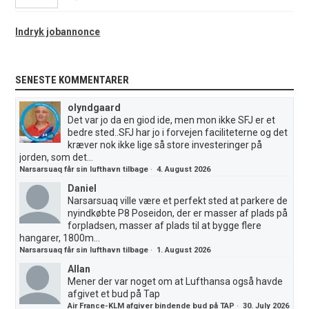
Indryk jobannonce
SENESTE KOMMENTARER
olyndgaard
Det var jo da en giod ide, men mon ikke SFJ er et
bedre sted..SFJ har jo i forvejen faciliteterne og det
kræver nok ikke lige så store investeringer på
jorden, som det...
Narsarsuaq får sin lufthavn tilbage
·
4. August 2026
Daniel
Narsarsuaq ville være et perfekt sted at parkere de
nyindkøbte P8 Poseidon, der er masser af plads på
forpladsen, masser af plads til at bygge flere
hangarer, 1800m...
Narsarsuaq får sin lufthavn tilbage
·
1. August 2026
Allan
Mener der var noget om at Lufthansa også havde
afgivet et bud på Tap
Air France-KLM afgiver bindende bud på TAP
·
30. July 2026