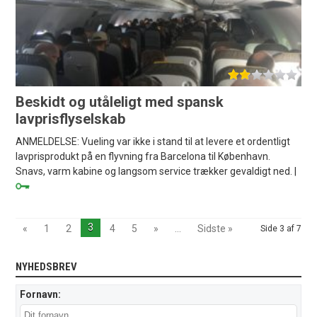
Beskidt og utåleligt med spansk
lavprisflyselskab
ANMELDELSE: Vueling var ikke i stand til at levere et ordentligt
lavprisprodukt på en flyvning fra Barcelona til København.
Snavs, varm kabine og langsom service trækker gevaldigt ned. |
3
«
1
2
4
5
»
...
Sidste »
Side 3 af 7
NYHEDSBREV
Fornavn: