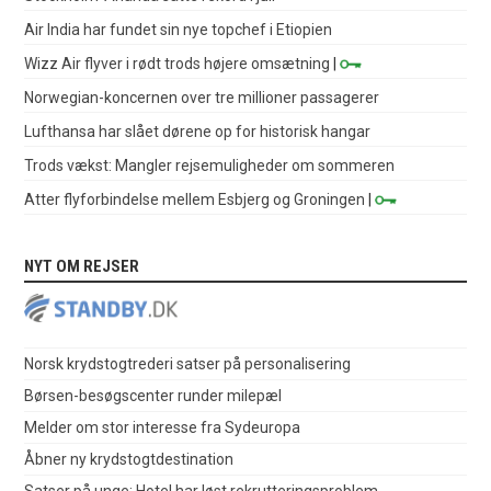
Air India har fundet sin nye topchef i Etiopien
Wizz Air flyver i rødt trods højere omsætning
|
Norwegian-koncernen over tre millioner passagerer
Lufthansa har slået dørene op for historisk hangar
Trods vækst: Mangler rejsemuligheder om sommeren
Atter flyforbindelse mellem Esbjerg og Groningen
|
NYT OM REJSER
Norsk krydstogtrederi satser på personalisering
Børsen-besøgscenter runder milepæl
Melder om stor interesse fra Sydeuropa
Åbner ny krydstogtdestination
Satser på unge: Hotel har løst rekrutteringsproblem