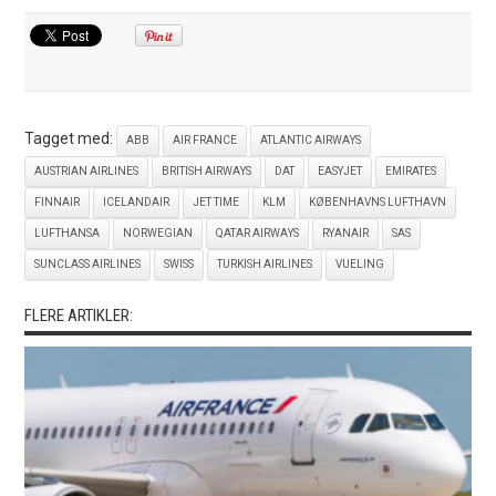
Tagget med:
ABB
AIR FRANCE
ATLANTIC AIRWAYS
AUSTRIAN AIRLINES
BRITISH AIRWAYS
DAT
EASYJET
EMIRATES
FINNAIR
ICELANDAIR
JET TIME
KLM
KØBENHAVNS LUFTHAVN
LUFTHANSA
NORWEGIAN
QATAR AIRWAYS
RYANAIR
SAS
SUNCLASS AIRLINES
SWISS
TURKISH AIRLINES
VUELING
FLERE ARTIKLER: