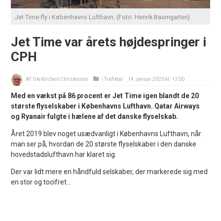
Jet Time-fly i Københavns Lufthavn. (Foto: Henrik Baumgarten)
Jet Time var årets højdespringer i
CPH
Af:
Ole Kirchert Christensen
i
Trafiktal
14. januar 2020 kl. 13:00
Med en vækst på 86 procent er Jet Time igen blandt de 20
største flyselskaber i Københavns Lufthavn. Qatar Airways
og Ryanair fulgte i hælene af det danske flyselskab.
Året 2019 blev noget usædvanligt i Københavns Lufthavn, når
man ser på, hvordan de 20 største flyselskaber i den danske
hovedstadslufthavn har klaret sig.
Der var lidt mere en håndfuld selskaber, der markerede sig med
en stor og tocifret...