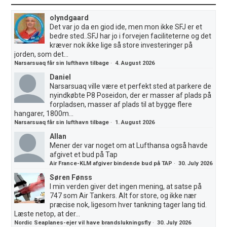
olyndgaard
Det var jo da en giod ide, men mon ikke SFJ er et
bedre sted..SFJ har jo i forvejen faciliteterne og det
kræver nok ikke lige så store investeringer på
jorden, som det...
Narsarsuaq får sin lufthavn tilbage
·
4. August 2026
Daniel
Narsarsuaq ville være et perfekt sted at parkere de
nyindkøbte P8 Poseidon, der er masser af plads på
forpladsen, masser af plads til at bygge flere
hangarer, 1800m...
Narsarsuaq får sin lufthavn tilbage
·
1. August 2026
Allan
Mener der var noget om at Lufthansa også havde
afgivet et bud på Tap
Air France-KLM afgiver bindende bud på TAP
·
30. July 2026
Søren Fønss
I min verden giver det ingen mening, at satse på
747 som Air Tankers. Alt for store, og ikke nær
præcise nok, ligesom hver tankning tager lang tid.
Læste netop, at der...
Nordic Seaplanes-ejer vil have brandslukningsfly
·
30. July 2026