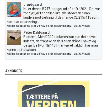
olyndgaard
Nu er denne B747 jo taget ud af drift i 2021. Det var
for dyrt,,det er heller ikke alle steder den kan
lande..imod sætning til de mange CL 215/415 som
kan lave optankning...
Nordic Seaplanes-ejer vil have brandslukningsfly
·
28. July 2026
Peter Dahlgaard
Bestemt. Men DC10 tankeren kan kun det halve i
indsats, de franske dash 8 er en dråbe i havet og
de gange hvor N944ST har været i aktion har man
kunne se indsatsen....
Nordic Seaplanes-ejer vil have brandslukningsfly
·
28. July 2026
ANNONCER
.