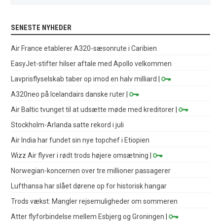
SENESTE NYHEDER
Air France etablerer A320-sæsonrute i Caribien
EasyJet-stifter hilser aftale med Apollo velkommen
Lavprisflyselskab taber op imod en halv milliard
|
A320neo på Icelandairs danske ruter
|
Air Baltic tvunget til at udsætte møde med kreditorer
|
Stockholm-Arlanda satte rekord i juli
Air India har fundet sin nye topchef i Etiopien
Wizz Air flyver i rødt trods højere omsætning
|
Norwegian-koncernen over tre millioner passagerer
Lufthansa har slået dørene op for historisk hangar
Trods vækst: Mangler rejsemuligheder om sommeren
Atter flyforbindelse mellem Esbjerg og Groningen
|