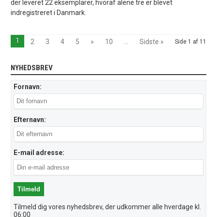
der leveret 22 eksemplarer, hvoraf alene tre er blevet
indregistreret i Danmark.
1
2
3
4
5
»
10
...
Sidste »
Side 1 af 11
NYHEDSBREV
Fornavn:
Efternavn:
E-mail adresse:
Tilmeld dig vores nyhedsbrev, der udkommer alle hverdage kl.
06:00