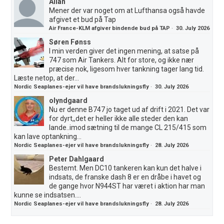
Allan
Mener der var noget om at Lufthansa også havde
afgivet et bud på Tap
Air France-KLM afgiver bindende bud på TAP
·
30. July 2026
Søren Fønss
I min verden giver det ingen mening, at satse på
747 som Air Tankers. Alt for store, og ikke nær
præcise nok, ligesom hver tankning tager lang tid.
Læste netop, at der...
Nordic Seaplanes-ejer vil have brandslukningsfly
·
30. July 2026
olyndgaard
Nu er denne B747 jo taget ud af drift i 2021. Det var
for dyrt,,det er heller ikke alle steder den kan
lande..imod sætning til de mange CL 215/415 som
kan lave optankning...
Nordic Seaplanes-ejer vil have brandslukningsfly
·
28. July 2026
Peter Dahlgaard
Bestemt. Men DC10 tankeren kan kun det halve i
indsats, de franske dash 8 er en dråbe i havet og
de gange hvor N944ST har været i aktion har man
kunne se indsatsen....
Nordic Seaplanes-ejer vil have brandslukningsfly
·
28. July 2026