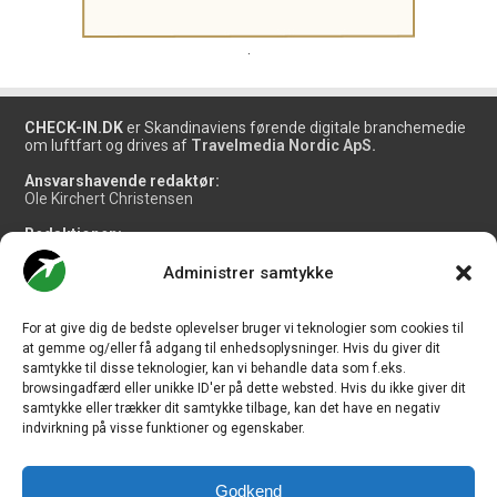
.
CHECK-IN.DK
er Skandinaviens førende digitale branchemedie
om luftfart og drives af
Travelmedia Nordic ApS.
Ansvarshavende redaktør:
Ole Kirchert Christensen
Redaktionen:
Christian Granhøj Skouboe
Henrik Baumgarten
Administrer samtykke
Danny Longhi Andreasen
Mathias Majlund Laursen
For at give dig de bedste oplevelser bruger vi teknologier som cookies til
Salg og jobannoncer:
at gemme og/eller få adgang til enhedsoplysninger. Hvis du giver dit
salg@travelmedianordic.com
samtykke til disse teknologier, kan vi behandle data som f.eks.
browsingadfærd eller unikke ID'er på dette websted. Hvis du ikke giver dit
samtykke eller trækker dit samtykke tilbage, kan det have en negativ
Vi tager ansvar for indholdet og er tilmeldt
indvirkning på visse funktioner og egenskaber.
Godkend