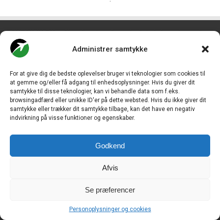
CHECK-IN.DK
er Skandinaviens førende digitale branchemedie
om luftfart og drives af
Travelmedia Nordic ApS.
Administrer samtykke
Ansvarshavende redaktør:
Ole Kirchert Christensen
For at give dig de bedste oplevelser bruger vi teknologier som cookies til
Redaktionen:
at gemme og/eller få adgang til enhedsoplysninger. Hvis du giver dit
Christian Granhøj Skouboe
samtykke til disse teknologier, kan vi behandle data som f.eks.
Henrik Baumgarten
browsingadfærd eller unikke ID'er på dette websted. Hvis du ikke giver dit
Danny Longhi Andreasen
samtykke eller trækker dit samtykke tilbage, kan det have en negativ
Mathias Majlund Laursen
indvirkning på visse funktioner og egenskaber.
Salg og jobannoncer:
salg@travelmedianordic.com
Godkend
Vi tager ansvar for indholdet og er tilmeldt
Afvis
Se præferencer
Siden er udviklet af
JHV Media Consult.
Personoplysninger og cookies