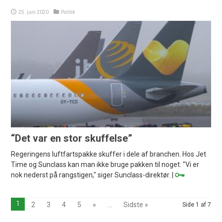
25. juni 2020
Politik
“Det var en stor skuffelse”
Regeringens luftfartspakke skuffer i dele af branchen. Hos Jet
Time og Sunclass kan man ikke bruge pakken til noget. "Vi er
nok nederst på rangstigen," siger Sunclass-direktør. |
1
2
3
4
5
»
...
Sidste »
Side 1 af 7