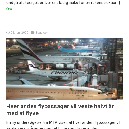
undgå afskedigelser. Der er stadig risiko for en rekonstruktion. |
26. juni 2020
Bagsiden
Hver anden flypassager vil vente halvt år
med at flyve
En ny undersøgelse fra IATA viser, at hver anden flypassager vil
vente seks måneder med at flyve som følge af den