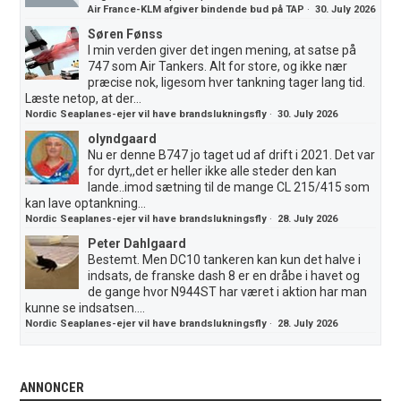
Air France-KLM afgiver bindende bud på TAP
·
30. July 2026
Søren Fønss
I min verden giver det ingen mening, at satse på
747 som Air Tankers. Alt for store, og ikke nær
præcise nok, ligesom hver tankning tager lang tid.
Læste netop, at der...
Nordic Seaplanes-ejer vil have brandslukningsfly
·
30. July 2026
olyndgaard
Nu er denne B747 jo taget ud af drift i 2021. Det var
for dyrt,,det er heller ikke alle steder den kan
lande..imod sætning til de mange CL 215/415 som
kan lave optankning...
Nordic Seaplanes-ejer vil have brandslukningsfly
·
28. July 2026
Peter Dahlgaard
Bestemt. Men DC10 tankeren kan kun det halve i
indsats, de franske dash 8 er en dråbe i havet og
de gange hvor N944ST har været i aktion har man
kunne se indsatsen....
Nordic Seaplanes-ejer vil have brandslukningsfly
·
28. July 2026
ANNONCER