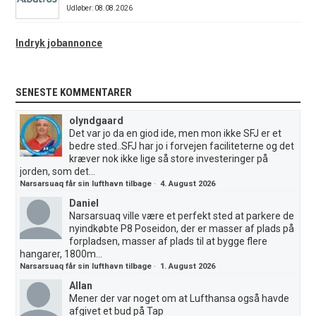
Udløber: 08.08.2026
Indryk jobannonce
SENESTE KOMMENTARER
olyndgaard
Det var jo da en giod ide, men mon ikke SFJ er et
bedre sted..SFJ har jo i forvejen faciliteterne og det
kræver nok ikke lige så store investeringer på
jorden, som det...
Narsarsuaq får sin lufthavn tilbage
·
4. August 2026
Daniel
Narsarsuaq ville være et perfekt sted at parkere de
nyindkøbte P8 Poseidon, der er masser af plads på
forpladsen, masser af plads til at bygge flere
hangarer, 1800m...
Narsarsuaq får sin lufthavn tilbage
·
1. August 2026
Allan
Mener der var noget om at Lufthansa også havde
afgivet et bud på Tap