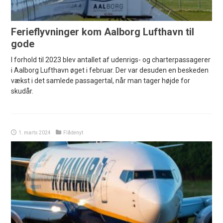
Ferieflyvninger kom Aalborg Lufthavn til
gode
I forhold til 2023 blev antallet af udenrigs- og charterpassagerer
i Aalborg Lufthavn øget i februar. Der var desuden en beskeden
vækst i det samlede passagertal, når man tager højde for
skudår.
1. marts 2024
Flådenyt