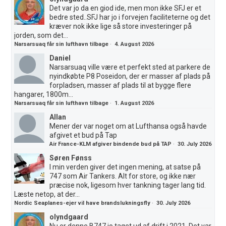
Det var jo da en giod ide, men mon ikke SFJ er et
bedre sted..SFJ har jo i forvejen faciliteterne og det
kræver nok ikke lige så store investeringer på
jorden, som det...
Narsarsuaq får sin lufthavn tilbage
·
4. August 2026
Daniel
Narsarsuaq ville være et perfekt sted at parkere de
nyindkøbte P8 Poseidon, der er masser af plads på
forpladsen, masser af plads til at bygge flere
hangarer, 1800m...
Narsarsuaq får sin lufthavn tilbage
·
1. August 2026
Allan
Mener der var noget om at Lufthansa også havde
afgivet et bud på Tap
Air France-KLM afgiver bindende bud på TAP
·
30. July 2026
Søren Fønss
I min verden giver det ingen mening, at satse på
747 som Air Tankers. Alt for store, og ikke nær
præcise nok, ligesom hver tankning tager lang tid.
Læste netop, at der...
Nordic Seaplanes-ejer vil have brandslukningsfly
·
30. July 2026
olyndgaard
Nu er denne B747 jo taget ud af drift i 2021. Det var