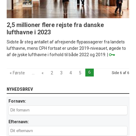
2,5 millioner flere rejste fra danske
lufthavne i 2023
Sidste år steg antallet af afrejsende flypassagerer fra landets
lufthavne, mens CPH fortsat er under 2019-niveauet, øgede to
af de jyske lufthavne i forhold til både 2022 og 2019. |
6
« Første
...
«
2
3
4
5
Side 6 af 6
NYHEDSBREV
Fornavn:
Efternavn: