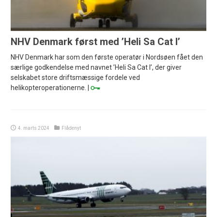
NHV Denmark først med ’Heli Sa Cat I’
NHV Denmark har som den første operatør i Nordsøen fået den
særlige godkendelse med navnet ’Heli Sa Cat I’, der giver
selskabet store driftsmæssige fordele ved
helikopteroperationerne. |
4. marts 2024
Flådenyt