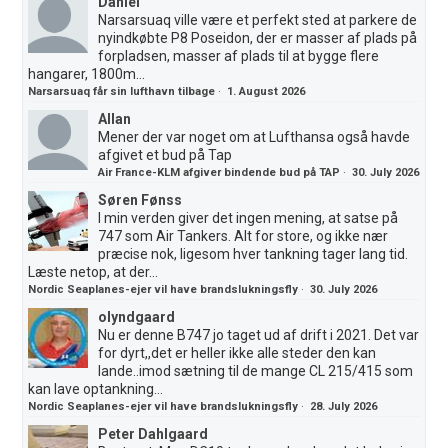
Daniel
Narsarsuaq ville være et perfekt sted at parkere de
nyindkøbte P8 Poseidon, der er masser af plads på
forpladsen, masser af plads til at bygge flere
hangarer, 1800m...
Narsarsuaq får sin lufthavn tilbage
·
1. August 2026
Allan
Mener der var noget om at Lufthansa også havde
afgivet et bud på Tap
Air France-KLM afgiver bindende bud på TAP
·
30. July 2026
Søren Fønss
I min verden giver det ingen mening, at satse på
747 som Air Tankers. Alt for store, og ikke nær
præcise nok, ligesom hver tankning tager lang tid.
Læste netop, at der...
Nordic Seaplanes-ejer vil have brandslukningsfly
·
30. July 2026
olyndgaard
Nu er denne B747 jo taget ud af drift i 2021. Det var
for dyrt,,det er heller ikke alle steder den kan
lande..imod sætning til de mange CL 215/415 som
kan lave optankning...
Nordic Seaplanes-ejer vil have brandslukningsfly
·
28. July 2026
Peter Dahlgaard