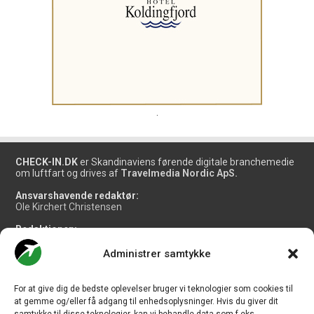
.
CHECK-IN.DK
er Skandinaviens førende digitale branchemedie
om luftfart og drives af
Travelmedia Nordic ApS.
Ansvarshavende redaktør:
Ole Kirchert Christensen
Redaktionen:
Christian Granhøj Skouboe
Henrik Baumgarten
Administrer samtykke
Danny Longhi Andreasen
Mathias Majlund Laursen
For at give dig de bedste oplevelser bruger vi teknologier som cookies til
Salg og jobannoncer:
at gemme og/eller få adgang til enhedsoplysninger. Hvis du giver dit
salg@travelmedianordic.com