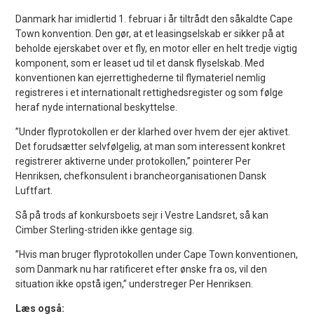
Danmark har imidlertid 1. februar i år tiltrådt den såkaldte Cape
Town konvention. Den gør, at et leasingselskab er sikker på at
beholde ejerskabet over et fly, en motor eller en helt tredje vigtig
komponent, som er leaset ud til et dansk flyselskab. Med
konventionen kan ejerrettighederne til flymateriel nemlig
registreres i et internationalt rettighedsregister og som følge
heraf nyde international beskyttelse.
”Under flyprotokollen er der klarhed over hvem der ejer aktivet.
Det forudsætter selvfølgelig, at man som interessent konkret
registrerer aktiverne under protokollen,” pointerer Per
Henriksen, chefkonsulent i brancheorganisationen Dansk
Luftfart.
Så på trods af konkursboets sejr i Vestre Landsret, så kan
Cimber Sterling-striden ikke gentage sig.
”Hvis man bruger flyprotokollen under Cape Town konventionen,
som Danmark nu har ratificeret efter ønske fra os, vil den
situation ikke opstå igen,” understreger Per Henriksen.
Læs også: