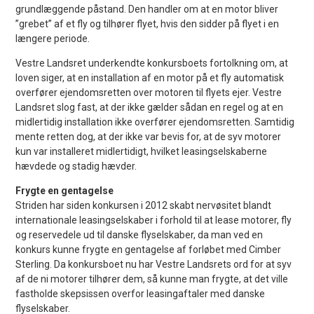
grundlæggende påstand. Den handler om at en motor bliver
”grebet” af et fly og tilhører flyet, hvis den sidder på flyet i en
længere periode.
Vestre Landsret underkendte konkursboets fortolkning om, at
loven siger, at en installation af en motor på et fly automatisk
overfører ejendomsretten over motoren til flyets ejer. Vestre
Landsret slog fast, at der ikke gælder sådan en regel og at en
midlertidig installation ikke overfører ejendomsretten. Samtidig
mente retten dog, at der ikke var bevis for, at de syv motorer
kun var installeret midlertidigt, hvilket leasingselskaberne
hævdede og stadig hævder.
Frygte en gentagelse
Striden har siden konkursen i 2012 skabt nervøsitet blandt
internationale leasingselskaber i forhold til at lease motorer, fly
og reservedele ud til danske flyselskaber, da man ved en
konkurs kunne frygte en gentagelse af forløbet med Cimber
Sterling. Da konkursboet nu har Vestre Landsrets ord for at syv
af de ni motorer tilhører dem, så kunne man frygte, at det ville
fastholde skepsissen overfor leasingaftaler med danske
flyselskaber.