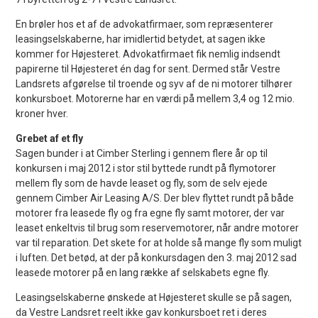
En brøler hos et af de advokatfirmaer, som repræsenterer
leasingselskaberne, har imidlertid betydet, at sagen ikke
kommer for Højesteret. Advokatfirmaet fik nemlig indsendt
papirerne til Højesteret én dag for sent. Dermed står Vestre
Landsrets afgørelse til troende og syv af de ni motorer tilhører
konkursboet. Motorerne har en værdi på mellem 3,4 og 12 mio.
kroner hver.
Grebet af et fly
Sagen bunder i at Cimber Sterling i gennem flere år op til
konkursen i maj 2012 i stor stil byttede rundt på flymotorer
mellem fly som de havde leaset og fly, som de selv ejede
gennem Cimber Air Leasing A/S. Der blev flyttet rundt på både
motorer fra leasede fly og fra egne fly samt motorer, der var
leaset enkeltvis til brug som reservemotorer, når andre motorer
var til reparation. Det skete for at holde så mange fly som muligt
i luften. Det betød, at der på konkursdagen den 3. maj 2012 sad
leasede motorer på en lang række af selskabets egne fly.
Leasingselskaberne ønskede at Højesteret skulle se på sagen,
da Vestre Landsret reelt ikke gav konkursboet ret i deres