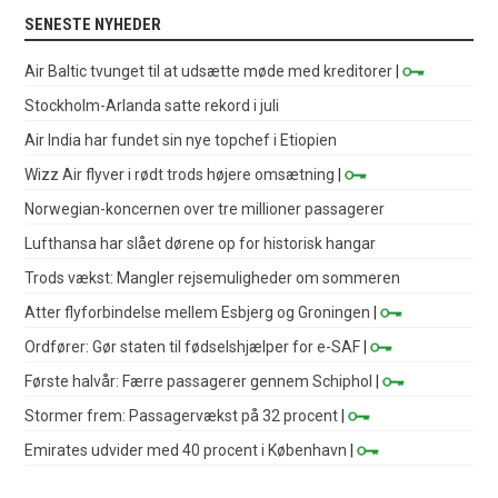
SENESTE NYHEDER
Air Baltic tvunget til at udsætte møde med kreditorer
|
Stockholm-Arlanda satte rekord i juli
Air India har fundet sin nye topchef i Etiopien
Wizz Air flyver i rødt trods højere omsætning
|
Norwegian-koncernen over tre millioner passagerer
Lufthansa har slået dørene op for historisk hangar
Trods vækst: Mangler rejsemuligheder om sommeren
Atter flyforbindelse mellem Esbjerg og Groningen
|
Ordfører: Gør staten til fødselshjælper for e-SAF
|
Første halvår: Færre passagerer gennem Schiphol
|
Stormer frem: Passagervækst på 32 procent
|
Emirates udvider med 40 procent i København
|