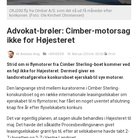
CRJ200 fly fra Cimber A/S. som det så ud få måneder efter
konkursen. (Foto: Ole Kirchert Christensen)
Advokat-brøler: Cimber-motorsag
ikke for Højesteret
Af:
Andreas Krog
i
NYHEDER
18. februar 2016 kl. 00:00
Print
Strid om ni flymotorer fra Cimber Sterling-boet kommer ved
en fejl ikke for Højesteret. Dermed giver en
landsretsafgørelse konkursboet ejerskab til syv motorer.
Den langvarige strid mellem kuratorerne i Cimber Sterling-
konskursboet og en række internationale leasingselskaber om
ejerskabet til ni flymotorer, har fået en noget uventet afslutning
knap fire år efter flyselskabets konkurs.
Det var egentlig planen, at sagen skulle behandles i Højesteret til
maj. Det havde det såkaldte Procesbevillingsnævn givet
leasingselskaber grønt lys til, efter at selskaberne havde tabt 2-
7 i byretten og 2-7 i Vestre Landsret.