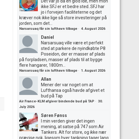
Det var jo da en giod ide, men mon
ikke SFJ er et bedre sted..SFJ har
jo i forvejen faciliteterne og det
kræver nok ikke lige så store investeringer på
jorden, som det...
Narsarsuaq får sin lufthavn tilbage
·
4. August 2026
Daniel
Narsarsuaq ville være et perfekt
sted at parkere de nyindkøbte P8
Poseidon, der er masser af plads
på forpladsen, masser af plads til at bygge
flere hangarer, 1800m...
Narsarsuaq får sin lufthavn tilbage
·
1. August 2026
Allan
Mener der var noget om at
Lufthansa også havde afgivet et
bud på Tap
Air France-KLM afgiver bindende bud på TAP
·
30.
July 2026
Søren Fønss
I min verden giver det ingen
mening, at satse på 747 som Air
Tankers. Alt for store, og ikke nær
præcise nok, ligesom hver tankning tager lang