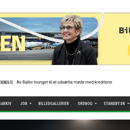
SENESTE:
Stockholm-Arlanda satte reko
SARKIV
JOB
BILLEDGALLERIER
ORDBOG
STANDBY.DK