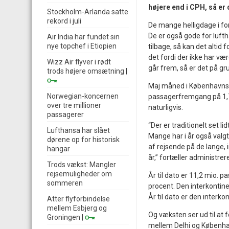
højere end i CPH, så er 
Stockholm-Arlanda satte
rekord i juli
De mange helligdage i for
De er også gode for luft
Air India har fundet sin
nye topchef i Etiopien
tilbage, så kan det altid 
det fordi der ikke har v
Wizz Air flyver i rødt
går frem, så er det på gr
trods højere omsætning
|
Maj måned i Københavns L
Norwegian-koncernen
passagerfremgang på 1,7 
over tre millioner
naturligvis.
passagerer
“Der er traditionelt set l
Lufthansa har slået
Mange har i år også valgt 
dørene op for historisk
af rejsende på de lange, i
hangar
år,” fortæller administr
Trods vækst: Mangler
rejsemuligheder om
År til dato er 11,2 mio. 
sommeren
procent. Den interkontine
År til dato er den interko
Atter flyforbindelse
mellem Esbjerg og
Og væksten ser ud til at 
Groningen
|
mellem Delhi og Københa