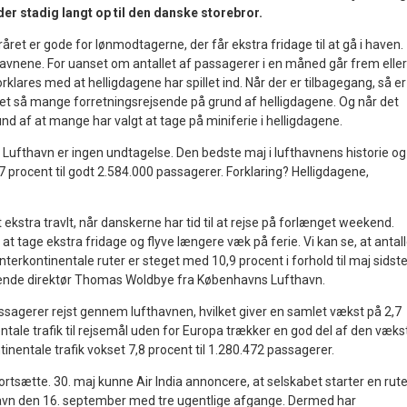
der stadig langt op til den danske storebror.
året er gode for lønmodtagerne, der får ekstra fridage til at gå i haven.
havnene. For uanset om antallet af passagerer i en måned går frem eller
forklares med at helligdagene har spillet ind. Når der er tilbagegang, så er
æret så mange forretningsrejsende på grund af helligdagene. Og når det
und af at mange har valgt at tage på miniferie i helligdagene.
ufthavn er ingen undtagelse. Den bedste maj i lufthavnens historie og
procent til godt 2.584.000 passagerer. Forklaring? Helligdagene,
idt ekstra travlt, når danskerne har tid til at rejse på forlænget weekend.
at tage ekstra fridage og flyve længere væk på ferie. Vi kan se, at antall
nterkontinentale ruter er steget med 10,9 procent i forhold til maj sidst
erende direktør Thomas Woldbye fra Københavns Lufthavn.
passagerer rejst gennem lufthavnen, hvilket giver en samlet vækst på 2,7
ntale trafik til rejsemål uden for Europa trækker en god del af den vækst
ntinentale trafik vokset 7,8 procent til 1.280.472 passagerer.
fortsætte. 30. maj kunne Air India annoncere, at selskabet starter en rut
vn den 16. september med tre ugentlige afgange. Dermed har