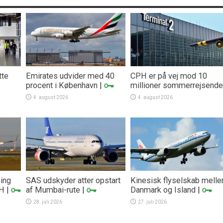
tte
Emirates udvider med 40
CPH er på vej mod 10
procent i København
|
millioner sommerrejsende
4. august 2026
4. august 2026
eing
SAS udskyder atter opstart
Kinesisk flyselskab mell
PH
|
af Mumbai-rute
|
Danmark og Island
|
28. juli 2026
27. juli 2026