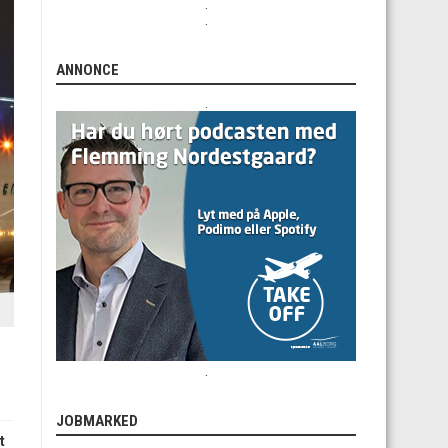
.
.
ANNONCE
.
.
JOBMARKED
t