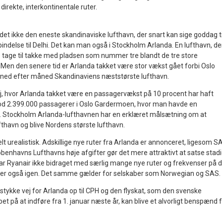
irekte, interkontinentale ruter.
et ikke den eneste skandinaviske lufthavn, der snart kan sige goddag ti
rbindelse til Delhi. Det kan man også i Stockholm Arlanda. En lufthavn, de
tage til takke med pladsen som nummer tre blandt de tre store
 Men den senere tid er Arlanda takket være stor vækst gået forbi Oslo
ed efter måned Skandinaviens næststørste lufthavn.
maj, hvor Arlanda takket være en passagervækst på 10 procent har haft
d 2.399.000 passagerer i Oslo Gardermoen, hvor man havde en
. Stockholm Arlanda-lufthavnen har en erklæret målsætning om at
havn og blive Nordens største lufthavn.
elt urealistisk. Adskillige nye ruter fra Arlanda er annonceret, ligesom S
Københavns Lufthavns høje afgifter gør det mere attraktivt at satse stad
ar Ryanair ikke bidraget med særlig mange nye ruter og frekvenser på 
lder også igen. Det samme gælder for selskaber som Norwegian og SAS.
 stykke vej for Arlanda op til CPH og den flyskat, som den svenske
et på at indføre fra 1. januar næste år, kan blive et alvorligt benspænd 