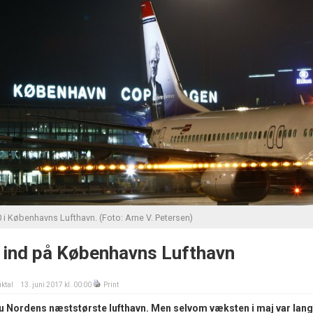
i Københavns Lufthavn. (Foto: Arne V. Petersen)
r ind på Københavns Lufthavn
iktal
13. juni 2017 kl. 00:00
Print
u Nordens næststørste lufthavn. Men selvom væksten i maj var lang