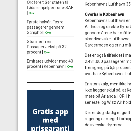
Ordfører: Gør staten til
Københavns Lufthavn 35 d
fødselshjælper for e-SAF
|
Overhale København
Københavns Lufthavn er d
Første halvår: Færre
Air India og direkte flyfo
passagerer gennem
Schiphol
|
gennem årene har måtte 
skandinaviske lufthavne.
Stormer frem:
Gardermoen og er nu mån
Passagervækst på 32
procent
|
Det er også tilfældet i 
Emirates udvider med 40
2.431.000 passagerer mo
procent i København
|
fremgang på 5,5 procent
overhale Københavns Luft
En stor skalp, men ikke h
.
ikke lægger skjul på, at 
mere på Arlanda. I CPH h
seneste, og Wizz Air ho
Der er dog stadig et godt
regering er meget forhipp
de svenske drømme.