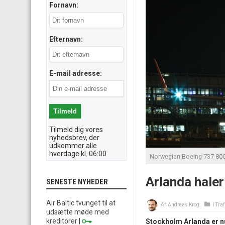
Fornavn:
Efternavn:
E-mail adresse:
Tilmeld dig vores
nyhedsbrev, der
udkommer alle
hverdage kl. 06:00
Norwegian Boeing 737-800 
Arlanda hale
SENESTE NYHEDER
Air Baltic tvunget til at
Af:
Andreas Krog
i
Traf
udsætte møde med
kreditorer
|
Stockholm Arlanda er n