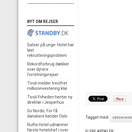
.
NYT OM REJSER
Satser på unge: Hotel har
løst
rekrutteringsproblem
Rekordforbrug dækker
over dyrere
forretningsrejser
Tivoli melder trecifret
millioninvestering klar
Tivoli Friheden henter ny
direktør i Jesperhus
Go Nordic: For få
danskere kender Oslo
Tagget med:
KØBENHAVNS
Ruths Hotel udnævner
første hotelchef i over
FLERE ARTIKLER: