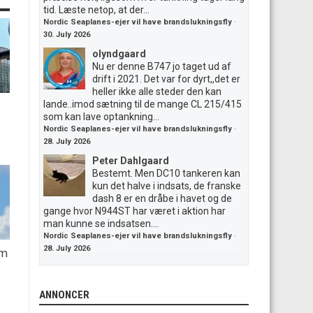
tid. Læste netop, at der...
Nordic Seaplanes-ejer vil have brandslukningsfly
·
30. July 2026
olyndgaard
Nu er denne B747 jo taget ud af
drift i 2021. Det var for dyrt,,det er
heller ikke alle steder den kan
lande..imod sætning til de mange CL 215/415
som kan lave optankning...
Nordic Seaplanes-ejer vil have brandslukningsfly
·
28. July 2026
Peter Dahlgaard
Bestemt. Men DC10 tankeren kan
kun det halve i indsats, de franske
dash 8 er en dråbe i havet og de
gange hvor N944ST har været i aktion har
man kunne se indsatsen....
Nordic Seaplanes-ejer vil have brandslukningsfly
·
28. July 2026
em
ANNONCER