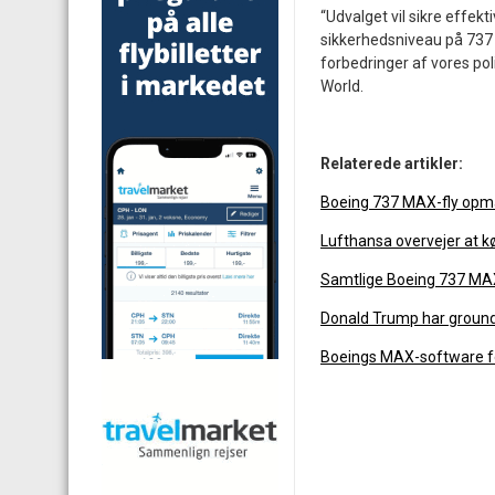
“Udvalget vil sikre effekt
sikkerhedsniveau på 73
forbedringer af vores pol
World.
Relaterede artikler:
Boeing 737 MAX-fly opma
Lufthansa overvejer at 
Samtlige Boeing 737 MAX
Donald Trump har groun
Boeings MAX-software fø