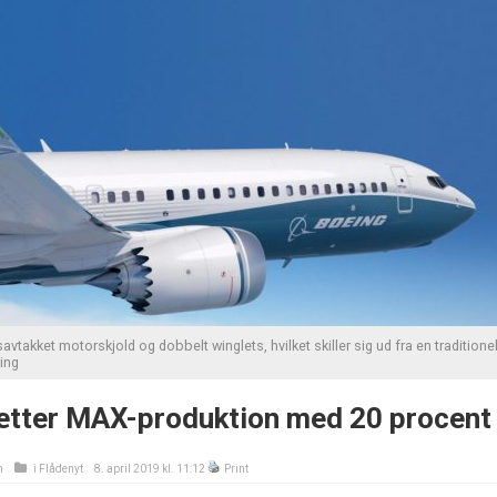
takket motorskjold og dobbelt winglets, hvilket skiller sig ud fra en traditione
ing
tter MAX-produktion med 20 procent
n
i
Flådenyt
8. april 2019 kl. 11:12
Print