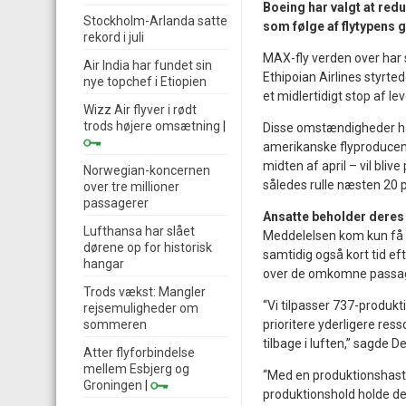
Boeing har valgt at red
Stockholm-Arlanda satte
som følge af flytypens 
rekord i juli
MAX-fly verden over har 
Air India har fundet sin
Ethipoian Airlines styrte
nye topchef i Etiopien
et midlertidigt stop af le
Wizz Air flyver i rødt
trods højere omsætning
|
Disse omstændigheder har
amerikanske flyproducent
midten af april – vil bli
Norwegian-koncernen
således rulle næsten 20 
over tre millioner
passagerer
Ansatte beholder deres
Lufthansa har slået
Meddelelsen kom kun få ø
dørene op for historisk
samtidig også kort tid ef
hangar
over de omkomne passage
Trods vækst: Mangler
“Vi tilpasser 737-produk
rejsemuligheder om
sommeren
prioritere yderligere res
tilbage i luften,” sagde 
Atter flyforbindelse
mellem Esbjerg og
“Med en produktionshasti
Groningen
|
produktionshold holde d