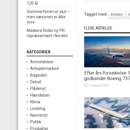
120 år
Sommerferien er slut –
Tagget med:
BOEING
men sæsonen er ikke
ovre
FLERE ARTIKLER:
Madeira finder ny PR-
repræsentant i Norden
KATEGORIER
Anmeldelser
Arbejdsmarked
Efter års forsinkelse:
Bagsiden
godkender Boeing 73
Debat
4. august 2026
Flådenyt
Hændelser
Klima
Liveblog
Navnenyt
Politik
Produkter