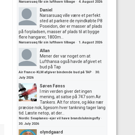
Narsarsuaq får sin lufthavn tilbage
·
4. August 2026
Daniel
Narsarsuaq ville være et perfekt
sted at parkere de nyindkøbte P8
Poseidon, der er masser af plads
på forpladsen, masser af plads til at bygge
flere hangarer, 1800m...
Narsarsuaq får sin lufthavn tilbage
·
1. August 2026
Allan
Mener der var noget om at
Lufthansa også havde afgivet et
bud på Tap
Air France-KLM afgiver bindende bud på TAP
·
30.
July 2026
Søren Fønss
I min verden giver det ingen
mening, at satse på 747 som Air
Tankers. Alt for store, og ikke nær
præcise nok, ligesom hver tankning tager lang
tid. Læste netop, at der...
Nordic Seaplanes-ejer vil have brandslukningsfly
·
30. July 2026
olyndgaard