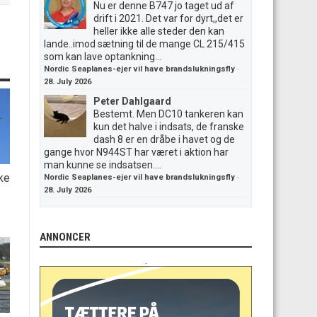
Nu er denne B747 jo taget ud af
drift i 2021. Det var for dyrt,,det er
heller ikke alle steder den kan
lande..imod sætning til de mange CL 215/415
som kan lave optankning...
Nordic Seaplanes-ejer vil have brandslukningsfly
·
28. July 2026
Peter Dahlgaard
Bestemt. Men DC10 tankeren kan
kun det halve i indsats, de franske
dash 8 er en dråbe i havet og de
gange hvor N944ST har været i aktion har
man kunne se indsatsen....
ke
Nordic Seaplanes-ejer vil have brandslukningsfly
·
28. July 2026
ANNONCER
.