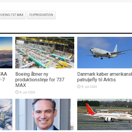
BOEING 737 MAX
FLYPRODUKTION
 FAA
Boeing åbner ny
Danmark køber amerikans
7-7
produktionslinje for 737
patruljefly til Arktis
MAX
8. juli 2026
8. juli 2026