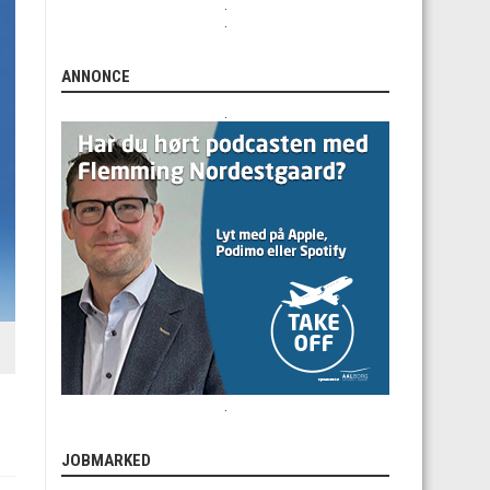
.
.
ANNONCE
.
l
.
JOBMARKED