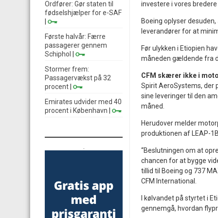
Ordfører: Gør staten til
investere i vores breder
fødselshjælper for e-SAF
Boeing oplyser desuden,
|
leverandører for at min
Første halvår: Færre
passagerer gennem
Før ulykken i Etiopien ha
Schiphol
|
måneden gældende fra
Stormer frem:
CFM skærer ikke i mot
Passagervækst på 32
Spirit AeroSystems, der p
procent
|
sine leveringer til den a
Emirates udvider med 40
måned.
procent i København
|
Herudover melder motorpr
produktionen af LEAP-1B
.
“Beslutningen om at opr
chancen for at bygge vide
tillid til Boeing og 737 M
CFM International.
I kølvandet på styrtet i E
gennemgå, hvordan flypr