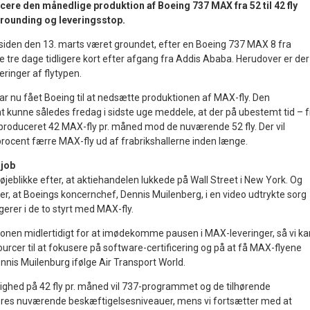
ucere den månedlige produktion af Boeing 737 MAX fra 52 til 42 fly
grounding og leveringsstop.
siden den 13. marts været groundet, efter en Boeing 737 MAX 8 fra
de tre dage tidligere kort efter afgang fra Addis Ababa. Herudover er der
veringer af flytypen.
 nu fået Boeing til at nedsætte produktionen af MAX-fly. Den
 kunne således fredag i sidste uge meddele, at der på ubestemt tid – f
ve produceret 42 MAX-fly pr. måned mod de nuværende 52 fly. Der vil
procent færre MAX-fly ud af frabrikshallerne inden længe.
 job
jeblikke efter, at aktiehandelen lukkede på Wall Street i New York. Og
ter, at Boeings koncernchef, Dennis Muilenberg, i en video udtrykte sorg
rer i de to styrt med MAX-fly.
tionen midlertidigt for at imødekomme pausen i MAX-leveringer, så vi ka
sourcer til at fokusere på software-certificering og på at få MAX-flyene
Dennis Muilenburg ifølge Air Transport World.
ghed på 42 fly pr. måned vil 737-programmet og de tilhørende
eres nuværende beskæftigelsesniveauer, mens vi fortsætter med at