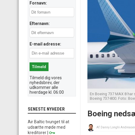
Fornavn:
Efternavn:
E-mail adresse:
Tilmeld dig vores
nyhedsbrev, der
udkommer alle
hverdage kl. 06:00
En Boeing 737 MAX 8 har sav
Boeing 737-800. Foto: Boe
SENESTE NYHEDER
Boeing nedsæ
Air Baltic tvunget til at
udsætte møde med
Af:
Danny Longhi Andrease
kreditorer
|