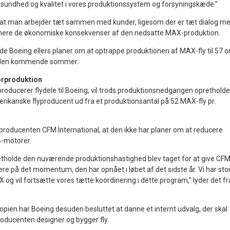
e sundhed og kvalitet i vores produktionssystem og forsyningskæde.”
 at man arbejder tæt sammen med kunder, ligesom der er tæt dialog m
imere de økonomiske konsekvenser af den nedsatte MAX-produktion.
vde Boeing ellers planer om at optrappe produktionen af MAX-fly til 57 
 den kommende sommer.
orproduktion
roducerer flydele til Boeing, vil trods produktionsnedgangen opretholde
merikanske flyproducent ud fra et produktionsantal på 52 MAX-fly pr.
oducenten CFM International, at den ikke har planer om at reducere
-motorer.
etholde den nuværende produktionshastighed blev taget for at give CF
re på det momentum, den har opnået i løbet af det sidste år. Vi har sto
AX og vil fortsætte vores tætte koordinering i dette program,” lyder det fr
tiopien har Boeing desuden besluttet at danne et internt udvalg, der skal
oducenten designer og bygger fly.