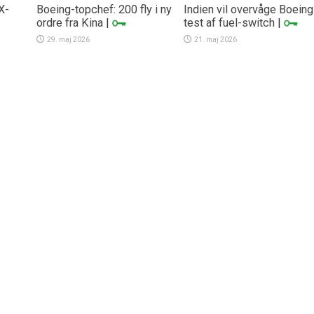
X-
Boeing-topchef: 200 fly i ny
Indien vil overvåge Boein
ordre fra Kina
|
test af fuel-switch
|
29. maj 2026
21. maj 2026