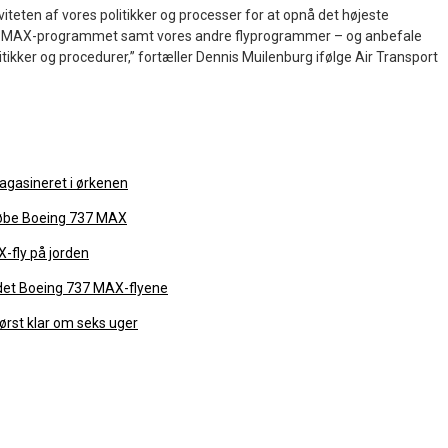
iviteten af vores politikker og processer for at opnå det højeste
7 MAX-programmet samt vores andre flyprogrammer – og anbefale
itikker og procedurer,” fortæller Dennis Muilenburg ifølge Air Transport
gasineret i ørkenen
købe Boeing 737 MAX
-fly på jorden
det Boeing 737 MAX-flyene
rst klar om seks uger