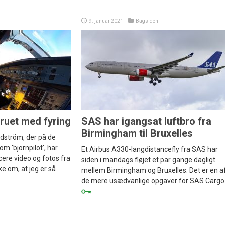
n
9. januar 2021
Bagsiden
truet med fyring
SAS har igangsat luftbro fra
Birmingham til Bruxelles
dström, der på de
m 'bjornpilot', har
Et Airbus A330-langdistancefly fra SAS har
cere video og fotos fra
siden i mandags fløjet et par gange dagligt
ke om, at jeg er så
mellem Birmingham og Bruxelles. Det er en a
de mere usædvanlige opgaver for SAS Cargo.