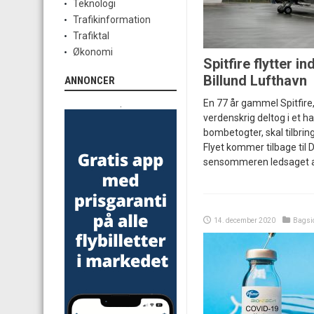
Teknologi
Trafikinformation
Trafiktal
Økonomi
Spitfire flytter in
Billund Lufthavn
ANNONCER
En 77 år gammel Spitfire
.
verdenskrig deltog i et h
bombetogter, skal tilbring
Flyet kommer tilbage til 
sensommeren ledsaget af 
14. december 2020
Bagsi