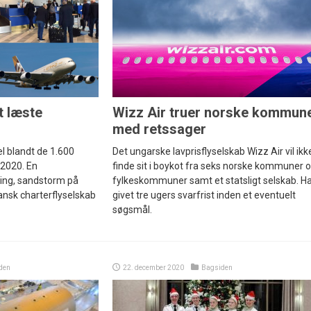
t læste
Wizz Air truer norske kommun
med retssager
l blandt de 1.600
Det ungarske lavprisflyselskab Wizz Air vil ikk
i 2020. En
finde sit i boykot fra seks norske kommuner 
ing, sandstorm på
fylkeskommuner samt et statsligt selskab. H
ansk charterflyselskab
givet tre ugers svarfrist inden et eventuelt
søgsmål.
den
22. december 2020
Bagsiden