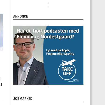
.
.
ANNONCE
.
f
 |
.
JOBMARKED