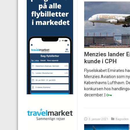
Menzies lander 
kunde i CPH
Flyselskabet Emirates har
Menzies Aviation som nyt
Københavns Lufthavn. Det
konkursen hos handlingse
december. |
3. januar 2021
Bagsiden