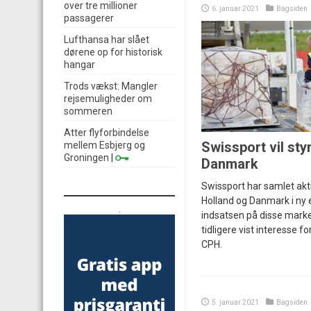
over tre millioner
6. januar 2021
Bagsiden
passagerer
Lufthansa har slået
dørene op for historisk
hangar
Trods vækst: Mangler
rejsemuligheder om
sommeren
Atter flyforbindelse
Swissport vil sty
mellem Esbjerg og
Groningen
|
Danmark
Swissport har samlet akti
Holland og Danmark i ny 
.
indsatsen på disse marke
tidligere vist interesse f
CPH.
5. januar 2021
Bagsiden