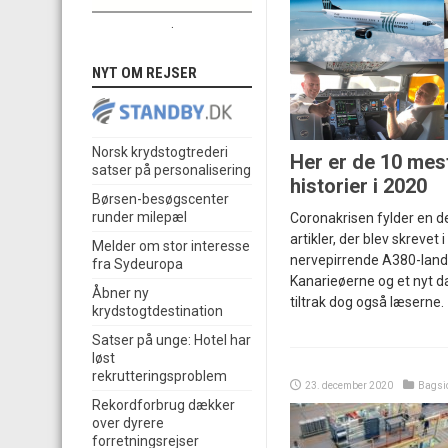
.
NYT OM REJSER
Norsk krydstogtrederi
Her er de 10 mes
satser på personalisering
historier i 2020
Børsen-besøgscenter
runder milepæl
Coronakrisen fylder en de
artikler, der blev skrevet 
Melder om stor interesse
nervepirrende A380-land
fra Sydeuropa
Kanarieøerne og et nyt d
Åbner ny
tiltrak dog også læserne.
krydstogtdestination
Satser på unge: Hotel har
løst
rekrutteringsproblem
23. december 2020
Bagsi
Rekordforbrug dækker
over dyrere
forretningsrejser