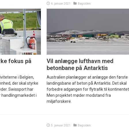
6. januar 2021
Bagsiden
rke fokus på
Vil anlægge lufthavn med
betonbane på Antarktis
viteterne i Belgien,
Australien planlægger at anlægge den første
enhed, der skal styrke
landingsbane af beton på Antarktis. Det skal
der. Swissport har
forbedre adgangen for flytrafik til kontinentet
or handlingmarkedet i
Men projektet møder modstand fra
miljøforskere.
5. januar 2021
Bagsiden