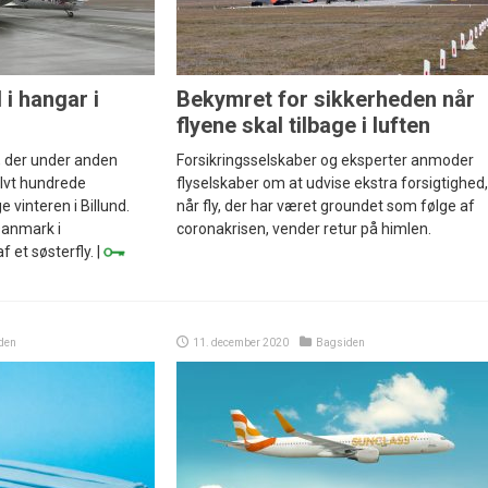
d i hangar i
Bekymret for sikkerheden når
flyene skal tilbage i luften
, der under anden
Forsikringsselskaber og eksperter anmoder
alvt hundrede
flyselskaber om at udvise ekstra forsigtighed,
e vinteren i Billund.
når fly, der har været groundet som følge af
Danmark i
coronakrisen, vender retur på himlen.
et søsterfly. |
den
11. december 2020
Bagsiden