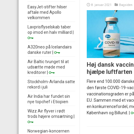
8. januar 2021
Bagsiden
EasyJet-stifter hilser
aftale med Apollo
velkommen
Lavprisflyselskab taber
op imod en halv milliard
|
A320neo på Icelandairs
danske ruter
|
Air Baltic tvunget til at
Høj dansk vaccin
udsætte møde med
hjælpe luftfarten
kreditorer
|
Flere end 100.000 danske
Stockholm-Arlanda satte
rekord i juli
den første COVID-19-vac
vaccinationsgraden er på 
Air India har fundet sin
EU. Sammen med et vacc
nye topchef i Etiopien
en konkurrencefordel, m
Wizz Air flyver i rødt
København og Billund. |
trods højere omsætning
|
Norwegian-koncernen