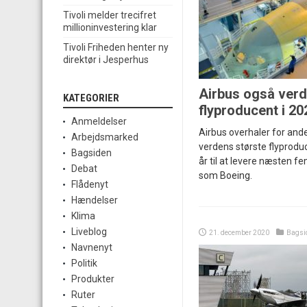
Tivoli melder trecifret
millioninvestering klar
Tivoli Friheden henter ny
direktør i Jesperhus
Airbus også verd
KATEGORIER
flyproducent i 20
Anmeldelser
Airbus overhaler for and
Arbejdsmarked
verdens største flyprodu
Bagsiden
år til at levere næsten 
Debat
som Boeing.
Flådenyt
Hændelser
Klima
Liveblog
21. december 2020
Bagsi
Navnenyt
Politik
Produkter
Ruter