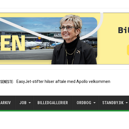
SENESTE:
Air France etablerer A320-sæsonrute
ARKIV
JOB
BILLEDGALLERIER
ORDBOG
STANDBY.DK