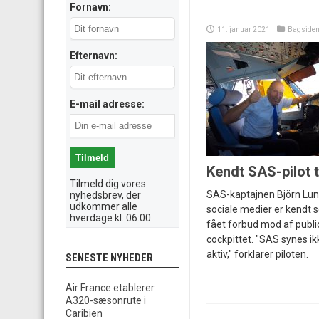
Fornavn:
11. januar 2021
Bagside
Efternavn:
E-mail adresse:
Kendt SAS-pilot 
Tilmeld dig vores
SAS-kaptajnen Björn Lun
nyhedsbrev, der
udkommer alle
sociale medier er kendt so
hverdage kl. 06:00
fået forbud mod af publi
cockpittet. "SAS synes ik
aktiv," forklarer piloten.
SENESTE NYHEDER
Air France etablerer
A320-sæsonrute i
Caribien