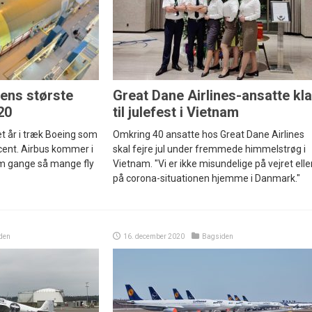
ens største
Great Dane Airlines-ansatte kla
20
til julefest i Vietnam
et år i træk Boeing som
Omkring 40 ansatte hos Great Dane Airlines
cent. Airbus kommer i
skal fejre jul under fremmede himmelstrøg i
fem gange så mange fly
Vietnam. "Vi er ikke misundelige på vejret elle
på corona-situationen hjemme i Danmark."
den
16. december 2020
Bagsiden