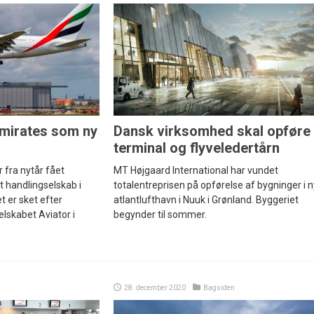
Emirates som ny
Dansk virksomhed skal opføre
terminal og flyveledertårn
 fra nytår fået
MT Højgaard International har vundet
 handlingselskab i
totalentreprisen på opførelse af bygninger i 
 er sket efter
atlantlufthavn i Nuuk i Grønland. Byggeriet
lskabet Aviator i
begynder til sommer.
28. december 2020
Bagsiden