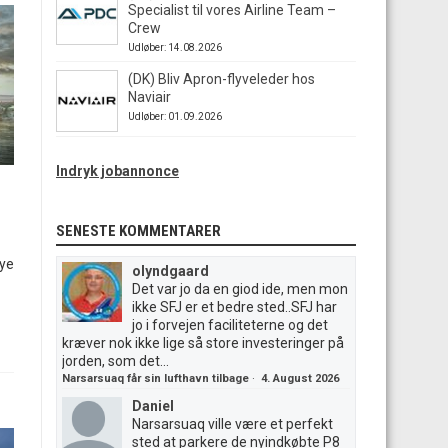
Specialist til vores Airline Team –
Crew
Udløber: 14.08.2026
(DK) Bliv Apron-flyveleder hos
Naviair
Udløber: 01.09.2026
Indryk jobannonce
SENESTE KOMMENTARER
nye
olyndgaard
Det var jo da en giod ide, men mon
ikke SFJ er et bedre sted..SFJ har
jo i forvejen faciliteterne og det
kræver nok ikke lige så store investeringer på
jorden, som det...
Narsarsuaq får sin lufthavn tilbage
·
4. August 2026
Daniel
Narsarsuaq ville være et perfekt
sted at parkere de nyindkøbte P8