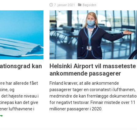
7. januar 2021
Bagsiden
ationsgrad kan
Helsinki Airport vil masseteste
ankommende passagerer
re har allerede fået
Finland kræver, at alle ankommende
cine, og
passagerer tager en coronatest i lufthavnen,
det højeste niveau i
medmindre de kan fremlægge dokumentatio
inepas kan det give
for negativt testsvar. Finnair mistede over 11
ener lufthavnene i
millioner passagerer i 2020.