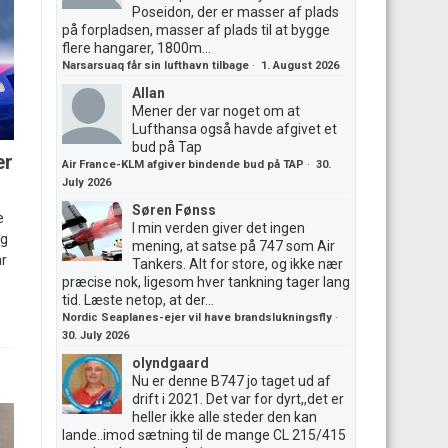
Poseidon, der er masser af plads
på forpladsen, masser af plads til at bygge
flere hangarer, 1800m...
Narsarsuaq får sin lufthavn tilbage
·
1. August 2026
Allan
Mener der var noget om at
Lufthansa også havde afgivet et
bud på Tap
er
Air France-KLM afgiver bindende bud på TAP
·
30.
July 2026
Søren Fønss
e
I min verden giver det ingen
og
mening, at satse på 747 som Air
ar
Tankers. Alt for store, og ikke nær
præcise nok, ligesom hver tankning tager lang
tid. Læste netop, at der...
Nordic Seaplanes-ejer vil have brandslukningsfly
·
30. July 2026
olyndgaard
Nu er denne B747 jo taget ud af
drift i 2021. Det var for dyrt,,det er
heller ikke alle steder den kan
lande..imod sætning til de mange CL 215/415