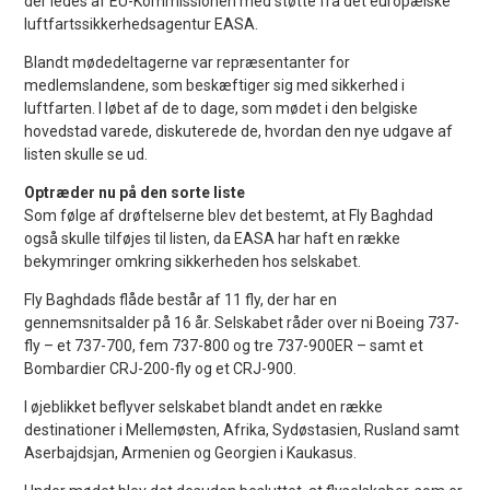
der ledes af EU-Kommissionen med støtte fra det europæiske
luftfartssikkerhedsagentur EASA.
Blandt mødedeltagerne var repræsentanter for
medlemslandene, som beskæftiger sig med sikkerhed i
luftfarten. I løbet af de to dage, som mødet i den belgiske
hovedstad varede, diskuterede de, hvordan den nye udgave af
listen skulle se ud.
Optræder nu på den sorte liste
Som følge af drøftelserne blev det bestemt, at Fly Baghdad
også skulle tilføjes til listen, da EASA har haft en række
bekymringer omkring sikkerheden hos selskabet.
Fly Baghdads flåde består af 11 fly, der har en
gennemsnitsalder på 16 år. Selskabet råder over ni Boeing 737-
fly – et 737-700, fem 737-800 og tre 737-900ER – samt et
Bombardier CRJ-200-fly og et CRJ-900.
I øjeblikket beflyver selskabet blandt andet en række
destinationer i Mellemøsten, Afrika, Sydøstasien, Rusland samt
Aserbajdsjan, Armenien og Georgien i Kaukasus.