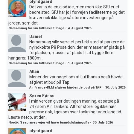
olyndgaard
Det var jo da en giod ide, men mon ikke SFJ er et
bedre sted..SFJ har jo i forvejen faciliteterne og det
kræver nok ikke lige så store investeringer på
jorden, som det...
Narsarsuaq får sin lufthavn tilbage
·
4. August 2026
Daniel
Narsarsuaq ville være et perfekt sted at parkere de
nyindkøbte P8 Poseidon, der er masser af plads på
forpladsen, masser af plads til at bygge flere
hangarer, 1800m...
Narsarsuaq får sin lufthavn tilbage
·
1. August 2026
Allan
Mener der var noget om at Lufthansa også havde
afgivet et bud på Tap
Air France-KLM afgiver bindende bud på TAP
·
30. July 2026
Søren Fønss
I min verden giver det ingen mening, at satse på
747 som Air Tankers. Alt for store, og ikke nær
præcise nok, ligesom hver tankning tager lang tid.
Læste netop, at der...
Nordic Seaplanes-ejer vil have brandslukningsfly
·
30. July 2026
olyndgaard