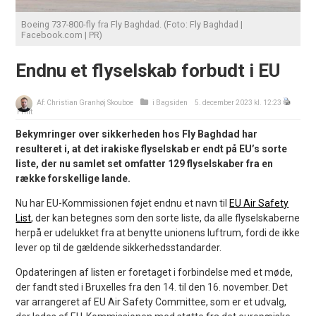
Boeing 737-800-fly fra Fly Baghdad. (Foto: Fly Baghdad |
Facebook.com | PR)
Endnu et flyselskab forbudt i EU
Af:
Christian Granhøj Skouboe
i
Bagsiden
5. december 2023 kl. 12:23
Print
Bekymringer over sikkerheden hos Fly Baghdad har
resulteret i, at det irakiske flyselskab er endt på EU’s sorte
liste, der nu samlet set omfatter 129 flyselskaber fra en
række forskellige lande.
Nu har EU-Kommissionen føjet endnu et navn til
EU Air Safety
List
, der kan betegnes som den sorte liste, da alle flyselskaberne
herpå er udelukket fra at benytte unionens luftrum, fordi de ikke
lever op til de gældende sikkerhedsstandarder.
Opdateringen af listen er foretaget i forbindelse med et møde,
der fandt sted i Bruxelles fra den 14. til den 16. november. Det
var arrangeret af EU Air Safety Committee, som er et udvalg,