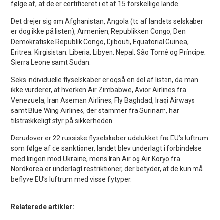
følge af, at de er certificeret i et af 15 forskellige lande.
Det drejer sig om Afghanistan, Angola (to af landets selskaber
er dog ikke på listen), Armenien, Republikken Congo, Den
Demokratiske Republik Congo, Djibouti, Equatorial Guinea,
Eritrea, Kirgisistan, Liberia, Libyen, Nepal, São Tomé og Príncipe,
Sierra Leone samt Sudan.
Seks individuelle flyselskaber er også en del af listen, da man
ikke vurderer, at hverken Air Zimbabwe, Avior Airlines fra
Venezuela, Iran Aseman Airlines, Fly Baghdad, Iraqi Airways
samt Blue Wing Airlines, der stammer fra Surinam, har
tilstrækkeligt styr på sikkerheden.
Derudover er 22 russiske flyselskaber udelukket fra EU’s luftrum
som følge af de sanktioner, landet blev underlagt i forbindelse
med krigen mod Ukraine, mens Iran Air og Air Koryo fra
Nordkorea er underlagt restriktioner, der betyder, at de kun må
beflyve EU’s luftrum med visse flytyper.
Relaterede artikler: