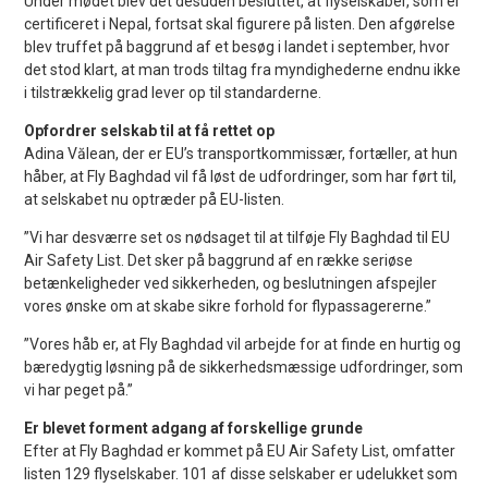
Under mødet blev det desuden besluttet, at flyselskaber, som er
certificeret i Nepal, fortsat skal figurere på listen. Den afgørelse
blev truffet på baggrund af et besøg i landet i september, hvor
det stod klart, at man trods tiltag fra myndighederne endnu ikke
i tilstrækkelig grad lever op til standarderne.
Opfordrer selskab til at få rettet op
Adina Vălean, der er EU’s transportkommissær, fortæller, at hun
håber, at Fly Baghdad vil få løst de udfordringer, som har ført til,
at selskabet nu optræder på EU-listen.
”Vi har desværre set os nødsaget til at tilføje Fly Baghdad til EU
Air Safety List. Det sker på baggrund af en række seriøse
betænkeligheder ved sikkerheden, og beslutningen afspejler
vores ønske om at skabe sikre forhold for flypassagererne.”
”Vores håb er, at Fly Baghdad vil arbejde for at finde en hurtig og
bæredygtig løsning på de sikkerhedsmæssige udfordringer, som
vi har peget på.”
Er blevet forment adgang af forskellige grunde
Efter at Fly Baghdad er kommet på EU Air Safety List, omfatter
listen 129 flyselskaber. 101 af disse selskaber er udelukket som