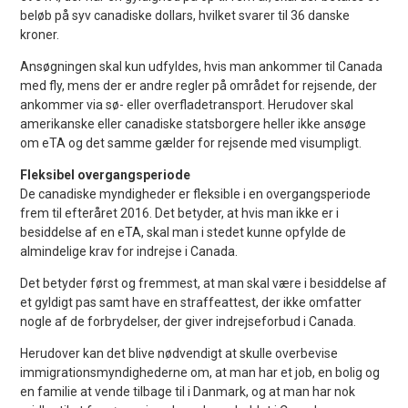
beløb på syv canadiske dollars, hvilket svarer til 36 danske
kroner.
Ansøgningen skal kun udfyldes, hvis man ankommer til Canada
med fly, mens der er andre regler på området for rejsende, der
ankommer via sø- eller overfladetransport. Herudover skal
amerikanske eller canadiske statsborgere heller ikke ansøge
om eTA og det samme gælder for rejsende med visumpligt.
Fleksibel overgangsperiode
De canadiske myndigheder er fleksible i en overgangsperiode
frem til efteråret 2016. Det betyder, at hvis man ikke er i
besiddelse af en eTA, skal man i stedet kunne opfylde de
almindelige krav for indrejse i Canada.
Det betyder først og fremmest, at man skal være i besiddelse af
et gyldigt pas samt have en straffeattest, der ikke omfatter
nogle af de forbrydelser, der giver indrejseforbud i Canada.
Herudover kan det blive nødvendigt at skulle overbevise
immigrationsmyndighederne om, at man har et job, en bolig og
en familie at vende tilbage til i Danmark, og at man har nok