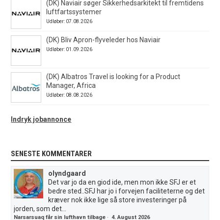
(DK) Naviair søger Sikkerhedsarkitekt til fremtidens
luftfartssystemer
Udløber: 07.08.2026
(DK) Bliv Apron-flyveleder hos Naviair
Udløber: 01.09.2026
(DK) Albatros Travel is looking for a Product
Manager, Africa
Udløber: 08.08.2026
Indryk jobannonce
SENESTE KOMMENTARER
olyndgaard
Det var jo da en giod ide, men mon ikke SFJ er et
bedre sted..SFJ har jo i forvejen faciliteterne og det
kræver nok ikke lige så store investeringer på
jorden, som det...
Narsarsuaq får sin lufthavn tilbage
·
4. August 2026