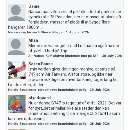
Daniel
Narsarsuaq ville være et perfekt sted at parkere de
nyindkøbte P8 Poseidon, der er masser af plads på
forpladsen, masser af plads til at bygge flere
hangarer, 1800m...
Narsarsuaq får sin lufthavn tilbage
·
1. August 2026
Allan
Mener der var noget om at Lufthansa også havde
afgivet et bud på Tap
Air France-KLM afgiver bindende bud på TAP
·
30. July 2026
Søren Fønss
I min verden giver det ingen mening, at satse på
747 som Air Tankers. Alt for store, og ikke nær
præcise nok, ligesom hver tankning tager lang tid.
Læste netop, at der...
Nordic Seaplanes-ejer vil have brandslukningsfly
·
30. July 2026
olyndgaard
Nu er denne B747 jo taget ud af drift i 2021. Det var
for dyrt,,det er heller ikke alle steder den kan
lande..imod sætning til de mange CL 215/415 som
kan lave optankning...
Nordic Seaplanes-ejer vil have brandslukningsfly
·
28. July 2026