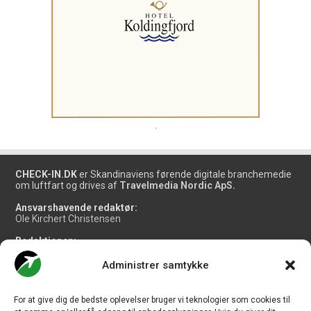
.
CHECK-IN.DK
er Skandinaviens førende digitale branchemedie
om luftfart og drives af
Travelmedia Nordic ApS.
Ansvarshavende redaktør:
Ole Kirchert Christensen
Redaktionen:
Christian Granhøj Skouboe
Henrik Baumgarten
Administrer samtykke
Danny Longhi Andreasen
Mathias Majlund Laursen
For at give dig de bedste oplevelser bruger vi teknologier som cookies til
Salg og jobannoncer: