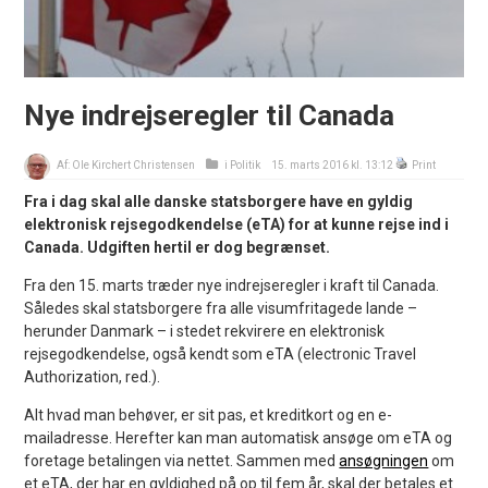
Nye indrejseregler til Canada
Af:
Ole Kirchert Christensen
i
Politik
15. marts 2016 kl. 13:12
Print
Fra i dag skal alle danske statsborgere have en gyldig
elektronisk rejsegodkendelse (eTA) for at kunne rejse ind i
Canada. Udgiften hertil er dog begrænset.
Fra den 15. marts træder nye indrejseregler i kraft til Canada.
Således skal statsborgere fra alle visumfritagede lande –
herunder Danmark – i stedet rekvirere en elektronisk
rejsegodkendelse, også kendt som eTA (electronic Travel
Authorization, red.).
Alt hvad man behøver, er sit pas, et kreditkort og en e-
mailadresse. Herefter kan man automatisk ansøge om eTA og
foretage betalingen via nettet. Sammen med
ansøgningen
om
et eTA, der har en gyldighed på op til fem år, skal der betales et