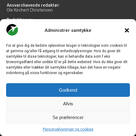
Ansvarshavende redaktør:
Ole Kirchert Christensen
Redaktionen:
Christian Granhøj Skouboe
Henrik Baumgarten
Administrer samtykke
Danny Longhi Andreasen
Mathias Majlund Laursen
For at give dig de bedste oplevelser bruger vi teknologier som cookies til
Salg og jobannoncer:
at gemme og/eller få adgang til enhedsoplysninger. Hvis du giver dit
salg@travelmedianordic.com
samtykke til disse teknologier, kan vi behandle data som f.eks.
browsingadfærd eller unikke ID'er på dette websted. Hvis du ikke giver dit
samtykke eller trækker dit samtykke tilbage, kan det have en negativ
Vi tager ansvar for indholdet og er tilmeldt
indvirkning på visse funktioner og egenskaber.
Godkend
Siden er udviklet af
JHV Media Consult.
Afvis
Se præferencer
Travelmedia Nordic ApS | Majsmarken 1 | DK-9500 Hobro | Denmark |
Personoplysninger og cookies
CVR-nr.: 34 20 20 87 © Copyright 2010-2026 - CHECK-IN.dk