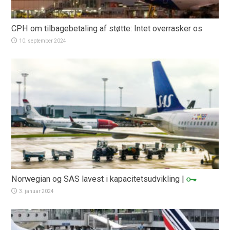
CPH om tilbagebetaling af støtte: Intet overrasker os
10. september 2024
Norwegian og SAS lavest i kapacitetsudvikling
|
3. januar 2024