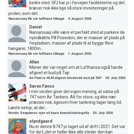
bedre sted..SFJ har jo i forvejen faciliteterne og det
kræver nok ikke lige så store investeringer på
jorden, som det...
Narsarsuaq får sin lufthavn tilbage
·
4. August 2026
Daniel
Narsarsuaq ville være et perfekt sted at parkere de
nyindkøbte P8 Poseidon, der er masser af plads på
forpladsen, masser af plads til at bygge flere
hangarer, 1800m...
Narsarsuaq får sin lufthavn tilbage
·
1. August 2026
Allan
Mener der var noget om at Lufthansa også havde
afgivet et bud på Tap
Air France-KLM afgiver bindende bud på TAP
·
30. July 2026
Søren Fønss
I min verden giver det ingen mening, at satse på
747 som Air Tankers. Alt for store, og ikke nær
præcise nok, ligesom hver tankning tager lang tid.
Læste netop, at der...
Nordic Seaplanes-ejer vil have brandslukningsfly
·
30. July 2026
olyndgaard
Nu er denne B747 jo taget ud af drift i 2021. Det var
for dyrt,,det er heller ikke alle steder den kan