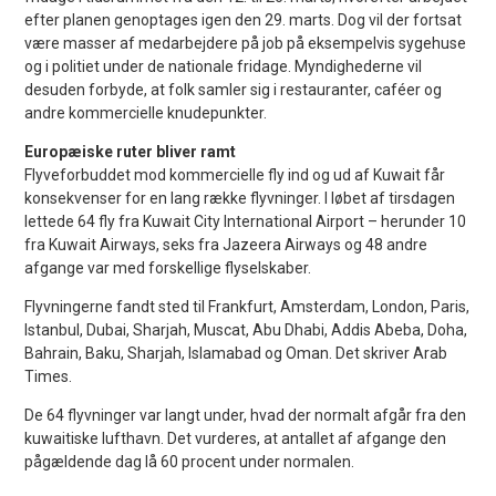
efter planen genoptages igen den 29. marts. Dog vil der fortsat
være masser af medarbejdere på job på eksempelvis sygehuse
og i politiet under de nationale fridage. Myndighederne vil
desuden forbyde, at folk samler sig i restauranter, caféer og
andre kommercielle knudepunkter.
Europæiske ruter bliver ramt
Flyveforbuddet mod kommercielle fly ind og ud af Kuwait får
konsekvenser for en lang række flyvninger. I løbet af tirsdagen
lettede 64 fly fra Kuwait City International Airport – herunder 10
fra Kuwait Airways, seks fra Jazeera Airways og 48 andre
afgange var med forskellige flyselskaber.
Flyvningerne fandt sted til Frankfurt, Amsterdam, London, Paris,
Istanbul, Dubai, Sharjah, Muscat, Abu Dhabi, Addis Abeba, Doha,
Bahrain, Baku, Sharjah, Islamabad og Oman. Det skriver Arab
Times.
De 64 flyvninger var langt under, hvad der normalt afgår fra den
kuwaitiske lufthavn. Det vurderes, at antallet af afgange den
pågældende dag lå 60 procent under normalen.