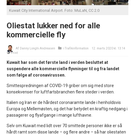
Kuwait City International Airport. Foto: MuLaN, CC 2.0
Oliestat lukker ned for alle
kommercielle fly
Af:
Danny Longhi Andreasen
i
Trafikinformation
12. marts 2020 kl. 13:14
Print
Kuwait har som det første land i verden besluttet at
suspendere alle kommercielle flyvninger til og fra landet
som følge af coronavirussen.
Smittespredningen af COVID-19 griber om sig med store
konsekvenser for luftfartsbranchen flere steder i verden.
Italien og Iran er de hårdest coronaramte lande i henholdsvis
Europa og Mellemøsten, og det har betydet en kraftig nedgang i
passagerer og flyafgange i mange lufthavne.
Selv om Kuwait med lidt over 70 smittede personer ikke er så
hårdt ramt som disse lande – og flere andre – så har oliestaten