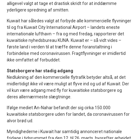
alligevel valgt at tage et drastisk skridt for at inddæmme
yderligere spredning af smitten.
Kuwait har således valgt at forbyde alle kommercielle flyvninger
til og fra Kuwait City International Airport – landets eneste
internationale lufthavn – fra og med fredag, rapporterer det
kuwaitiske nyhedsbureau KUNA. Kuwait er – så vidt vides –
første land i verden til at træffe denne foranstaltning i
forbindelse med coronavirussen. Fragtflyvninger er imidlertid
ikke omfattet af forbuddet.
Statsborgere har stadig adgang
Nedlukning af den kommercielle flytrafik betyder altså, at det
midlertidigt ikke vil være muligt at flyve ind og ud af Kuwait. Der
vil kun være adgang med fly for kuwaitiske statsborgere og
deres allernærmeste slægtninge.
Ifølge mediet An-Nahar befandt der sig cirka 150.000
kuwaitiske statsborgere uden for landet, da coronavirussen for
alvor brød ud.
Myndighederne i Kuwait har samtidig annonceret nationale
fridage i tidsrummet fra den 12. til 26. marts, hvorefter arbejdet