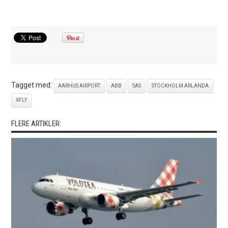
Tagget med:
AARHUS AIRPORT
ABB
SAS
STOCKHOLM ARLANDA
XFLY
FLERE ARTIKLER: