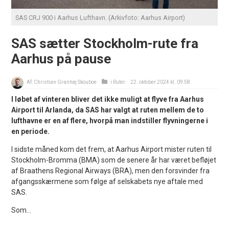
SAS CRJ 900 i Aarhus Lufthavn. (Arkivfoto: Aarhus Airport)
SAS sætter Stockholm-rute fra
Aarhus på pause
Af:
Christian Granhøj Skouboe
i
Ruter
22. oktober 2024 kl. 09:58
I løbet af vinteren bliver det ikke muligt at flyve fra Aarhus
Airport til Arlanda, da SAS har valgt at ruten mellem de to
lufthavne er en af flere, hvorpå man indstiller flyvningerne i
en periode.
I sidste måned kom det frem, at Aarhus Airport mister ruten til
Stockholm-Bromma (BMA) som de senere år har været befløjet
af Braathens Regional Airways (BRA), men den forsvinder fra
afgangsskærmene som følge af selskabets nye aftale med
SAS.
Som...