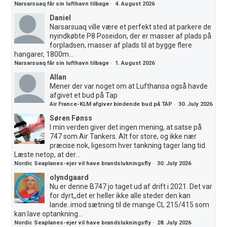
Narsarsuaq får sin lufthavn tilbage
·
4. August 2026
Daniel
Narsarsuaq ville være et perfekt sted at parkere de
nyindkøbte P8 Poseidon, der er masser af plads på
forpladsen, masser af plads til at bygge flere
hangarer, 1800m...
Narsarsuaq får sin lufthavn tilbage
·
1. August 2026
Allan
Mener der var noget om at Lufthansa også havde
afgivet et bud på Tap
Air France-KLM afgiver bindende bud på TAP
·
30. July 2026
Søren Fønss
I min verden giver det ingen mening, at satse på
747 som Air Tankers. Alt for store, og ikke nær
præcise nok, ligesom hver tankning tager lang tid.
Læste netop, at der...
Nordic Seaplanes-ejer vil have brandslukningsfly
·
30. July 2026
olyndgaard
Nu er denne B747 jo taget ud af drift i 2021. Det var
for dyrt,,det er heller ikke alle steder den kan
lande..imod sætning til de mange CL 215/415 som
kan lave optankning...
Nordic Seaplanes-ejer vil have brandslukningsfly
·
28. July 2026